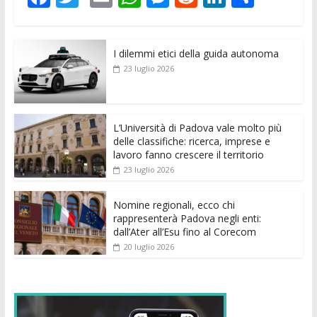
ac
w
m
h
e
e
n
o
e
itt
ai
at
ss
d
k
n
I dilemmi etici della guida autonoma
b
er
l
s
e
di
e
di
23 luglio 2026
o
A
n
t
dI
vi
o
p
g
n
di
k
p
er
L’Università di Padova vale molto più
delle classifiche: ricerca, imprese e
lavoro fanno crescere il territorio
23 luglio 2026
Nomine regionali, ecco chi
rappresenterà Padova negli enti:
dall’Ater all’Esu fino al Corecom
20 luglio 2026