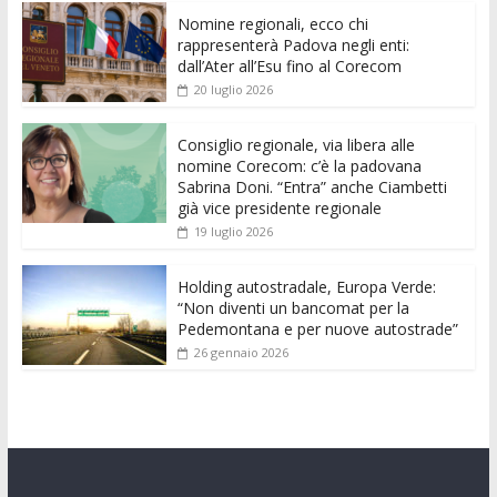
e
itt
ai
at
ss
d
k
n
Nomine regionali, ecco chi
b
er
l
s
e
di
e
di
rappresenterà Padova negli enti:
o
A
n
t
dI
vi
dall’Ater all’Esu fino al Corecom
20 luglio 2026
o
p
g
n
di
k
p
er
Consiglio regionale, via libera alle
nomine Corecom: c’è la padovana
Sabrina Doni. “Entra” anche Ciambetti
già vice presidente regionale
19 luglio 2026
Holding autostradale, Europa Verde:
“Non diventi un bancomat per la
Pedemontana e per nuove autostrade”
26 gennaio 2026