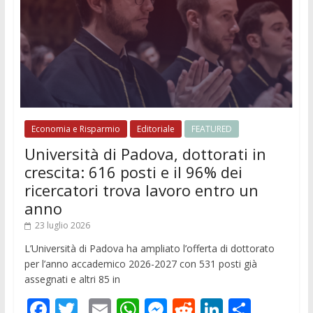
Economia e Risparmio
Editoriale
FEATURED
Università di Padova, dottorati in
crescita: 616 posti e il 96% dei
ricercatori trova lavoro entro un
anno
23 luglio 2026
L’Università di Padova ha ampliato l’offerta di dottorato
per l’anno accademico 2026-2027 con 531 posti già
assegnati e altri 85 in
F
T
E
W
M
R
Li
C