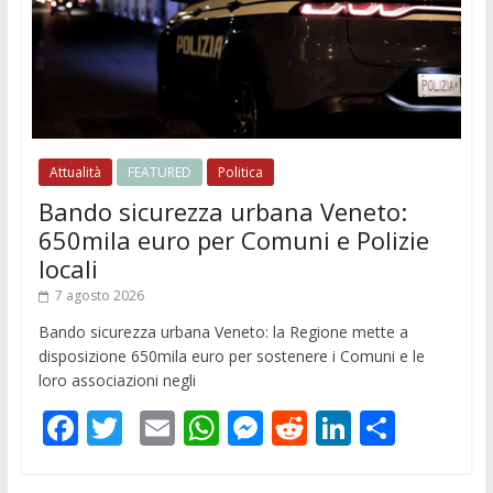
Attualità
FEATURED
Politica
Bando sicurezza urbana Veneto:
650mila euro per Comuni e Polizie
locali
7 agosto 2026
Bando sicurezza urbana Veneto: la Regione mette a
disposizione 650mila euro per sostenere i Comuni e le
loro associazioni negli
F
T
E
W
M
R
Li
C
ac
w
m
h
e
e
n
o