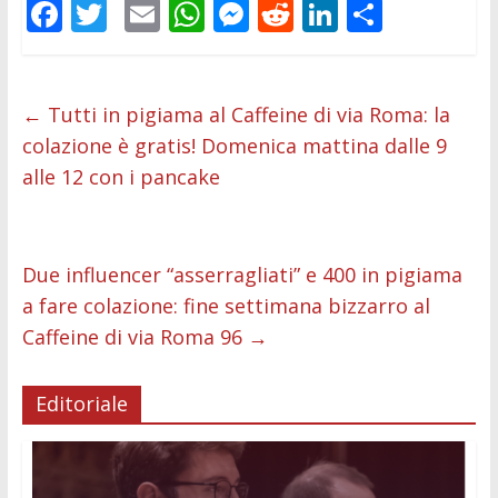
F
T
E
W
M
R
Li
C
ac
w
m
h
e
e
n
o
e
itt
ai
at
ss
d
k
n
b
er
l
s
e
di
e
di
←
Tutti in pigiama al Caffeine di via Roma: la
colazione è gratis! Domenica mattina dalle 9
o
A
n
t
dI
vi
alle 12 con i pancake
o
p
g
n
di
k
p
er
Due influencer “asserragliati” e 400 in pigiama
a fare colazione: fine settimana bizzarro al
Caffeine di via Roma 96
→
Editoriale