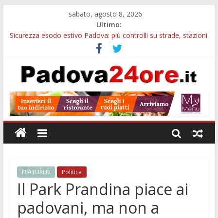
sabato, agosto 8, 2026
Ultimo:
Sicurezza esodo estivo Padova: più controlli su strade, stazioni
e treni
Calici di Stelle Arzergrande: astronomia, musica e sapori al
Casone Azzurro
Notizie di Padova alle ore 10: censimento a Monselice, arresto
antidroga e siccità
Notizie di Padova alle ore 23: maltrattamenti, arresto a
Limena e progetto Cool Shop
Bando sicurezza urbana Veneto: 650mila euro per Comuni e
Polizie locali
FEATURED
Politica
Il Park Prandina piace ai
padovani, ma non a