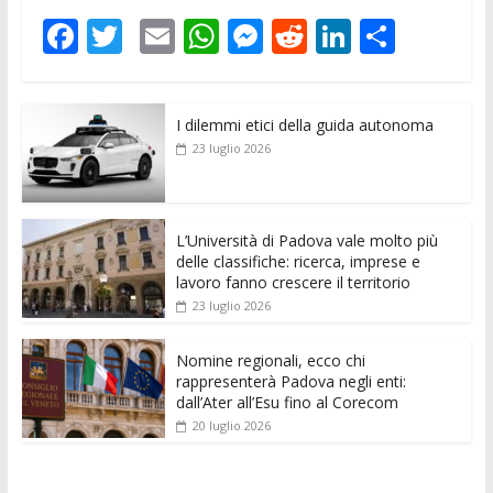
F
T
E
W
M
R
Li
C
ac
w
m
h
e
e
n
o
e
itt
ai
at
ss
d
k
n
I dilemmi etici della guida autonoma
b
er
l
s
e
di
e
di
23 luglio 2026
o
A
n
t
dI
vi
o
p
g
n
di
k
p
er
L’Università di Padova vale molto più
delle classifiche: ricerca, imprese e
lavoro fanno crescere il territorio
23 luglio 2026
Nomine regionali, ecco chi
rappresenterà Padova negli enti:
dall’Ater all’Esu fino al Corecom
20 luglio 2026