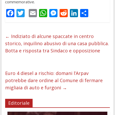
commemorative.
F
T
E
W
M
R
Li
C
ac
w
m
h
e
e
n
o
e
itt
ai
at
ss
d
k
n
b
er
l
s
e
di
e
di
←
Indiziato di alcune spaccate in centro
storico, inquilino abusivo di una casa pubblica.
o
A
n
t
dI
vi
Botta e risposta tra Sindaco e opposizione
o
p
g
n
di
k
p
er
Euro 4 diesel a rischio: domani l’Arpav
potrebbe dare ordine al Comune di fermare
migliaia di auto e furgoni
→
Editoriale