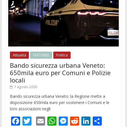
Attualità
FEATURED
Politica
Bando sicurezza urbana Veneto:
650mila euro per Comuni e Polizie
locali
7 agosto 2026
Bando sicurezza urbana Veneto: la Regione mette a
disposizione 650mila euro per sostenere i Comuni e le
loro associazioni negli
F
T
E
W
M
R
Li
C