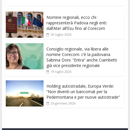
ac
w
m
h
e
e
n
o
e
itt
ai
at
ss
d
k
n
Nomine regionali, ecco chi
b
er
l
s
e
di
e
di
rappresenterà Padova negli enti:
o
A
n
t
dI
vi
dall’Ater all’Esu fino al Corecom
20 luglio 2026
o
p
g
n
di
k
p
er
Consiglio regionale, via libera alle
nomine Corecom: c’è la padovana
Sabrina Doni. “Entra” anche Ciambetti
già vice presidente regionale
19 luglio 2026
Holding autostradale, Europa Verde:
“Non diventi un bancomat per la
Pedemontana e per nuove autostrade”
26 gennaio 2026