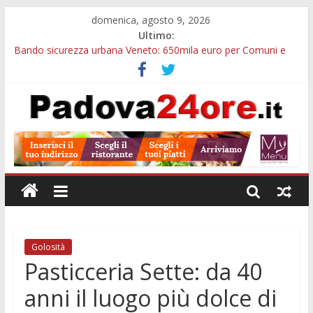
domenica, agosto 9, 2026
Ultimo:
Bando sicurezza urbana Veneto: 650mila euro per Comuni e
Polizie locali
Restauro 2026, chiuse le domande: 2,5 milioni per formare
nuove competenze in Veneto
Calici di Stelle Arzergrande: astronomia, musica e sapori al
Casone Azzurro
Notizie di Padova alle ore 10: censimento a Monselice, arresto
antidroga e siccità
Notizie di Padova alle ore 23: maltrattamenti, arresto a
Limena e progetto Cool Shop
Golosità
Pasticceria Sette: da 40
anni il luogo più dolce di