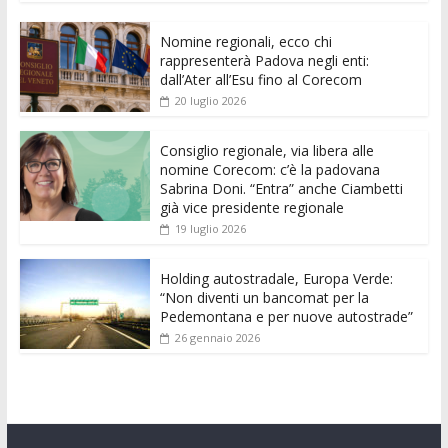
e
itt
ai
at
ss
d
k
n
Nomine regionali, ecco chi
b
er
l
s
e
di
e
di
rappresenterà Padova negli enti:
o
A
n
t
dI
vi
dall’Ater all’Esu fino al Corecom
20 luglio 2026
o
p
g
n
di
k
p
er
Consiglio regionale, via libera alle
nomine Corecom: c’è la padovana
Sabrina Doni. “Entra” anche Ciambetti
già vice presidente regionale
19 luglio 2026
Holding autostradale, Europa Verde:
“Non diventi un bancomat per la
Pedemontana e per nuove autostrade”
26 gennaio 2026