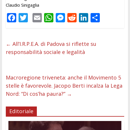
Claudio Sinigaglia
F
T
E
W
M
R
Li
C
ac
w
m
h
e
e
n
o
e
itt
ai
at
ss
d
k
n
b
er
l
s
e
di
e
di
←
All’I.R.P.E.A. di Padova si riflette su
responsabilità sociale e legalità
o
A
n
t
dI
vi
o
p
g
n
di
k
p
er
Macroregione triveneta: anche il Movimento 5
stelle è favorevole. Jacopo Berti incalza la Lega
Nord: “Di cos’ha paura?”
→
Editoriale