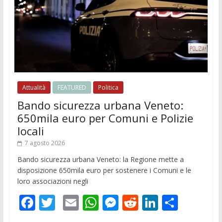
Attualità
FEATURED
Politica
Bando sicurezza urbana Veneto:
650mila euro per Comuni e Polizie
locali
7 agosto 2026
Bando sicurezza urbana Veneto: la Regione mette a
disposizione 650mila euro per sostenere i Comuni e le
loro associazioni negli
F
T
E
W
M
R
Li
C
ac
w
m
h
e
e
n
o