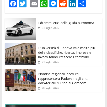
F
T
E
W
M
R
Li
C
ac
w
m
h
e
e
n
o
e
itt
ai
at
ss
d
k
n
I dilemmi etici della guida autonoma
b
er
l
s
e
di
e
di
23 luglio 2026
o
A
n
t
dI
vi
o
p
g
n
di
k
p
er
L’Università di Padova vale molto più
delle classifiche: ricerca, imprese e
lavoro fanno crescere il territorio
23 luglio 2026
Nomine regionali, ecco chi
rappresenterà Padova negli enti:
dall’Ater all’Esu fino al Corecom
20 luglio 2026