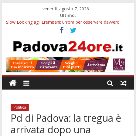
venerdì, agosto 7, 2026
Ultimo:
Slow Looking agli Eremitani: un’ora per osservare davvero
un’opera
Bando sicurezza urbana Veneto: 650mila euro per Comuni e
Polizie locali
Sicurezza esodo estivo Padova: più controlli su strade, stazioni
e treni
Bonus trasporto pubblico Veneto: 200 euro per l’abbonamento
annuale
Notizie di Padova alle ore 10: arresto, fermata Busitalia e
tregua dal caldo
Politica
Pd di Padova: la tregua è
arrivata dopo una