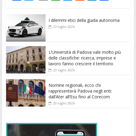
ac
w
m
h
e
e
n
o
e
itt
ai
at
ss
d
k
n
I dilemmi etici della guida autonoma
b
er
l
s
e
di
e
di
23 luglio 2026
o
A
n
t
dI
vi
o
p
g
n
di
k
p
er
L’Università di Padova vale molto più
delle classifiche: ricerca, imprese e
lavoro fanno crescere il territorio
23 luglio 2026
Nomine regionali, ecco chi
rappresenterà Padova negli enti:
dall’Ater all’Esu fino al Corecom
20 luglio 2026