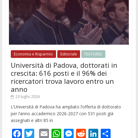
Economia e Risparmio
Editoriale
FEATURED
Università di Padova, dottorati in
crescita: 616 posti e il 96% dei
ricercatori trova lavoro entro un
anno
23 luglio 2026
L’Università di Padova ha ampliato l’offerta di dottorato
per l’anno accademico 2026-2027 con 531 posti già
assegnati e altri 85 in
F
T
E
W
M
R
Li
C