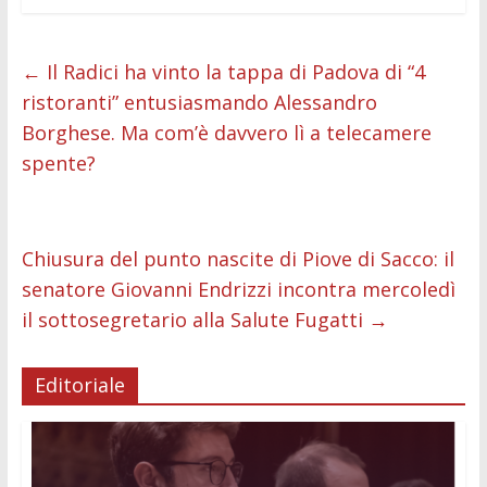
ac
w
m
h
e
e
n
o
e
itt
ai
at
ss
d
k
n
b
er
l
s
e
di
e
di
←
Il Radici ha vinto la tappa di Padova di “4
ristoranti” entusiasmando Alessandro
o
A
n
t
dI
vi
Borghese. Ma com’è davvero lì a telecamere
o
p
g
n
di
spente?
k
p
er
Chiusura del punto nascite di Piove di Sacco: il
senatore Giovanni Endrizzi incontra mercoledì
il sottosegretario alla Salute Fugatti
→
Editoriale