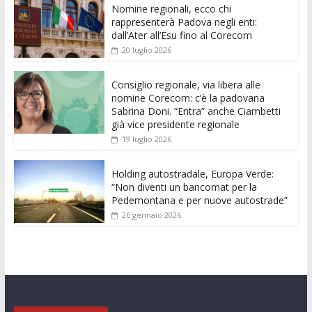
Nomine regionali, ecco chi
b
er
l
s
e
di
e
di
rappresenterà Padova negli enti:
o
A
n
t
dI
vi
dall’Ater all’Esu fino al Corecom
20 luglio 2026
o
p
g
n
di
k
p
er
Consiglio regionale, via libera alle
nomine Corecom: c’è la padovana
Sabrina Doni. “Entra” anche Ciambetti
già vice presidente regionale
19 luglio 2026
Holding autostradale, Europa Verde:
“Non diventi un bancomat per la
Pedemontana e per nuove autostrade”
26 gennaio 2026