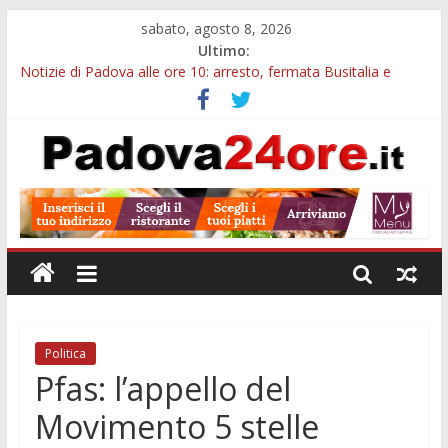
sabato, agosto 8, 2026
Ultimo:
Notizie di Padova alle ore 10: arresto, fermata Busitalia e
tregua dal caldo
Notizie di Padova alle ore 23: maltrattamenti, arresto a
Limena e progetto Cool Shop
Bando sicurezza urbana Veneto: 650mila euro per Comuni e
Polizie locali
Sicurezza esodo estivo Padova: più controlli su strade, stazioni
e treni
Bonus trasporto pubblico Veneto: 200 euro per l’abbonamento
annuale
Politica
Pfas: l’appello del
Movimento 5 stelle