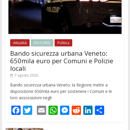
Attualità
FEATURED
Politica
Bando sicurezza urbana Veneto:
650mila euro per Comuni e Polizie
locali
7 agosto 2026
Bando sicurezza urbana Veneto: la Regione mette a
disposizione 650mila euro per sostenere i Comuni e le
loro associazioni negli
F
T
E
W
M
R
Li
C
ac
w
m
h
e
e
n
o
e
itt
ai
at
ss
d
k
n