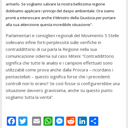
armarlo. Se vogliamo salvare la nostra bellissima regione
dobbiamo applicare i principi del daspo ambientale. Ora siamo
pronti a interessare anche il Ministro della Giustizia per portare
alla sua attenzione questa incredibile situazione”.
Parlamentari e consiglieri regionali del Movimento 5 Stelle
sollevano infine forti perplessità sulle verifiche in
contraddittorio di cui parla la Regione nella sua
comunicazione odierna sul caso Miteni: “Contraddittorio
significa che tutte le analisi e i campioni effettuati sono
utilizzabili come prova anche dalla Procura – ricordano i
pentastellati – questo significa forse che i precedenti
controlli non lo erano? Se così fosse si configurerebbe una
situazione davvero gravissima, anche su questo punto
vogliamo tutta la verità”.
F
T
E
W
M
R
Li
C