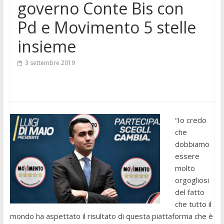
governo Conte Bis con
Pd e Movimento 5 stelle
insieme
3 settembre 2019
“Io credo
che
dobbiamo
essere
molto
orgogliosi
del fatto
che tutto il
mondo ha aspettato il risultato di questa piattaforma che è