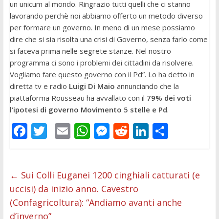
un unicum al mondo. Ringrazio tutti quelli che ci stanno
lavorando perchè noi abbiamo offerto un metodo diverso
per formare un governo. In meno di un mese possiamo
dire che si sia risolta una crisi di Governo, senza farlo come
si faceva prima nelle segrete stanze. Nel nostro
programma ci sono i problemi dei cittadini da risolvere.
Vogliamo fare questo governo con il Pd”. Lo ha detto in
diretta tv e radio
Luigi Di Maio
annunciando che la
piattaforma Rousseau ha avvallato con il
79% dei voti
l’ipotesi di governo Movimento 5 stelle e Pd
.
F
T
E
W
M
R
Li
C
ac
w
m
h
e
e
n
o
e
itt
ai
at
ss
d
k
n
b
er
l
s
e
di
e
di
←
Sui Colli Euganei 1200 cinghiali catturati (e
uccisi) da inizio anno. Cavestro
o
A
n
t
dI
vi
(Confagricoltura): “Andiamo avanti anche
o
p
g
n
di
d’inverno”