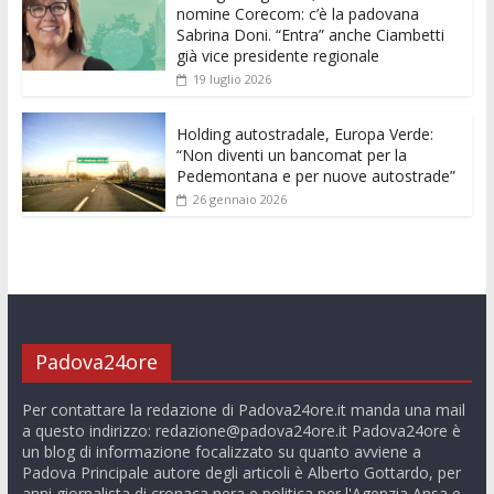
nomine Corecom: c’è la padovana
Sabrina Doni. “Entra” anche Ciambetti
già vice presidente regionale
19 luglio 2026
Holding autostradale, Europa Verde:
“Non diventi un bancomat per la
Pedemontana e per nuove autostrade”
26 gennaio 2026
Padova24ore
Per contattare la redazione di Padova24ore.it manda una mail
a questo indirizzo:
redazione@padova24ore.it
Padova24ore è
un blog di informazione focalizzato su quanto avviene a
Padova Principale autore degli articoli è Alberto Gottardo, per
anni giornalista di cronaca nera e politica per l'Agenzia Ansa e