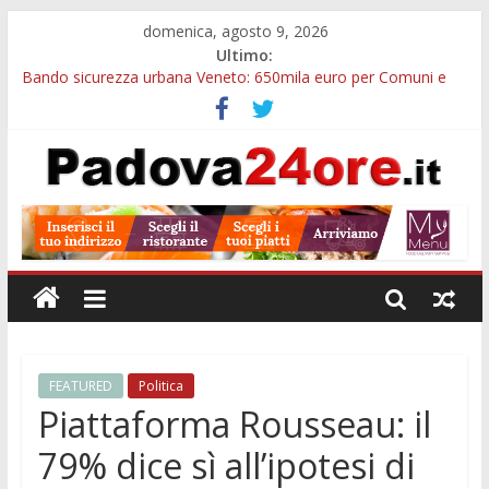
domenica, agosto 9, 2026
Ultimo:
Bando sicurezza urbana Veneto: 650mila euro per Comuni e
Polizie locali
Restauro 2026, chiuse le domande: 2,5 milioni per formare
nuove competenze in Veneto
Calici di Stelle Arzergrande: astronomia, musica e sapori al
Casone Azzurro
Notizie di Padova alle ore 10: censimento a Monselice, arresto
antidroga e siccità
Notizie di Padova alle ore 23: maltrattamenti, arresto a
Limena e progetto Cool Shop
FEATURED
Politica
Piattaforma Rousseau: il
79% dice sì all’ipotesi di