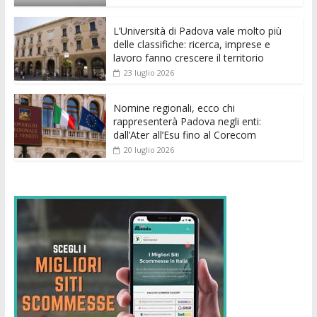
o
p
g
n
di
k
p
er
L’Università di Padova vale molto più
delle classifiche: ricerca, imprese e
lavoro fanno crescere il territorio
23 luglio 2026
Nomine regionali, ecco chi
rappresenterà Padova negli enti:
dall’Ater all’Esu fino al Corecom
20 luglio 2026