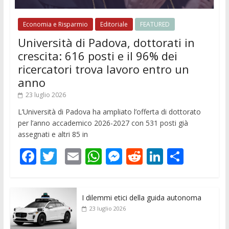
Economia e Risparmio
Editoriale
FEATURED
Università di Padova, dottorati in
crescita: 616 posti e il 96% dei
ricercatori trova lavoro entro un
anno
23 luglio 2026
L’Università di Padova ha ampliato l’offerta di dottorato
per l’anno accademico 2026-2027 con 531 posti già
assegnati e altri 85 in
F
T
E
W
M
R
Li
C
ac
w
m
h
e
e
n
o
e
itt
ai
at
ss
d
k
n
I dilemmi etici della guida autonoma
b
er
l
s
e
di
e
di
23 luglio 2026
o
A
n
t
dI
vi