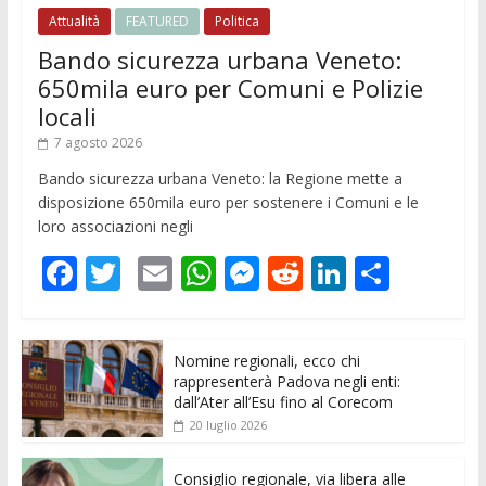
Attualità
FEATURED
Politica
Bando sicurezza urbana Veneto:
650mila euro per Comuni e Polizie
locali
7 agosto 2026
Bando sicurezza urbana Veneto: la Regione mette a
disposizione 650mila euro per sostenere i Comuni e le
loro associazioni negli
F
T
E
W
M
R
Li
C
ac
w
m
h
e
e
n
o
e
itt
ai
at
ss
d
k
n
Nomine regionali, ecco chi
b
er
l
s
e
di
e
di
rappresenterà Padova negli enti:
o
A
n
t
dI
vi
dall’Ater all’Esu fino al Corecom
20 luglio 2026
o
p
g
n
di
k
p
er
Consiglio regionale, via libera alle