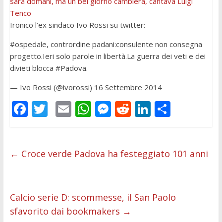
sarà domani, ma un bel giorno cambierà, cantava Luigi
Tenco
Ironico l’ex sindaco Ivo Rossi su twitter:
#ospedale, contrordine padani:consulente non consegna
progetto.Ieri solo parole in libertà.La guerra dei veti e dei
divieti blocca #Padova.
— Ivo Rossi (@ivorossi) 16 Settembre 2014
F
T
E
W
M
R
Li
C
ac
w
m
h
e
e
n
o
e
itt
ai
at
ss
d
k
n
b
er
l
s
e
di
e
di
←
Croce verde Padova ha festeggiato 101 anni
o
A
n
t
dI
vi
o
p
g
n
di
Calcio serie D: scommesse, il San Paolo
k
p
er
sfavorito dai bookmakers
→