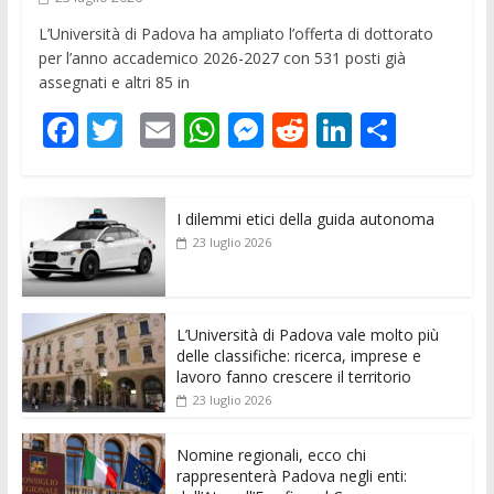
L’Università di Padova ha ampliato l’offerta di dottorato
per l’anno accademico 2026-2027 con 531 posti già
assegnati e altri 85 in
F
T
E
W
M
R
Li
C
ac
w
m
h
e
e
n
o
e
itt
ai
at
ss
d
k
n
I dilemmi etici della guida autonoma
b
er
l
s
e
di
e
di
23 luglio 2026
o
A
n
t
dI
vi
o
p
g
n
di
k
p
er
L’Università di Padova vale molto più
delle classifiche: ricerca, imprese e
lavoro fanno crescere il territorio
23 luglio 2026
Nomine regionali, ecco chi
rappresenterà Padova negli enti: