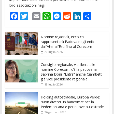
loro associazioni negli
F
T
E
W
M
R
Li
C
ac
w
m
h
e
e
n
o
e
itt
ai
at
ss
d
k
n
Nomine regionali, ecco chi
b
er
l
s
e
di
e
di
rappresenterà Padova negli enti:
o
A
n
t
dI
vi
dall’Ater all’Esu fino al Corecom
20 luglio 2026
o
p
g
n
di
k
p
er
Consiglio regionale, via libera alle
nomine Corecom: c’è la padovana
Sabrina Doni. “Entra” anche Ciambetti
già vice presidente regionale
19 luglio 2026
Holding autostradale, Europa Verde:
“Non diventi un bancomat per la
Pedemontana e per nuove autostrade”
26 gennaio 2026