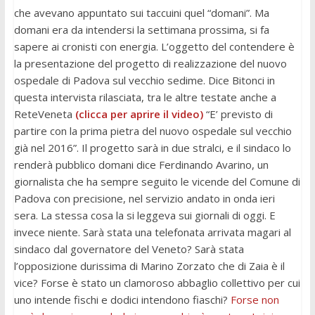
che avevano appuntato sui taccuini quel “domani”. Ma
domani era da intendersi la settimana prossima, si fa
sapere ai cronisti con energia. L’oggetto del contendere è
la presentazione del progetto di realizzazione del nuovo
ospedale di Padova sul vecchio sedime. Dice Bitonci in
questa intervista rilasciata, tra le altre testate anche a
ReteVeneta
(clicca per aprire il video)
“E’ previsto di
partire con la prima pietra del nuovo ospedale sul vecchio
già nel 2016”. Il progetto sarà in due stralci, e il sindaco lo
renderà pubblico domani dice Ferdinando Avarino, un
giornalista che ha sempre seguito le vicende del Comune di
Padova con precisione, nel servizio andato in onda ieri
sera. La stessa cosa la si leggeva sui giornali di oggi. E
invece niente. Sarà stata una telefonata arrivata magari al
sindaco dal governatore del Veneto? Sarà stata
l’opposizione durissima di Marino Zorzato che di Zaia è il
vice? Forse è stato un clamoroso abbaglio collettivo per cui
uno intende fischi e dodici intendono fiaschi?
Forse non