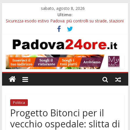
sabato, agosto 8, 2026
Ultimo:
Sicurezza esodo estivo Padova: più controlli su strade, stazioni
e treni
Calici di Stelle Arzergrande: astronomia, musica e sapori al
Casone Azzurro
Notizie di Padova alle ore 10: censimento a Monselice, arresto
antidroga e siccità
Notizie di Padova alle ore 23: maltrattamenti, arresto a
Limena e progetto Cool Shop
Bando sicurezza urbana Veneto: 650mila euro per Comuni e
Polizie locali
Politica
Progetto Bitonci per il
vecchio ospedale: slitta di