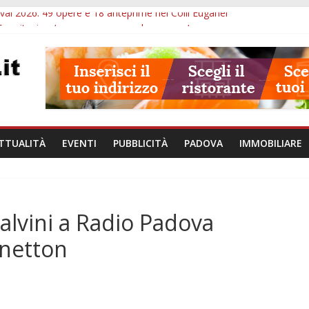
val 2026: 49 opere e 18 anteprime nei Colli Euganei
Eremitani: un’ora per osservare davvero un’opera
lle ore 21: lavoratore morto, credito sul gasolio e IA nei Comuni
va: visite ed escursioni fino a settembre
à di Padova: 5 funzionari, domande entro il 7 agosto
TTUALITÀ
EVENTI
PUBBLICITÀ
PADOVA
IMMOBILIARE
alvini a Radio Padova
enetton