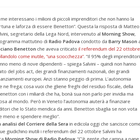
 me interessano i milioni di piccoli imprenditori che non hanno la
rtuna e laforza di essere Benetton”. Questa la risposta di Matteo
lvini, segretario della Lega Nord, intervenuto al
Morning Show
,
ogramma mattutino di
Radio Padova
condotto da
Barry Mason
uciano Benetton
che aveva criticato
il referendum del 22 ottobre
llandolo come inutile, “una sciocchezza”
. “Il 95% degli imprenditori
nno meno di nove dipendenti – spiega Salvini – quindi non hanno
uito del jobs act, dei grandi finanziamenti nazionali, dei grandi
nanziamenti europei. Anzi stanno peggio di prima. L’autonomia
 ne frega; cosa vuoi che gliene freghi del residuo fiscale, della
 Benetton con i miliardi che ha, bonà sua non parlo per invidia ma
cosa al mondo. Però in Veneto l’autonomia aiuterà a finanziare
ditori che lo Stato mendica da anni. Benetton sbaglia se non vota
ere meno e spendere meglio”.
a
analisi del Corriere della Sera
in edicola oggi che sancisce com
 giudichino inutili i referendum del 22 ottobre Salvini ha
ica
Morning Show di Radio Padova
: “C’è gente che campa a pane