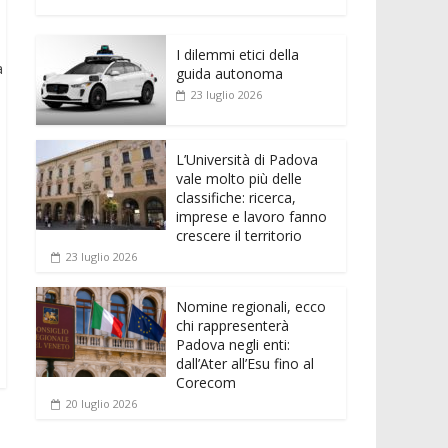
e
itt
ai
at
ss
d
n
o
b
er
l
s
e
di
k
n
o
A
n
t
I dilemmi etici della
e
di
a
guida autonoma
o
p
g
dI
vi
23 luglio 2026
k
p
er
n
di
L’Università di Padova
vale molto più delle
classifiche: ricerca,
imprese e lavoro fanno
crescere il territorio
23 luglio 2026
Nomine regionali, ecco
chi rappresenterà
Padova negli enti:
dall’Ater all’Esu fino al
Corecom
20 luglio 2026