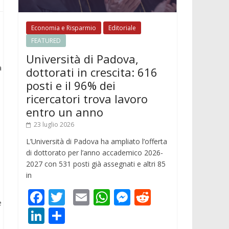
Economia e Risparmio
Editoriale
FEATURED
Università di Padova,
a
dottorati in crescita: 616
posti e il 96% dei
ricercatori trova lavoro
entro un anno
23 luglio 2026
L’Università di Padova ha ampliato l’offerta
di dottorato per l’anno accademico 2026-
2027 con 531 posti già assegnati e altri 85
in
F
T
E
W
M
R
e
ac
w
m
h
e
e
Li
C