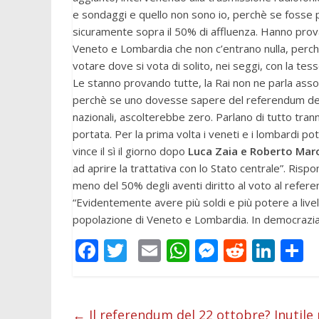
e sondaggi e quello non sono io, perchè se fosse 
sicuramente sopra il 50% di affluenza. Hanno prova
Veneto e Lombardia che non c’entrano nulla, perchè
votare dove si vota di solito, nei seggi, con la tess
Le stanno provando tutte, la Rai non ne parla asso
perchè se uno dovesse sapere del referendum del 2
nazionali, ascolterebbe zero. Parlano di tutto trann
portata. Per la prima volta i veneti e i lombardi po
vince il sì il giorno dopo
Luca Zaia e Roberto Mar
ad aprire la trattativa con lo Stato centrale”. R
meno del 50% degli aventi diritto al voto al refere
“Evidentemente avere più soldi e più potere a livell
popolazione di Veneto e Lombardia. In democrazia b
F
T
E
W
M
R
Li
C
ac
w
m
h
e
e
n
o
e
itt
ai
at
ss
d
k
n
b
er
l
s
e
di
e
d
←
Il referendum del 22 ottobre? Inutile p