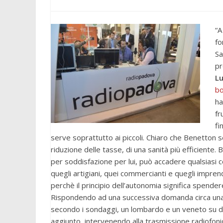
“A
fo
Sa
pr
L
bo
ha
fr
fi
serve soprattutto ai piccoli. Chiaro che Benetton se
riduzione delle tasse, di una sanità più efficiente.
per soddisfazione per lui, può accadere qualsiasi 
quegli artigiani, quei commercianti e quegli impren
perchè il principio dell’autonomia significa spend
Rispondendo ad una successiva domanda circa un
secondo i sondaggi, un lombardo e un veneto su due
aggiunto, intervenendo alla trasmissione radiofon