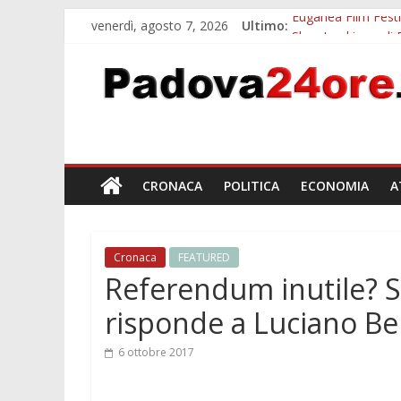
venerdì, agosto 7, 2026
Ultimo:
Euganea Film Festi
Slow Looking agli 
Notizie di Padova a
Orto Botanico Pado
Concorso Universit
CRONACA
POLITICA
ECONOMIA
A
Cronaca
FEATURED
Referendum inutile? S
risponde a Luciano B
6 ottobre 2017