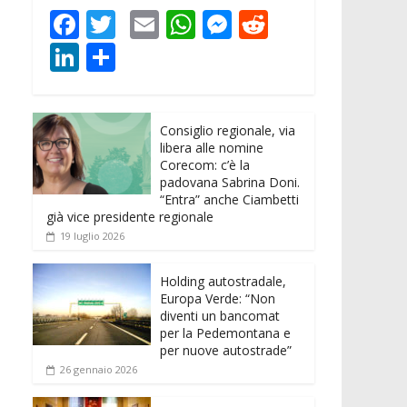
F
T
E
W
M
R
ac
w
m
h
e
e
Li
C
e
itt
ai
at
ss
d
n
o
b
er
l
s
e
di
k
n
o
A
n
t
Consiglio regionale, via
e
di
libera alle nomine
o
p
g
dI
vi
Corecom: c’è la
padovana Sabrina Doni.
k
p
er
n
di
“Entra” anche Ciambetti
già vice presidente regionale
19 luglio 2026
Holding autostradale,
Europa Verde: “Non
diventi un bancomat
per la Pedemontana e
per nuove autostrade”
26 gennaio 2026