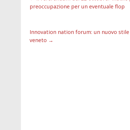
preoccupazione per un eventuale flop
o
A
n
t
dI
v
o
p
g
n
d
k
p
er
Innovation nation forum: un nuovo stile
veneto
→