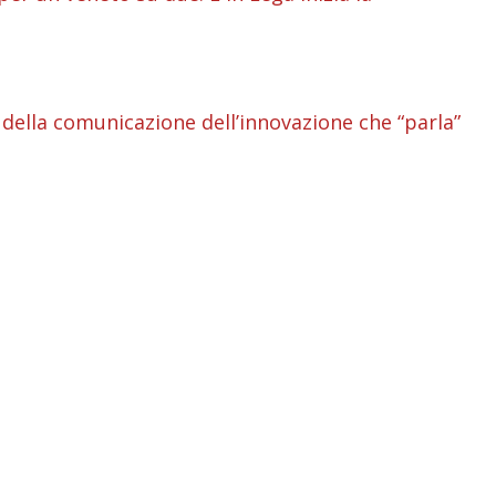
i
i
 della comunicazione dell’innovazione che “parla”