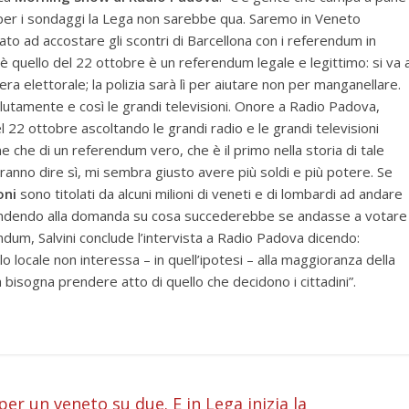
per i sondaggi la Lega non sarebbe qua. Saremo in Veneto
to ad accostare gli scontri di Barcellona con i referendum in
 quello del 22 ottobre è un referendum legale e legittimo: si va 
era elettorale; la polizia sarà lì per aiutare non per manganellare.
lutamente e così le grandi televisioni. Onore a Radio Padova,
2 ottobre ascoltando le grandi radio e le grandi televisioni
e che di un referendum vero, che è il primo nella storia di tale
tranno dire sì, mi sembra giusto avere più soldi e più potere. Se
oni
sono titolati da alcuni milioni di veneti e di lombardi ad andare
ispondendo alla domanda su cosa succederebbe se andasse a votare
ndum, Salvini conclude l’intervista a Radio Padova dicendo:
o locale non interessa – in quell’ipotesi – alla maggioranza della
isogna prendere atto di quello che decidono i cittadini”.
i
er un veneto su due. E in Lega inizia la