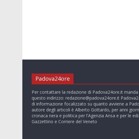
Padova24ore
Per contattare la redazione di Padova24ore.it manda
questo indirizzo:
redazione@padova24ore.it
Padova24
di informazione focalizzato su quanto avviene a Pado
autore degli articoli è Alberto Gottardo, per anni giorn
cronaca nera e politica per l'Agenzia Ansa e per le ediz
Gazzettino e Corriere del Veneto