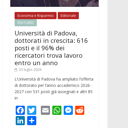
Economia e Risparmio
Editoriale
FEATURED
Università di Padova,
dottorati in crescita: 616
posti e il 96% dei
ricercatori trova lavoro
entro un anno
23 luglio 2026
L’Università di Padova ha ampliato l’offerta
di dottorato per l’anno accademico 2026-
2027 con 531 posti già assegnati e altri 85
in
F
T
E
W
M
R
ac
w
m
h
e
e
Li
C