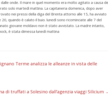
 dalle onde. Il mare in quel momento era molto agitato a causa de
erato solo martedì mattina. La capitaneria domenica, dopo aver
rovato nei pressi della diga del Brenta attorno alle 15, ha avviato
e 20, quando è calato il buio. lunedì sono ricominciate alle 7 del
tunato giovane moldavo non è stato avvistato. La madre intanto,
hock, è stata dimessa lunedì mattina
i
gnano Terme analizza le alleanze in vista delle
i
i
 di truffati a Solesino dall’agenzia viaggi Silicium