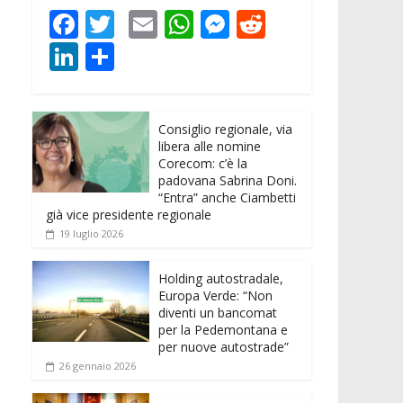
F
T
E
W
M
R
ac
w
m
h
e
e
Li
C
e
itt
ai
at
ss
d
n
o
b
er
l
s
e
di
k
n
o
A
n
t
Consiglio regionale, via
e
di
libera alle nomine
o
p
g
dI
vi
Corecom: c’è la
padovana Sabrina Doni.
k
p
er
n
di
“Entra” anche Ciambetti
già vice presidente regionale
19 luglio 2026
Holding autostradale,
Europa Verde: “Non
diventi un bancomat
per la Pedemontana e
per nuove autostrade”
26 gennaio 2026