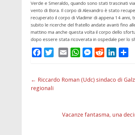
Verde e Smeraldo, quando sono stati trascinati via
vento di Bora. Il corpo di Alexandro è stato recup
recuperato il corpo di Vladimir di appena 14 anni, t
subito le ricerche del fratello andate avanti fino all
mattino ma anche questa volta il corpo dello sfor
dopo essere stata ricoverata in ospedale per lo s
F
T
E
W
M
R
Li
C
ac
w
m
h
e
e
n
o
e
itt
ai
at
ss
d
k
n
b
er
l
s
e
di
e
d
←
Riccardo Roman (Udc) sindaco di Galzi
regionali
o
A
n
t
dI
v
o
p
g
n
d
k
p
er
Vacanze fantasma, una decina