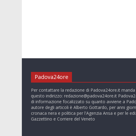
Padova24ore
Per contattare la redazione di Padova24ore.it manda
questo indirizzo:
redazione@padova24ore.it
Padova24
di informazione focalizzato su quanto avviene a Pado
autore degli articoli è Alberto Gottardo, per anni giorn
cronaca nera e politica per l'Agenzia Ansa e per le ediz
Gazzettino e Corriere del Veneto