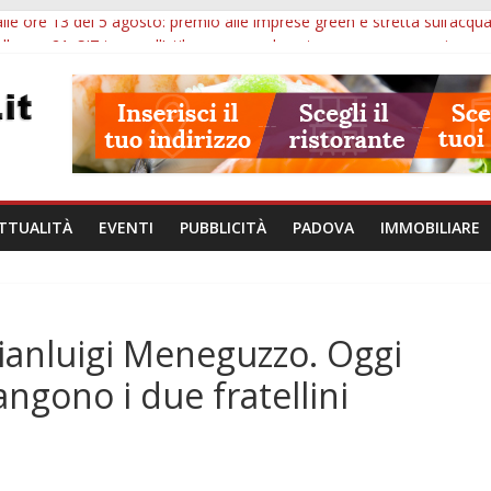
lle ore 13 del 5 agosto: premio alle imprese green e stretta sull’acqu
lle ore 21: SIT torna all’utile, crescono le auto nuove e concorsi comu
iù tempo alle imprese del Padovano: prorogate le comunicazioni sugli 
i non fanno perdere la NASpI: le tutele previste nei casi di violenza d
erative, uno studio dell’Università di Padova parte dall’infiammazion
TTUALITÀ
EVENTI
PUBBLICITÀ
PADOVA
IMMOBILIARE
Gianluigi Meneguzzo. Oggi
iangono i due fratellini