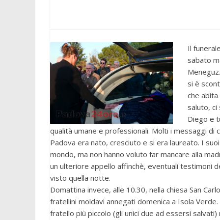
Il funera
sabato ma
Meneguzzo
si è scon
che abita 
saluto, c
Diego e t
qualità umane e professionali. Molti i messaggi di co
Padova era nato, cresciuto e si era laureato. I suoi
mondo, ma non hanno voluto far mancare alla madre 
un ulteriore appello affinchè, eventuali testimoni d
visto quella notte.
Domattina invece, alle 10.30, nella chiesa San Carlo a
fratellini moldavi annegati domenica a Isola Verde.
fratello più piccolo (gli unici due ad essersi salvati