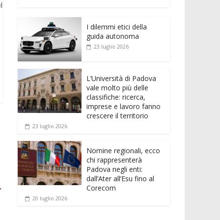
e
itt
ai
at
ss
d
n
o
l
b
er
l
s
e
di
k
n
o
A
n
t
I dilemmi etici della
e
di
guida autonoma
o
p
g
dI
vi
23 luglio 2026
k
p
er
n
di
L’Università di Padova
vale molto più delle
classifiche: ricerca,
imprese e lavoro fanno
crescere il territorio
23 luglio 2026
Nomine regionali, ecco
chi rappresenterà
Padova negli enti:
dall’Ater all’Esu fino al
→
Corecom
20 luglio 2026