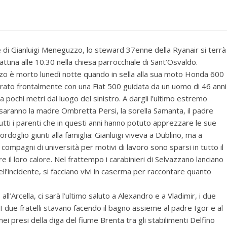
le di Gianluigi Meneguzzo, lo steward 37enne della Ryanair si terrà
ttina alle 10.30 nella chiesa parrocchiale di Sant’Osvaldo.
 è morto lunedì notte quando in sella alla sua moto Honda 600
trato frontalmente con una Fiat 500 guidata da un uomo di 46 anni
a pochi metri dal luogo del sinistro. A dargli l’ultimo estremo
i saranno la madre Ombretta Persi, la sorella Samanta, il padre
utti i parenti che in questi anni hanno potuto apprezzare le sue
rdoglio giunti alla famiglia: Gianluigi viveva a Dublino, ma a
 compagni di università per motivi di lavoro sono sparsi in tutto il
il loro calore. Nel frattempo i carabinieri di Selvazzano lanciano
ell’incidente, si facciano vivi in caserma per raccontare quanto
ll’Arcella, ci sarà l’ultimo saluto a Alexandro e a Vladimir, i due
 I due fratelli stavano facendo il bagno assieme al padre Igor e al
) nei presi della diga del fiume Brenta tra gli stabilimenti Delfino