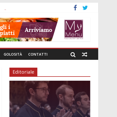
a
nali
investimenti
i genere
e intestinale
GOLOSITÀ
CONTATTI
Editoriale