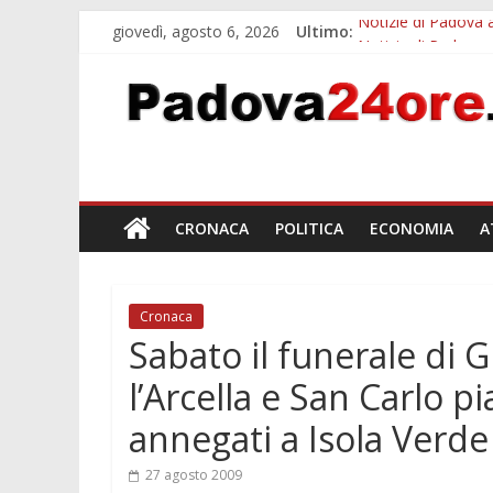
giovedì, agosto 6, 2026
Ultimo:
Notizie di Padova a
Notizie di Padova a
Transizione 4.0, p
Quando le dimission
Malattie neurodegen
CRONACA
POLITICA
ECONOMIA
A
Cronaca
Sabato il funerale di 
l’Arcella e San Carlo p
annegati a Isola Verde
27 agosto 2009