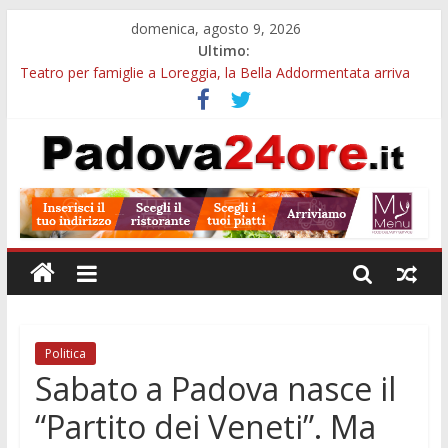
domenica, agosto 9, 2026
Ultimo:
Teatro per famiglie a Loreggia, la Bella Addormentata arriva
sul palco domenica sera
Galleria Cavour, cento opere di Diana Migliorato tra colore,
poesia e musica a Padova
Cinema Arena Romana, stasera la commedia di Antonio
Albanese sotto le stelle a Padova
Campo San Martino, il Museo della civiltà contadina apre gratis
durante la sagra
Notizie di Padova alle ore 10: Notte del Volo sold out, Tribano
e festa oggi a Teolo
Politica
Sabato a Padova nasce il
“Partito dei Veneti”. Ma