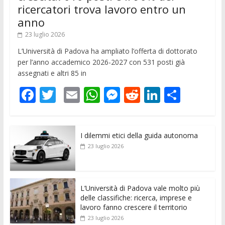
ricercatori trova lavoro entro un
anno
23 luglio 2026
L’Università di Padova ha ampliato l’offerta di dottorato
per l’anno accademico 2026-2027 con 531 posti già
assegnati e altri 85 in
F
T
E
W
M
R
Li
C
ac
w
m
h
e
e
n
o
e
itt
ai
at
ss
d
k
n
I dilemmi etici della guida autonoma
b
er
l
s
e
di
e
di
23 luglio 2026
o
A
n
t
dI
vi
o
p
g
n
di
k
p
er
L’Università di Padova vale molto più
delle classifiche: ricerca, imprese e
lavoro fanno crescere il territorio
23 luglio 2026