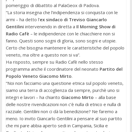
pomeriggio di dibattito al PalaGeox di Padova.
“La storia insegna che l’indipendenza si conquista con le
armi – ha detto l’
ex sindaco di Treviso Giancarlo
Gentilini
intervenendo in diretta a
Il Morning Show di
Radio Cafè
– le indipendenze con le chiacchiere non si
fanno. Questi sono sogni di gloria, sono sogni e utopie.
Certo che bisogna mantenere le caratteristiche del popolo
veneto, ma oltre a questo non si va”.
Ha risposto, sempre su Radio Cafè nello stesso
programma anche il coordinatore del neonato
Partito del
Popolo Veneto Giacomo Mirto
.
“Noi non facciamo una questione etnica sul popolo veneto,
siamo una terra di accoglienza da sempre, purchè uno si
integri e lavori – ha chiarito
Giacomo Mirto
– alla base
delle nostre rivendicazioni non c’è nulla di etnico e nulla di
razziale. Gentilini non ci dà la benedizione? Ne faremo a
meno. Io invito Giancarlo Gentilini a pensare al suo partito
che mi pare abbia aperto sedi in Campania, Sicilia e