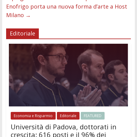
Enofrigo porta una nuova forma d’arte a Host
Milano
→
Editoriale
Economia e Risparmio
Editoriale
FEATURED
Università di Padova, dottorati in
crescita: 616 posti e il 96% dei