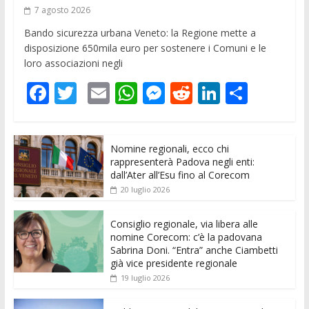
7 agosto 2026
Bando sicurezza urbana Veneto: la Regione mette a
disposizione 650mila euro per sostenere i Comuni e le
loro associazioni negli
F
T
E
W
M
R
Li
C
ac
w
m
h
e
e
n
o
e
itt
ai
at
ss
d
k
n
Nomine regionali, ecco chi
b
er
l
s
e
di
e
di
rappresenterà Padova negli enti:
o
A
n
t
dI
vi
dall’Ater all’Esu fino al Corecom
20 luglio 2026
o
p
g
n
di
k
p
er
Consiglio regionale, via libera alle
nomine Corecom: c’è la padovana
Sabrina Doni. “Entra” anche Ciambetti
già vice presidente regionale
19 luglio 2026