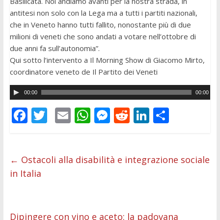
Basilicata. Noi andiamo avanti per la nostra strada, in
antitesi non solo con la Lega ma a tutti i partiti nazionali,
che in Veneto hanno tutti fallito, nonostante più di due
milioni di veneti che sono andati a votare nell’ottobre di
due anni fa sull’autonomia”.
Qui sotto l’intervento a Il Morning Show di Giacomo Mirto,
coordinatore veneto de Il Partito dei Veneti
A
00:00
00:00
u
F
T
E
W
M
R
Li
C
d
ac
w
m
h
e
e
n
o
i
o
e
itt
ai
at
ss
d
k
n
P
b
er
l
s
e
di
e
di
←
Ostacoli alla disabilità e integrazione sociale
l
in Italia
o
A
n
t
dI
vi
a
o
p
g
n
di
y
e
k
p
er
r
Dipingere con vino e aceto: la padovana