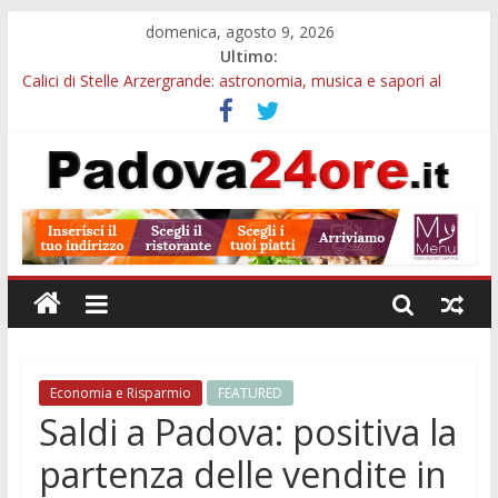
domenica, agosto 9, 2026
Ultimo:
Calici di Stelle Arzergrande: astronomia, musica e sapori al
Casone Azzurro
Campo San Martino, il Museo della civiltà contadina apre gratis
durante la sagra
Notizie di Padova alle ore 10: Notte del Volo sold out, Tribano
e festa oggi a Teolo
Teatro per famiglie a Loreggia, la Bella Addormentata arriva
sul palco domenica sera
Restauro 2026, chiuse le domande: 2,5 milioni per formare
nuove competenze in Veneto
Economia e Risparmio
FEATURED
Saldi a Padova: positiva la
partenza delle vendite in