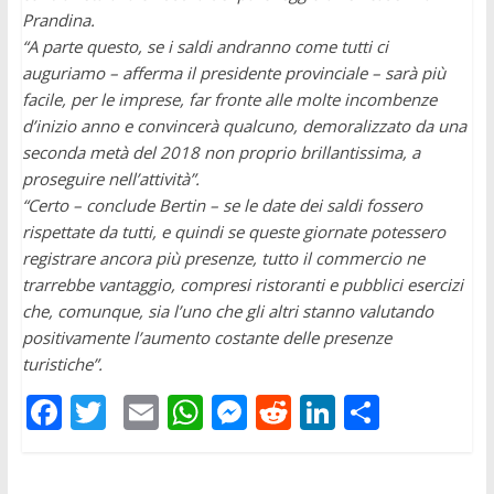
Prandina.
“A parte questo, se i saldi andranno come tutti ci
auguriamo – afferma il presidente provinciale – sarà più
facile, per le imprese, far fronte alle molte incombenze
d’inizio anno e convincerà qualcuno, demoralizzato da una
seconda metà del 2018 non proprio brillantissima, a
proseguire nell’attività”.
“Certo – conclude Bertin – se le date dei saldi fossero
rispettate da tutti, e quindi se queste giornate potessero
registrare ancora più presenze, tutto il commercio ne
trarrebbe vantaggio, compresi ristoranti e pubblici esercizi
che, comunque, sia l’uno che gli altri stanno valutando
positivamente l’aumento costante delle presenze
turistiche”.
F
T
E
W
M
R
Li
C
ac
w
m
h
e
e
n
o
e
itt
ai
at
ss
d
k
n