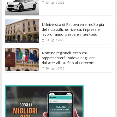
b
er
l
s
e
di
e
di
23 luglio 2026
o
A
n
t
dI
vi
o
p
g
n
di
k
p
er
L’Università di Padova vale molto più
delle classifiche: ricerca, imprese e
lavoro fanno crescere il territorio
23 luglio 2026
Nomine regionali, ecco chi
rappresenterà Padova negli enti:
dall’Ater all’Esu fino al Corecom
20 luglio 2026