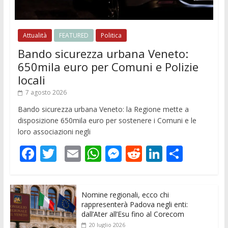
Attualità
FEATURED
Politica
Bando sicurezza urbana Veneto:
650mila euro per Comuni e Polizie
locali
7 agosto 2026
Bando sicurezza urbana Veneto: la Regione mette a
disposizione 650mila euro per sostenere i Comuni e le
loro associazioni negli
F
T
E
W
M
R
Li
C
ac
w
m
h
e
e
n
o
e
itt
ai
at
ss
d
k
n
Nomine regionali, ecco chi
b
er
l
s
e
di
e
di
rappresenterà Padova negli enti:
o
A
n
t
dI
vi
dall’Ater all’Esu fino al Corecom
20 luglio 2026