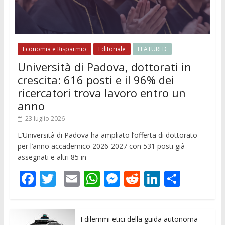
Economia e Risparmio
Editoriale
FEATURED
Università di Padova, dottorati in
crescita: 616 posti e il 96% dei
ricercatori trova lavoro entro un
anno
23 luglio 2026
L’Università di Padova ha ampliato l’offerta di dottorato
per l’anno accademico 2026-2027 con 531 posti già
assegnati e altri 85 in
F
T
E
W
M
R
Li
C
ac
w
m
h
e
e
n
o
e
itt
ai
at
ss
d
k
n
I dilemmi etici della guida autonoma