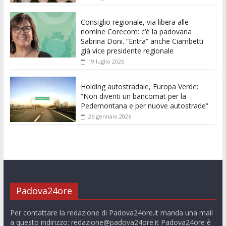
o
p
g
n
di
k
p
er
Consiglio regionale, via libera alle
nomine Corecom: c’è la padovana
Sabrina Doni. “Entra” anche Ciambetti
già vice presidente regionale
19 luglio 2026
Holding autostradale, Europa Verde:
“Non diventi un bancomat per la
Pedemontana e per nuove autostrade”
26 gennaio 2026
Padova24ore
Per contattare la redazione di Padova24ore.it manda una mail
a questo indirizzo:
redazione@padova24ore.it
Padova24ore è