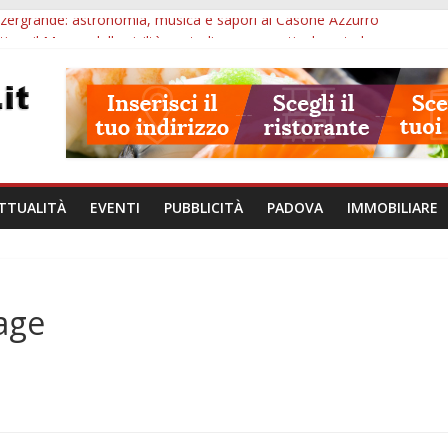
 Arzergrande: astronomia, musica e sapori al Casone Azzurro
o, il Museo della civiltà contadina apre gratis durante la sagra
a alle ore 10: Notte del Volo sold out, Tribano e festa oggi a Teolo
lie a Loreggia, la Bella Addormentata arriva sul palco domenica sera
chiuse le domande: 2,5 milioni per formare nuove competenze in Ve
TTUALITÀ
EVENTI
PUBBLICITÀ
PADOVA
IMMOBILIARE
lage