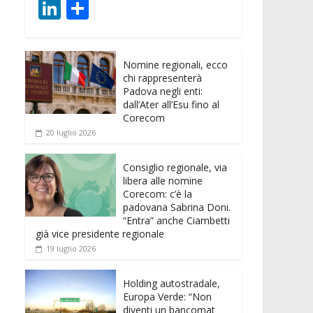
ac
w
m
h
e
e
Li
C
e
itt
ai
at
ss
d
n
o
b
er
l
s
e
di
k
n
o
A
n
t
Nomine regionali, ecco
e
di
chi rappresenterà
o
p
g
dI
vi
Padova negli enti:
dall’Ater all’Esu fino al
k
p
er
n
di
Corecom
20 luglio 2026
Consiglio regionale, via
libera alle nomine
Corecom: c’è la
padovana Sabrina Doni.
“Entra” anche Ciambetti
già vice presidente regionale
19 luglio 2026
Holding autostradale,
Europa Verde: “Non
diventi un bancomat