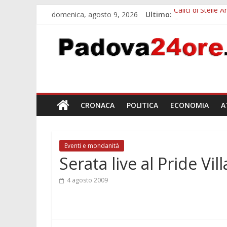
domenica, agosto 9, 2026
Ultimo:
Calici di Stelle
Campo San Martin
Notizie di Padov
Teatro per famig
Restauro 2026, 
CRONACA
POLITICA
ECONOMIA
A
Eventi e mondanità
Serata live al Pride Vil
4 agosto 2009