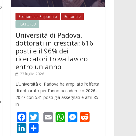
o
Economia e Risparmio
Editoriale
FEATURED
Università di Padova,
dottorati in crescita: 616
posti e il 96% dei
ricercatori trova lavoro
entro un anno
23 luglio 2026
L’Università di Padova ha ampliato l’offerta
o
di dottorato per l’anno accademico 2026-
2027 con 531 posti già assegnati e altri 85
o
in
F
T
E
W
M
R
ac
w
m
h
e
e
Li
C