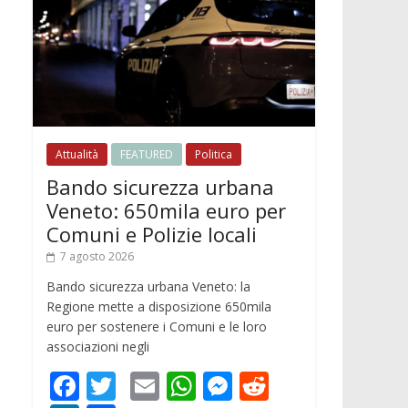
Attualità
FEATURED
Politica
Bando sicurezza urbana
Veneto: 650mila euro per
Comuni e Polizie locali
7 agosto 2026
Bando sicurezza urbana Veneto: la
Regione mette a disposizione 650mila
euro per sostenere i Comuni e le loro
associazioni negli
F
T
E
W
M
R