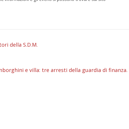
i
ori della S.D.M.
i
i
orghini e villa: tre arresti della guardia di finanza.