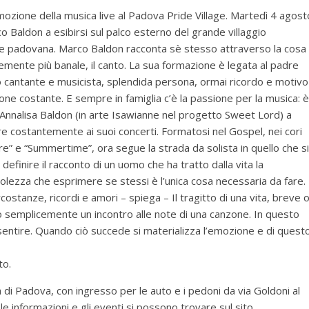
mozione della musica live al Padova Pride Village. Martedì 4 agost
o Baldon a esibirsi sul palco esterno del grande villaggio
te padovana. Marco Baldon racconta sè stesso attraverso la cosa
mente più banale, il canto. La sua formazione è legata al padre
 cantante e musicista, splendida persona, ormai ricordo e motivo
ione costante. E sempre in famiglia c’è la passione per la musica: è
a Annalisa Baldon (in arte Isawianne nel progetto Sweet Lord) a
re costantemente ai suoi concerti. Formatosi nel Gospel, nei cori
e” e “Summertime”, ora segue la strada da solista in quello che si
efinire il racconto di un uomo che ha tratto dalla vita la
lezza che esprimere se stessi è l’unica cosa necessaria da fare.
rcostanze, ricordi e amori – spiega – Il tragitto di una vita, breve 
e o semplicemente un incontro alle note di una canzone. In questo
el sentire. Quando ciò succede si materializza l’emozione e di quest
to.
a di Padova, con ingresso per le auto e i pedoni da via Goldoni al
le informazioni e gli eventi si possono trovare sul sito