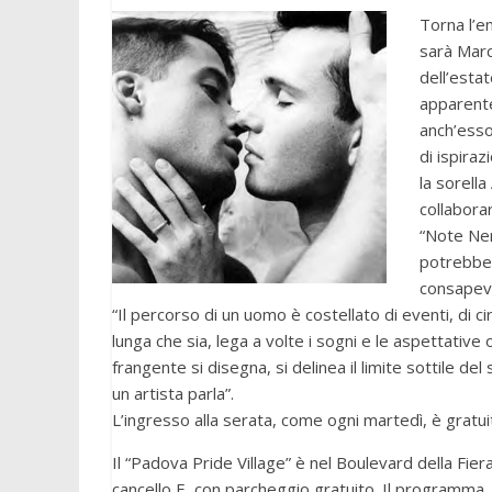
Torna l’e
sarà Marc
dell’esta
apparente
anch’esso
di ispiraz
la sorell
collabora
“Note Ner
potrebbe d
consapevo
“Il percorso di un uomo è costellato di eventi, di ci
lunga che sia, lega a volte i sogni e le aspettativ
frangente si disegna, si delinea il limite sottile d
un artista parla”.
L’ingresso alla serata, come ogni martedì, è gratui
Il “Padova Pride Village” è nel Boulevard della Fier
cancello E, con parcheggio gratuito. Il programma, 