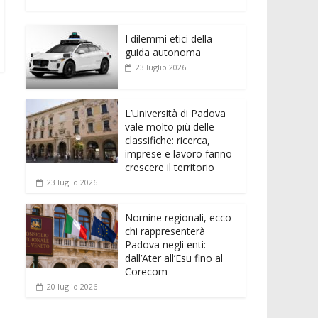
e
itt
ai
at
ss
d
n
o
b
er
l
s
e
di
k
n
o
A
n
t
I dilemmi etici della
e
di
guida autonoma
o
p
g
dI
vi
23 luglio 2026
k
p
er
n
di
L’Università di Padova
vale molto più delle
classifiche: ricerca,
imprese e lavoro fanno
crescere il territorio
23 luglio 2026
Nomine regionali, ecco
chi rappresenterà
Padova negli enti:
dall’Ater all’Esu fino al
Corecom
20 luglio 2026