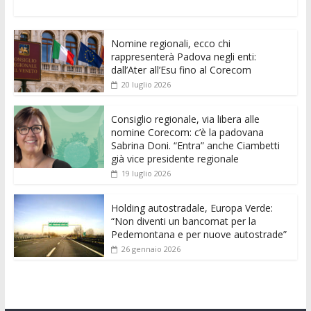
ac
w
m
h
e
e
n
o
e
itt
ai
at
ss
d
k
n
Nomine regionali, ecco chi
b
er
l
s
e
di
e
di
rappresenterà Padova negli enti:
o
A
n
t
dI
vi
dall’Ater all’Esu fino al Corecom
20 luglio 2026
o
p
g
n
di
k
p
er
Consiglio regionale, via libera alle
nomine Corecom: c’è la padovana
Sabrina Doni. “Entra” anche Ciambetti
già vice presidente regionale
19 luglio 2026
Holding autostradale, Europa Verde:
“Non diventi un bancomat per la
Pedemontana e per nuove autostrade”
26 gennaio 2026