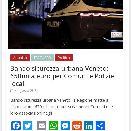
Attualità
FEATURED
Politica
Bando sicurezza urbana Veneto:
650mila euro per Comuni e Polizie
locali
7 agosto 2026
Bando sicurezza urbana Veneto: la Regione mette a
disposizione 650mila euro per sostenere i Comuni e le
loro associazioni negli
F
T
E
W
M
R
Li
C