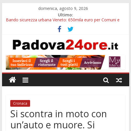
domenica, agosto 9, 2026
Ultimo:
Bando sicurezza urbana Veneto: 650mila euro per Comuni e
Polizie locali
Restauro 2026, chiuse le domande: 2,5 milioni per formare
nuove competenze in Veneto
Calici di Stelle Arzergrande: astronomia, musica e sapori al
Casone Azzurro
Notizie di Padova alle ore 10: censimento a Monselice, arresto
antidroga e siccità
Notizie di Padova alle ore 23: maltrattamenti, arresto a
Limena e progetto Cool Shop
Cronaca
Si scontra in moto con
un’auto e muore. Si