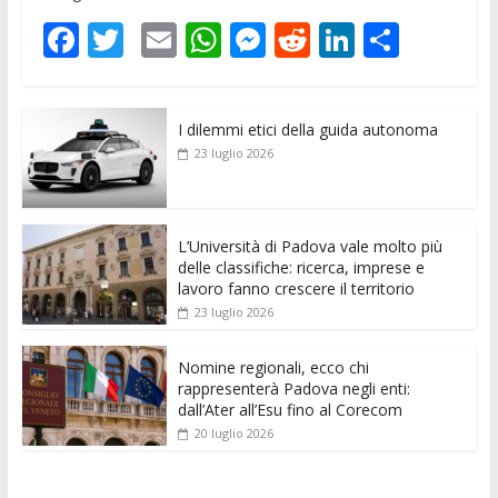
F
T
E
W
M
R
Li
C
ac
w
m
h
e
e
n
o
e
itt
ai
at
ss
d
k
n
I dilemmi etici della guida autonoma
b
er
l
s
e
di
e
di
23 luglio 2026
o
A
n
t
dI
vi
o
p
g
n
di
k
p
er
L’Università di Padova vale molto più
delle classifiche: ricerca, imprese e
lavoro fanno crescere il territorio
23 luglio 2026
Nomine regionali, ecco chi
rappresenterà Padova negli enti:
dall’Ater all’Esu fino al Corecom
20 luglio 2026