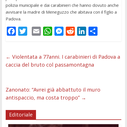
polizia municipale e dai carabinieri che hanno dovuto anche
avvisare la madre di Meneguzzo che abitava con il figlio a
Padova.
F
T
E
W
M
R
Li
C
ac
w
m
h
e
e
n
o
e
itt
ai
at
ss
d
k
n
b
er
l
s
e
di
e
di
←
Violentata a 77anni. I carabinieri di Padova a
caccia del bruto col passamontagna
o
A
n
t
dI
vi
o
p
g
n
di
k
p
er
Zanonato: “Avrei già abbattuto il muro
antispaccio, ma costa troppo”
→
Editoriale