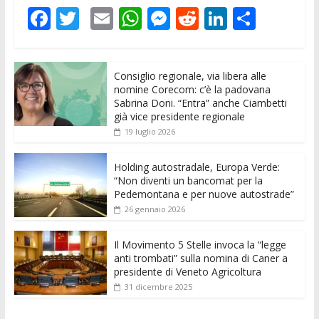
F
T
E
W
M
R
Li
C
ac
w
m
h
e
e
n
o
e
itt
ai
at
ss
d
k
n
Consiglio regionale, via libera alle
b
er
l
s
e
di
e
di
nomine Corecom: c’è la padovana
o
A
n
t
dI
vi
Sabrina Doni. “Entra” anche Ciambetti
già vice presidente regionale
o
p
g
n
di
19 luglio 2026
k
p
er
Holding autostradale, Europa Verde:
“Non diventi un bancomat per la
Pedemontana e per nuove autostrade”
26 gennaio 2026
Il Movimento 5 Stelle invoca la “legge
anti trombati” sulla nomina di Caner a
presidente di Veneto Agricoltura
31 dicembre 2025