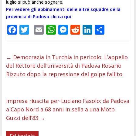
luglio si può anche sognare.
Per vedere gli abbinamenti delle altre squadre della
provincia di Padova clicca qui
F
T
E
W
M
R
Li
C
ac
w
m
h
e
e
n
o
e
itt
ai
at
ss
d
k
n
b
er
l
s
e
di
e
di
←
Democrazia in Turchia in pericolo. L’appello
del Rettore dell’università di Padova Rosario
o
A
n
t
dI
vi
Rizzuto dopo la repressione del golpe fallito
o
p
g
n
di
k
p
er
Impresa riuscita per Luciano Fasolo: da Padova
a Capo Nord a 68 anni in sella a una Moto
Guzzi dell’83
→