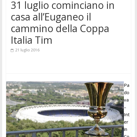
31 luglio cominciano in
casa all’Euganeo il
cammino della Coppa
Italia Tim
21 luglio 2016
Pa
do
va
–
Int
er
in
Co