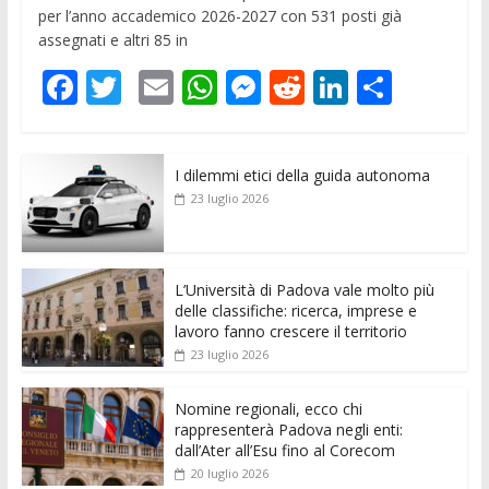
per l’anno accademico 2026-2027 con 531 posti già
assegnati e altri 85 in
F
T
E
W
M
R
Li
C
ac
w
m
h
e
e
n
o
e
itt
ai
at
ss
d
k
n
I dilemmi etici della guida autonoma
b
er
l
s
e
di
e
di
23 luglio 2026
o
A
n
t
dI
vi
o
p
g
n
di
k
p
er
L’Università di Padova vale molto più
delle classifiche: ricerca, imprese e
lavoro fanno crescere il territorio
23 luglio 2026
Nomine regionali, ecco chi
rappresenterà Padova negli enti:
dall’Ater all’Esu fino al Corecom
20 luglio 2026