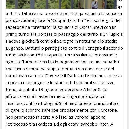
pp
a Italia? Difficile ma possibile perchè quest’anno la squadra
biancoscudata gioca la “Coppa Italia Tim” e il sorteggio del
tabellone ha “premiato” la squadra di Oscar Brevi con un
primo turno alla portata di passaggio del turno. Il 31 luglio il
Padova giocherà contro il Seregno in notturna allo stadio
Euganeo. Battuto o pareggiato contro il Seregno il secondo
turno sarà contro il Trapani in terra siciliana il prossimo 7
agosto. Turno parecchio impegnativo contro una squadra
che l’anno scorso ha stupito per una seconda parte del
campionato a tutta. Dovesse il Padova riuscire nella mezza
impresa di espugnare lo stadio di Trapani, il successivo
turno, di sabato 13 agosto vederebbe Altinier & Co.
affrontare una trasferta meno lunga ma ancora più
insidiosa contro il Bologna. Scollinato questo primo trittico
di gare lo scontro sarebbe probabilmente con il Crotone,
neo promosso in serie A o l’Hellas Verona, appena
retrocesso tra i cadetti. Ed agli ottavi sarebbe Inter. A