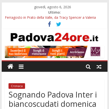
giovedì, agosto 6, 2026
Ultimo:
Ferragosto in Prato della Valle, da Tracy Spencer a Valeria
Rossi: musica e fuochi
Euganea Film Festival 2026: 49 opere e 18 anteprime nei Colli
Euganei
Notturni padovani al Museo della Natura e dell’Uomo: date e
biglietti
Organi in 3D al MUSME: il corpo umano si esplora con i visori
VR
Musei gratis a Padova per tutto agosto: chi entra e quali sedi
visitare
Cronaca
Sognando Padova Inter i
biancoscudati domenica