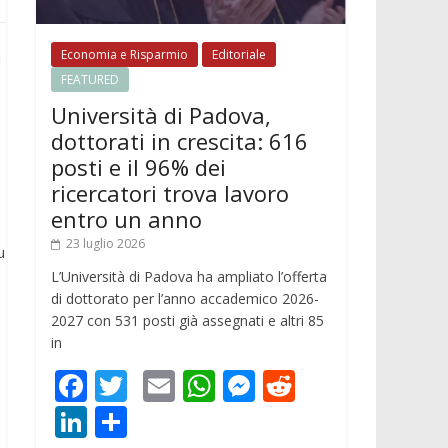
Economia e Risparmio
Editoriale
l
FEATURED
Università di Padova,
dottorati in crescita: 616
posti e il 96% dei
ricercatori trova lavoro
entro un anno
23 luglio 2026
u
L’Università di Padova ha ampliato l’offerta
di dottorato per l’anno accademico 2026-
2027 con 531 posti già assegnati e altri 85
in
F
T
E
W
M
R
ac
w
m
h
e
e
Li
C