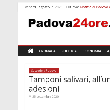
venerdì, agosto 7, 2026
Ultimo:
Notizie di Padova a
Sicurezza esodo est
Bonus trasporto p
Notizie di Padova a
Slow Looking agli 
CRONACA
POLITICA
ECONOMIA
A
Succede a Padova
Tamponi salivari, all’
adesioni
25 settembre 2020