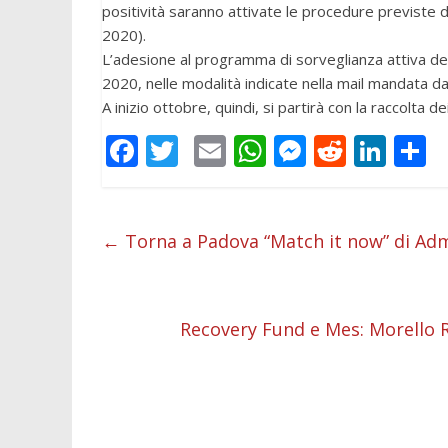
positività saranno attivate le procedure previste 
2020).
L’adesione al programma di sorveglianza attiva d
2020, nelle modalità indicate nella mail mandata da
A inizio ottobre, quindi, si partirà con la raccolta d
F
T
E
W
M
R
Li
C
ac
w
m
h
e
e
n
o
e
itt
ai
at
ss
d
k
n
b
er
l
s
e
di
e
d
←
Torna a Padova “Match it now” di Adm
o
A
n
t
dI
v
o
p
g
n
d
Recovery Fund e Mes: Morello R
k
p
er