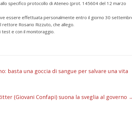
dallo specifico protocollo di Ateneo (prot. 145604 del 12 marzo
eve essere effettuata personalmente entro il giorno 30 settembr
l rettore Rosario Rizzuto, che allego.
ei test e con il monitoraggio.
i
o: basta una goccia di sangue per salvare una vita
i
i
itter (Giovani Confapi) suona la sveglia al governo