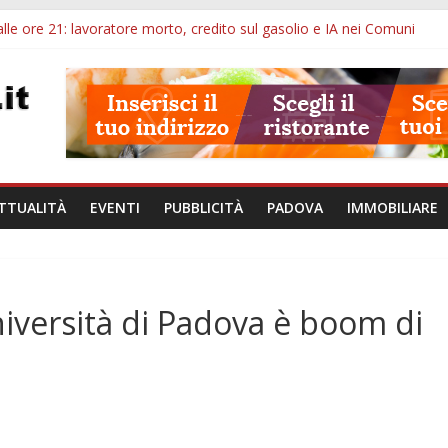
lle ore 21: lavoratore morto, credito sul gasolio e IA nei Comuni
ivo Padova: più controlli su strade, stazioni e treni
ubblico Veneto: 200 euro per l’abbonamento annuale
lle ore 10: arresto, fermata Busitalia e tregua dal caldo
Eremitani: un’ora per osservare davvero un’opera
TTUALITÀ
EVENTI
PUBBLICITÀ
PADOVA
IMMOBILIARE
università di Padova è boom di