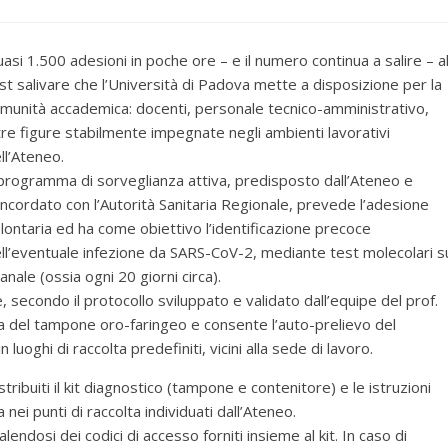
asi 1.500 adesioni in poche ore – e il numero continua a salire – a
st salivare che l’Università di Padova mette a disposizione per la
munità accademica: docenti, personale tecnico-amministrativo,
tre figure stabilmente impegnate negli ambienti lavorativi
ll’Ateneo.
 programma di sorveglianza attiva, predisposto dall’Ateneo e
ncordato con l’Autorità Sanitaria Regionale, prevede l’adesione
lontaria ed ha come obiettivo l’identificazione precoce
ll’eventuale infezione da SARS-CoV-2, mediante test molecolari s
nale (ossia ogni 20 giorni circa).
secondo il protocollo sviluppato e validato dall’equipe del prof.
lla del tampone oro-faringeo e consente l’auto-prelievo del
uoghi di raccolta predefiniti, vicini alla sede di lavoro.
ibuiti il kit diagnostico (tampone e contenitore) e le istruzioni
nei punti di raccolta individuati dall’Ateneo.
lendosi dei codici di accesso forniti insieme al kit. In caso di