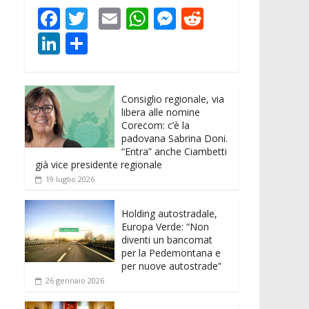
F
T
E
W
M
R
ac
w
m
h
e
e
Li
C
e
itt
ai
at
ss
d
n
o
b
er
l
s
e
di
k
n
o
A
n
t
Consiglio regionale, via
e
di
libera alle nomine
o
p
g
dI
vi
Corecom: c’è la
padovana Sabrina Doni.
k
p
er
n
di
“Entra” anche Ciambetti
già vice presidente regionale
19 luglio 2026
Holding autostradale,
Europa Verde: “Non
diventi un bancomat
per la Pedemontana e
per nuove autostrade”
26 gennaio 2026