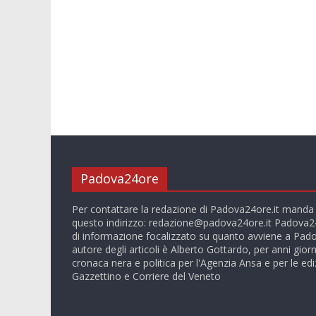
Padova24ore
Per contattare la redazione di Padova24ore.it manda
questo indirizzo:
redazione@padova24ore.it
Padova24
di informazione focalizzato su quanto avviene a Pado
autore degli articoli è Alberto Gottardo, per anni giorn
cronaca nera e politica per l'Agenzia Ansa e per le ediz
Gazzettino e Corriere del Veneto