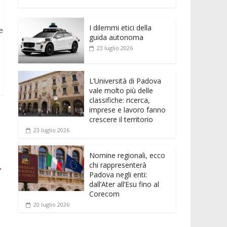
e
itt
ai
at
ss
d
n
o
b
er
l
s
e
di
k
n
o
A
n
t
I dilemmi etici della
e
di
e
guida autonoma
o
p
g
dI
vi
23 luglio 2026
k
p
er
n
di
L’Università di Padova
vale molto più delle
classifiche: ricerca,
imprese e lavoro fanno
crescere il territorio
23 luglio 2026
Nomine regionali, ecco
chi rappresenterà
→
Padova negli enti:
dall’Ater all’Esu fino al
Corecom
20 luglio 2026