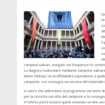
Qu
te
co
al
de
Il
co
vo
de
campioni salivari, eseguiti con frequenza tri-settima
La diagnosi molecolare mediante tampone salivare, 
Mario Plebani, ha un’affidabilità equivalente a que
campione, con consegna successiva del materiale in l
A coloro che aderiranno al programma verranno distr
per la corretta raccolta del campione e la consegna 
Il referto potrà essere quindi visionato on-line avva