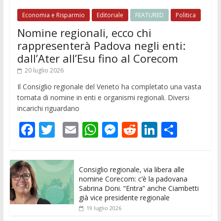
Economia e Risparmio
Editoriale
FEATURED
Politica
Nomine regionali, ecco chi
rappresenterà Padova negli enti:
dall’Ater all’Esu fino al Corecom
20 luglio 2026
Il Consiglio regionale del Veneto ha completato una vasta
tornata di nomine in enti e organismi regionali. Diversi
incarichi riguardano
F
T
E
W
M
R
Li
C
ac
w
m
h
e
e
n
o
e
itt
ai
at
ss
d
k
n
Consiglio regionale, via libera alle
b
er
l
s
e
di
e
di
nomine Corecom: c’è la padovana
o
A
n
t
dI
vi
Sabrina Doni. “Entra” anche Ciambetti
già vice presidente regionale
o
p
g
n
di
19 luglio 2026