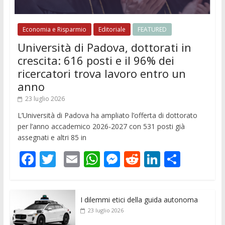
Economia e Risparmio
Editoriale
FEATURED
Università di Padova, dottorati in
crescita: 616 posti e il 96% dei
ricercatori trova lavoro entro un
anno
23 luglio 2026
L’Università di Padova ha ampliato l’offerta di dottorato
per l’anno accademico 2026-2027 con 531 posti già
assegnati e altri 85 in
F
T
E
W
M
R
Li
C
ac
w
m
h
e
e
n
o
e
itt
ai
at
ss
d
k
n
I dilemmi etici della guida autonoma
b
er
l
s
e
di
e
di
23 luglio 2026
o
A
n
t
dI
vi