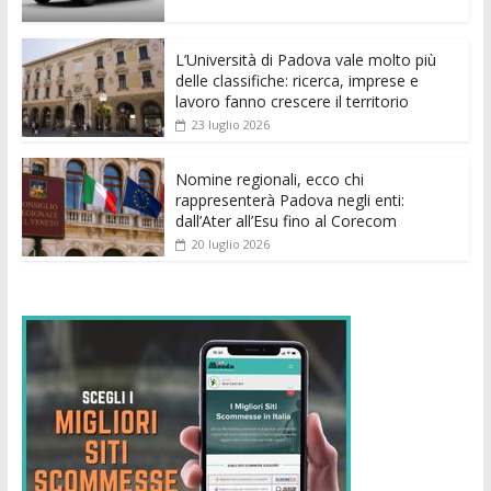
o
p
g
n
di
k
p
er
L’Università di Padova vale molto più
delle classifiche: ricerca, imprese e
lavoro fanno crescere il territorio
23 luglio 2026
Nomine regionali, ecco chi
rappresenterà Padova negli enti:
dall’Ater all’Esu fino al Corecom
20 luglio 2026