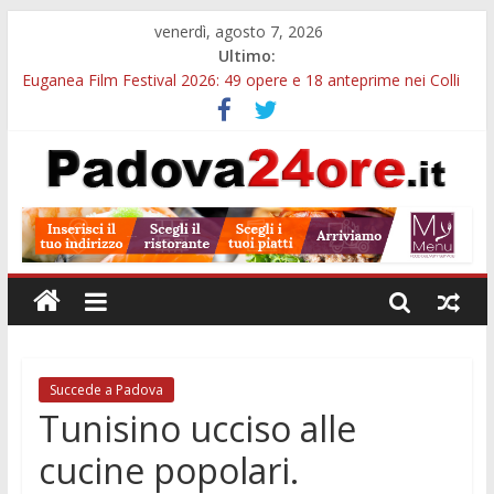
venerdì, agosto 7, 2026
Ultimo:
Euganea Film Festival 2026: 49 opere e 18 anteprime nei Colli
Euganei
Slow Looking agli Eremitani: un’ora per osservare davvero
un’opera
Notizie di Padova alle ore 21: lavoratore morto, credito sul
gasolio e IA nei Comuni
Orto Botanico Padova: visite ed escursioni fino a settembre
Concorso Università di Padova: 5 funzionari, domande entro il
7 agosto
Succede a Padova
Tunisino ucciso alle
cucine popolari.