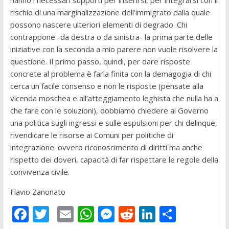
hanno i necessari supporti per inserirsi, per integrarsi con il
rischio di una marginalizzazione dell’immigrato dalla quale
possono nascere ulteriori elementi di degrado. Chi
contrappone -da destra o da sinistra- la prima parte delle
iniziative con la seconda a mio parere non vuole risolvere la
questione. Il primo passo, quindi, per dare risposte
concrete al problema è farla finita con la demagogia di chi
cerca un facile consenso e non le risposte (pensate alla
vicenda moschea e all’atteggiamento leghista che nulla ha a
che fare con le soluzioni), dobbiamo chiedere al Governo
una politica sugli ingressi e sulle espulsioni per chi delinque,
rivendicare le risorse ai Comuni per politiche di
integrazione: ovvero riconoscimento di diritti ma anche
rispetto dei doveri, capacità di far rispettare le regole della
convivenza civile.
Flavio Zanonato
F
T
E
W
M
R
Li
C