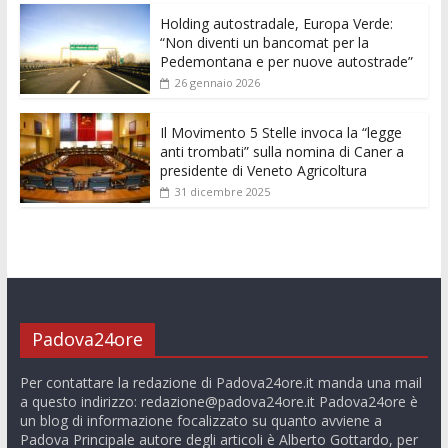
k
p
er
Holding autostradale, Europa Verde:
“Non diventi un bancomat per la
Pedemontana e per nuove autostrade”
26 gennaio 2026
Il Movimento 5 Stelle invoca la “legge
anti trombati” sulla nomina di Caner a
presidente di Veneto Agricoltura
31 dicembre 2025
Padova24ore
Per contattare la redazione di Padova24ore.it manda una mail
a questo indirizzo:
redazione@padova24ore.it
Padova24ore è
un blog di informazione focalizzato su quanto avviene a
Padova Principale autore degli articoli è Alberto Gottardo, per