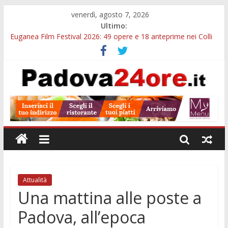
venerdì, agosto 7, 2026
Ultimo:
Euganea Film Festival 2026: 49 opere e 18 anteprime nei Colli
Euganei
Slow Looking agli Eremitani: un’ora per osservare davvero
un’opera
Notizie di Padova alle ore 21: lavoratore morto, credito sul
gasolio e IA nei Comuni
Orto Botanico Padova: visite ed escursioni fino a settembre
Concorso Università di Padova: 5 funzionari, domande entro il
7 agosto
Attualità
Una mattina alle poste a
Padova, all’epoca