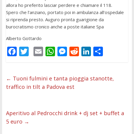
allora ho preferito lasciar perdere e chiamare il 118.
Spero che l’anziano, portato poi in ambulanza all’ospedale
si riprenda presto. Auguro pronta guarigione da
burocratismo cronico anche a poste italiane Spa
Alberto Gottardo
F
T
E
W
M
R
Li
C
ac
w
m
h
e
e
n
o
e
itt
ai
at
ss
d
k
n
b
er
l
s
e
di
e
di
←
Tuoni fulmini e tanta pioggia stanotte,
traffico in tilt a Padova est
o
A
n
t
dI
vi
o
p
g
n
di
k
p
er
Aperitivo al Pedrocchi drink + dj set + buffet a
5 euro
→