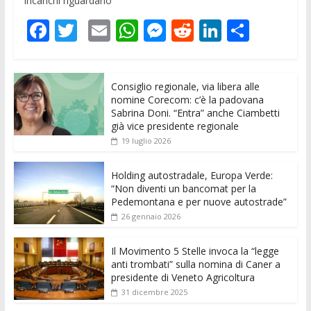
incarichi riguardano
F
T
E
W
M
R
Li
C
ac
w
m
h
e
e
n
o
e
itt
ai
at
ss
d
k
n
Consiglio regionale, via libera alle
b
er
l
s
e
di
e
di
nomine Corecom: c’è la padovana
o
A
n
t
dI
vi
Sabrina Doni. “Entra” anche Ciambetti
già vice presidente regionale
o
p
g
n
di
19 luglio 2026
k
p
er
Holding autostradale, Europa Verde:
“Non diventi un bancomat per la
Pedemontana e per nuove autostrade”
26 gennaio 2026
Il Movimento 5 Stelle invoca la “legge
anti trombati” sulla nomina di Caner a
presidente di Veneto Agricoltura
31 dicembre 2025