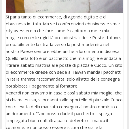
Si parla tanto di ecommerce, di agenda digitale e di
ebusiness in Italia. Ma se i conferenzieri ebusiness e smart
city avessero a che fare come è capitato a me e mia
moglie con certe rigidità preindustriali delle Poste Italiane,
probabilmente la strada verso la post modernità nel
nostro Paese sembrerebbe anche a loro meno in discesa.
Quello nella foto è un pacchetto che mia moglie è andata a
ritirare sabato mattina alle poste di piazzale Cuoco. Un sito
di ecommerce cinese con sede a Taiwan manda i pacchetti
in Italia tramite raccomandata: solo all’atto della consegna
poi sblocca il pagamento al fornitore.
Venerdì non eravamo in casa e così sabato mia moglie, che
si chiama Yulisa, si presenta allo sportello di piazzale Cuoco
con ricevuta della mancata consegna al nostro domicilio e
un documento. “Non posso darle il pacchetto – spiega
l’impiegata biona dall’altra parte del vetro – manca il
cognome, e non posso essere sicura che sia le la