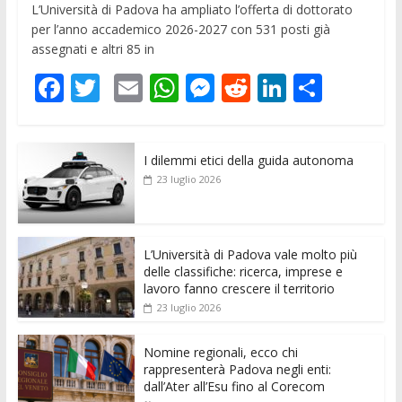
L’Università di Padova ha ampliato l’offerta di dottorato
per l’anno accademico 2026-2027 con 531 posti già
assegnati e altri 85 in
F
T
E
W
M
R
Li
C
ac
w
m
h
e
e
n
o
e
itt
ai
at
ss
d
k
n
I dilemmi etici della guida autonoma
b
er
l
s
e
di
e
di
23 luglio 2026
o
A
n
t
dI
vi
o
p
g
n
di
k
p
er
L’Università di Padova vale molto più
delle classifiche: ricerca, imprese e
lavoro fanno crescere il territorio
23 luglio 2026
Nomine regionali, ecco chi
rappresenterà Padova negli enti:
dall’Ater all’Esu fino al Corecom