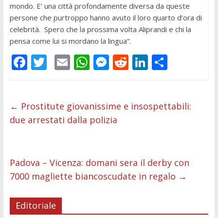
mondo. E’ una città profondamente diversa da queste
persone che purtroppo hanno avuto il loro quarto d’ora di
celebrità. Spero che la prossima volta Aliprandi e chi la
pensa come lui si mordano la lingua”.
F
T
E
W
M
R
Li
C
ac
w
m
h
e
e
n
o
e
itt
ai
at
ss
d
k
n
b
er
l
s
e
di
e
di
←
Prostitute giovanissime e insospettabili:
due arrestati dalla polizia
o
A
n
t
dI
vi
o
p
g
n
di
k
p
er
Padova – Vicenza: domani sera il derby con
7000 magliette biancoscudate in regalo
→
Editoriale