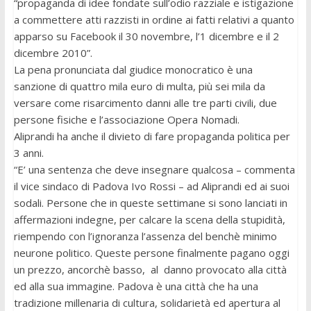
“propaganda di idee fondate sull’odio razziale e istigazione
a commettere atti razzisti in ordine ai fatti relativi a quanto
apparso su Facebook il 30 novembre, l’1 dicembre e il 2
dicembre 2010”.
La pena pronunciata dal giudice monocratico è una
sanzione di quattro mila euro di multa, più sei mila da
versare come risarcimento danni alle tre parti civili, due
persone fisiche e l’associazione Opera Nomadi.
Aliprandi ha anche il divieto di fare propaganda politica per
3 anni.
“E’ una sentenza che deve insegnare qualcosa – commenta
il vice sindaco di Padova Ivo Rossi – ad Aliprandi ed ai suoi
sodali. Persone che in queste settimane si sono lanciati in
affermazioni indegne, per calcare la scena della stupidità,
riempendo con l’ignoranza l’assenza del benchè minimo
neurone politico. Queste persone finalmente pagano oggi
un prezzo, ancorchè basso, al danno provocato alla città
ed alla sua immagine. Padova è una città che ha una
tradizione millenaria di cultura, solidarietà ed apertura al