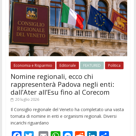
Economia e Risparmio
Editoriale
FEATURED
Politica
Nomine regionali, ecco chi
rappresenterà Padova negli enti:
dall’Ater all’Esu fino al Corecom
20 luglio 2026
Il Consiglio regionale del Veneto ha completato una vasta
tornata di nomine in enti e organismi regionali. Diversi
incarichi riguardano
F
T
E
W
M
R
Li
C