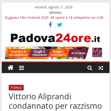
venerdì, agosto 7, 2026
Ultimo:
Euganea Film Festival 2026: 49 opere e 18 anteprime nei Colli
Euganei
Slow Looking agli Eremitani: un’ora per osservare davvero
un’opera
Notizie di Padova alle ore 21: lavoratore morto, credito sul
gasolio e IA nei Comuni
Orto Botanico Padova: visite ed escursioni fino a settembre
Concorso Università di Padova: 5 funzionari, domande entro il
7 agosto
Politica
Vittorio Aliprandi
condannato per razzismo