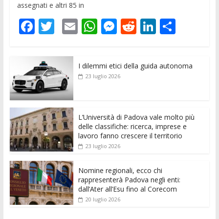
assegnati e altri 85 in
F
T
E
W
M
R
Li
C
ac
w
m
h
e
e
n
o
e
itt
ai
at
ss
d
k
n
I dilemmi etici della guida autonoma
b
er
l
s
e
di
e
di
23 luglio 2026
o
A
n
t
dI
vi
o
p
g
n
di
k
p
er
L’Università di Padova vale molto più
delle classifiche: ricerca, imprese e
lavoro fanno crescere il territorio
23 luglio 2026
Nomine regionali, ecco chi
rappresenterà Padova negli enti:
dall’Ater all’Esu fino al Corecom
20 luglio 2026