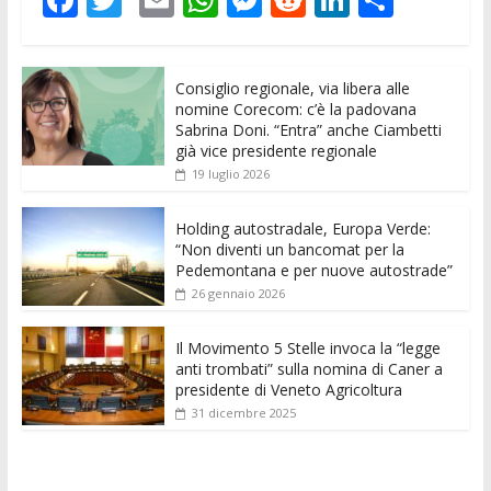
ac
w
m
h
e
e
n
o
e
itt
ai
at
ss
d
k
n
Consiglio regionale, via libera alle
b
er
l
s
e
di
e
di
nomine Corecom: c’è la padovana
o
A
n
t
dI
vi
Sabrina Doni. “Entra” anche Ciambetti
già vice presidente regionale
o
p
g
n
di
19 luglio 2026
k
p
er
Holding autostradale, Europa Verde:
“Non diventi un bancomat per la
Pedemontana e per nuove autostrade”
26 gennaio 2026
Il Movimento 5 Stelle invoca la “legge
anti trombati” sulla nomina di Caner a
presidente di Veneto Agricoltura
31 dicembre 2025