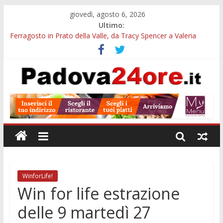
giovedì, agosto 6, 2026
Ultimo:
Ferragosto in Prato della Valle, da Tracy Spencer a Valeria
Rossi: musica e fuochi
Euganea Film Festival 2026: 49 opere e 18 anteprime nei Colli
Euganei
Notturni padovani al Museo della Natura e dell’Uomo: date e
biglietti
Organi in 3D al MUSME: il corpo umano si esplora con i visori
VR
Musei gratis a Padova per tutto agosto: chi entra e quali sedi
visitare
WinforLife!
Win for life estrazione
delle 9 martedì 27