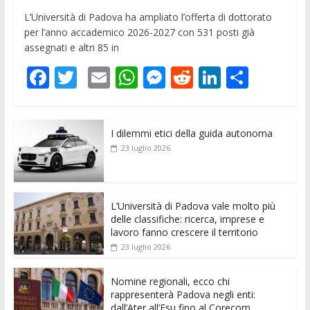
L’Università di Padova ha ampliato l’offerta di dottorato
per l’anno accademico 2026-2027 con 531 posti già
assegnati e altri 85 in
F
T
E
W
M
R
Li
C
ac
w
m
h
e
e
n
o
e
itt
ai
at
ss
d
k
n
I dilemmi etici della guida autonoma
b
er
l
s
e
di
e
di
23 luglio 2026
o
A
n
t
dI
vi
o
p
g
n
di
k
p
er
L’Università di Padova vale molto più
delle classifiche: ricerca, imprese e
lavoro fanno crescere il territorio
23 luglio 2026
Nomine regionali, ecco chi
rappresenterà Padova negli enti:
dall’Ater all’Esu fino al Corecom