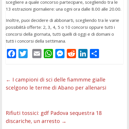
scegliere a quale concorso partecipare, scegliendo tra le
13 estrazioni giornaliere: una ogni ora dalle 8.00 alle 20.00.
Inoltre, puoi decidere di abbonarti, scegliendo tra le varie
possibilità offerte: 2, 3, 4, 5 o 10 concorsi oppure tutti i
concorsi della giornata, tutti quelli di oggi e di domani o
tutti i concorsi della settimana.
F
T
E
W
M
R
Li
C
ac
w
m
h
e
e
n
o
e
itt
ai
at
ss
d
k
n
b
er
l
s
e
di
e
di
←
I campioni di sci delle fiammme gialle
scelgono le terme di Abano per allenarsi
o
A
n
t
dI
vi
o
p
g
n
di
k
p
er
Rifiuti tossici: gdf Padova sequestra 18
discariche, un arresto
→