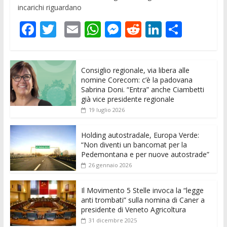
incarichi riguardano
F
T
E
W
M
R
Li
C
ac
w
m
h
e
e
n
o
e
itt
ai
at
ss
d
k
n
Consiglio regionale, via libera alle
b
er
l
s
e
di
e
di
nomine Corecom: c’è la padovana
o
A
n
t
dI
vi
Sabrina Doni. “Entra” anche Ciambetti
già vice presidente regionale
o
p
g
n
di
19 luglio 2026
k
p
er
Holding autostradale, Europa Verde:
“Non diventi un bancomat per la
Pedemontana e per nuove autostrade”
26 gennaio 2026
Il Movimento 5 Stelle invoca la “legge
anti trombati” sulla nomina di Caner a
presidente di Veneto Agricoltura
31 dicembre 2025