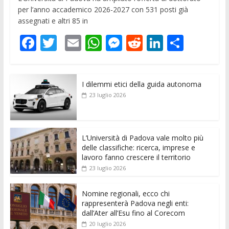
per l’anno accademico 2026-2027 con 531 posti già
assegnati e altri 85 in
F
T
E
W
M
R
Li
C
ac
w
m
h
e
e
n
o
e
itt
ai
at
ss
d
k
n
I dilemmi etici della guida autonoma
b
er
l
s
e
di
e
di
23 luglio 2026
o
A
n
t
dI
vi
o
p
g
n
di
k
p
er
L’Università di Padova vale molto più
delle classifiche: ricerca, imprese e
lavoro fanno crescere il territorio
23 luglio 2026
Nomine regionali, ecco chi
rappresenterà Padova negli enti:
dall’Ater all’Esu fino al Corecom
20 luglio 2026