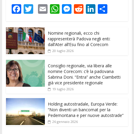
F
T
E
W
M
R
Li
C
ac
w
m
h
e
e
n
o
e
itt
ai
at
ss
d
k
n
Nomine regionali, ecco chi
b
er
l
s
e
di
e
di
rappresenterà Padova negli enti:
o
A
n
t
dI
vi
dall’Ater all’Esu fino al Corecom
20 luglio 2026
o
p
g
n
di
k
p
er
Consiglio regionale, via libera alle
nomine Corecom: c’è la padovana
Sabrina Doni. “Entra” anche Ciambetti
già vice presidente regionale
19 luglio 2026
Holding autostradale, Europa Verde:
“Non diventi un bancomat per la
Pedemontana e per nuove autostrade”
26 gennaio 2026