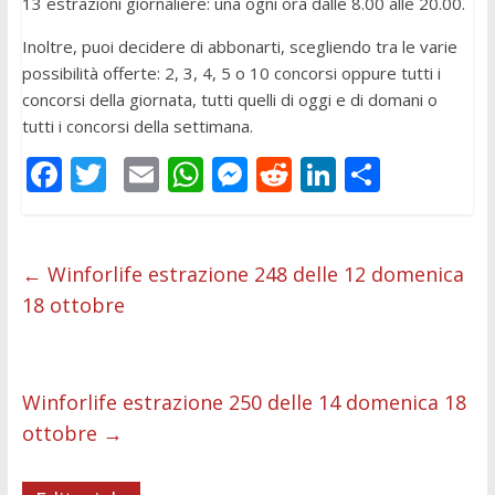
13 estrazioni giornaliere: una ogni ora dalle 8.00 alle 20.00.
Inoltre, puoi decidere di abbonarti, scegliendo tra le varie
possibilità offerte: 2, 3, 4, 5 o 10 concorsi oppure tutti i
concorsi della giornata, tutti quelli di oggi e di domani o
tutti i concorsi della settimana.
F
T
E
W
M
R
Li
C
ac
w
m
h
e
e
n
o
e
itt
ai
at
ss
d
k
n
b
er
l
s
e
di
e
di
←
Winforlife estrazione 248 delle 12 domenica
18 ottobre
o
A
n
t
dI
vi
o
p
g
n
di
k
p
er
Winforlife estrazione 250 delle 14 domenica 18
ottobre
→