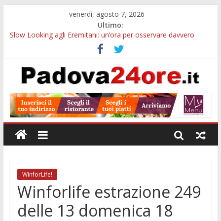
venerdì, agosto 7, 2026
Ultimo:
Slow Looking agli Eremitani: un’ora per osservare davvero
un’opera
Bando sicurezza urbana Veneto: 650mila euro per Comuni e
Polizie locali
Sicurezza esodo estivo Padova: più controlli su strade, stazioni
e treni
Bonus trasporto pubblico Veneto: 200 euro per l’abbonamento
annuale
Notizie di Padova alle ore 10: arresto, fermata Busitalia e
tregua dal caldo
WinforLife!
Winforlife estrazione 249
delle 13 domenica 18