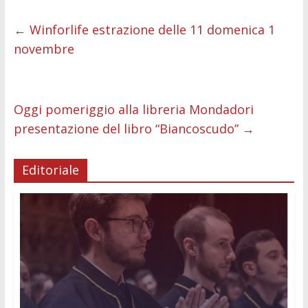
e
itt
ai
at
ss
d
k
n
b
er
l
s
e
di
e
di
←
Winforlife estrazione delle 11 domenica 1
novembre
o
A
n
t
dI
vi
o
p
g
n
di
k
p
er
Oggi pomeriggio alla libreria Mondadori
presentazione del libro “Biancoscudo”
→
Editoriale