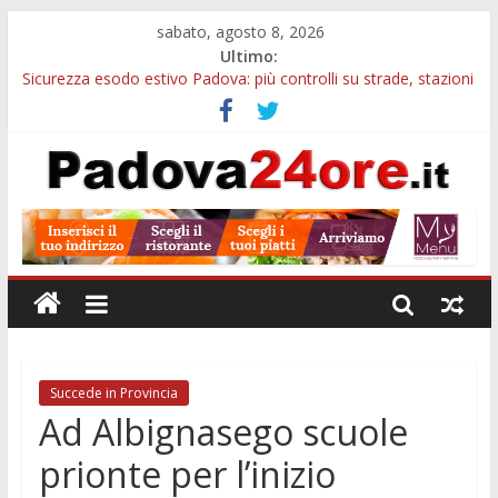
sabato, agosto 8, 2026
Ultimo:
Sicurezza esodo estivo Padova: più controlli su strade, stazioni
e treni
Calici di Stelle Arzergrande: astronomia, musica e sapori al
Casone Azzurro
Notizie di Padova alle ore 10: censimento a Monselice, arresto
antidroga e siccità
Notizie di Padova alle ore 23: maltrattamenti, arresto a
Limena e progetto Cool Shop
Bando sicurezza urbana Veneto: 650mila euro per Comuni e
Polizie locali
Succede in Provincia
Ad Albignasego scuole
prionte per l’inizio