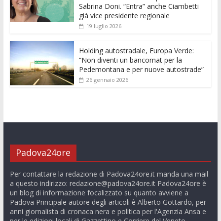
Sabrina Doni. “Entra” anche Ciambetti
già vice presidente regionale
19 luglio 2026
Holding autostradale, Europa Verde:
“Non diventi un bancomat per la
Pedemontana e per nuove autostrade”
26 gennaio 2026
Padova24ore
Per contattare la redazione di Padova24ore.it manda una mail
a questo indirizzo:
redazione@padova24ore.it
Padova24ore è
un blog di informazione focalizzato su quanto avviene a
Padova Principale autore degli articoli è Alberto Gottardo, per
anni giornalista di cronaca nera e politica per l'Agenzia Ansa e
per le edizioni locali di Gazzettino e Corriere del Veneto