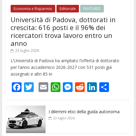
Economia e Risparmio
Editoriale
FEATURED
Università di Padova, dottorati in
crescita: 616 posti e il 96% dei
ricercatori trova lavoro entro un
anno
23 luglio 2026
L’Università di Padova ha ampliato l’offerta di dottorato
per l’anno accademico 2026-2027 con 531 posti già
assegnati e altri 85 in
F
T
E
W
M
R
Li
C
ac
w
m
h
e
e
n
o
e
itt
ai
at
ss
d
k
n
I dilemmi etici della guida autonoma
b
er
l
s
e
di
e
di
23 luglio 2026
o
A
n
t
dI
vi
o
p
g
n
di