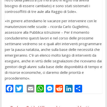
retro della palestra (ce n’era uno in legno ma aveva
bisogno di essere cambiato) e sono stati sistemati i
controsoffitti di tre aule alla Raggio di Sole».
«In genere attendiamo le vacanze per intervenire con le
manutenzioni nelle scuole – ricorda Carlo Guglielmo,
assessore alla Pubblica istruzione – Per il momento
concluderemo questi lavori e nel corso delle prossime
settimane vedremo se e quali altri interventi programmare
per la pausa natalizia, anche sulla base delle necessità che
emergeranno. C’è un elenco molto lungo di interventi da
eseguire, anche in virtù delle segnalazioni che riceviamo dai
genitori degli alunni: sulla base delle disponibilità di tempo e
di risorse economiche, ci daremo delle priorità e
procederemo».
F
T
E
W
M
R
Li
C
ac
w
m
h
e
e
n
o
e
itt
ai
at
ss
d
k
n