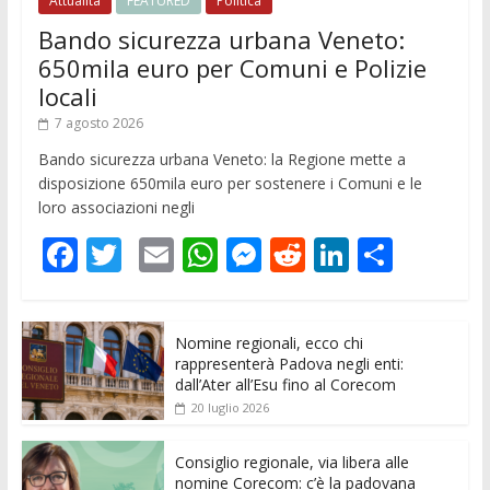
Attualità
FEATURED
Politica
Bando sicurezza urbana Veneto:
650mila euro per Comuni e Polizie
locali
7 agosto 2026
Bando sicurezza urbana Veneto: la Regione mette a
disposizione 650mila euro per sostenere i Comuni e le
loro associazioni negli
F
T
E
W
M
R
Li
C
ac
w
m
h
e
e
n
o
e
itt
ai
at
ss
d
k
n
Nomine regionali, ecco chi
b
er
l
s
e
di
e
di
rappresenterà Padova negli enti:
o
A
n
t
dI
vi
dall’Ater all’Esu fino al Corecom
20 luglio 2026
o
p
g
n
di
k
p
er
Consiglio regionale, via libera alle
nomine Corecom: c’è la padovana