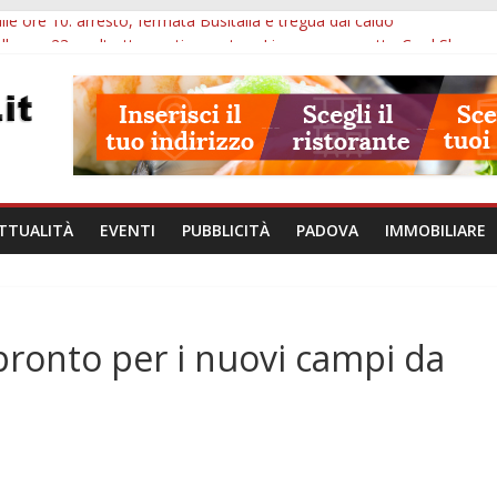
lle ore 10: arresto, fermata Busitalia e tregua dal caldo
alle ore 23: maltrattamenti, arresto a Limena e progetto Cool Shop
bana Veneto: 650mila euro per Comuni e Polizie locali
ivo Padova: più controlli su strade, stazioni e treni
bblico Veneto: 200 euro per l’abbonamento annuale
TTUALITÀ
EVENTI
PUBBLICITÀ
PADOVA
IMMOBILIARE
pronto per i nuovi campi da