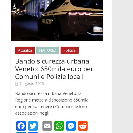
Attualità
FEATURED
Politica
Bando sicurezza urbana
Veneto: 650mila euro per
Comuni e Polizie locali
7 agosto 2026
Bando sicurezza urbana Veneto: la
Regione mette a disposizione 650mila
euro per sostenere i Comuni e le loro
associazioni negli
F
T
E
W
M
R