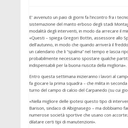
E’ avvenuto un paio di giorni fa l’incontro fra i tecni
sistemazione del manto erboso degli stadi Montagn
modalità degli interventi, in modo da arrecare il min
«Questi – spiega Gregori Bottin, assessore allo Spor
dell’autunno, in modo che quando arriverà il freddo 
un calendario che li “spalma” nel tempo e lascia ri
probabilmente necessario spostare qualche partit
indispensabili per la buona riuscita della miglioria».
Entro questa settimana inizieranno i lavori al camp
fa giocare la prima squadra – che milita in seconda 
turno del campo di calcio del Carpanedo (su cui gio
«Nella migliore delle ipotesi questo tipo di inte
Barison, sindaco di Albignasego – ma dobbiamo fare i
numerose società sportive che usano con accortezz
dilatare certi tipi di manutenzioni».