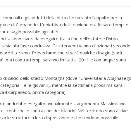
ci comunali e gli addetti della ditta che ha vinto l’appalto per la
a e di Carpanedo. L’obiettivo della riunione era fissare tempi e
or disagio possibile agli atleti.
t – sono lavori da eseguire tra la fine dell’estate e l’inizio
si sia alla fase conclusiva. Gli interventi vanno dilazionati secondo
posare il terreno. Prevediamo che ci sarà qualche disagio (sarà
a), ma i contrattempi saranno limitati al 2011 e comunque sono
o di calcio dello stadio Montagna (dove l’Universitaria Albignaseg
categoria – e le giovanili), mentre la settimana prossima sarà il
ca il Carpanedo, prima categoria).
rvento andrebbe eseguito annualmente – argomenta Massimiliano
 conti con le contrazioni del bilancio. Nel territorio sono attive
a le strutture a loro disposizione e che rendono possibile