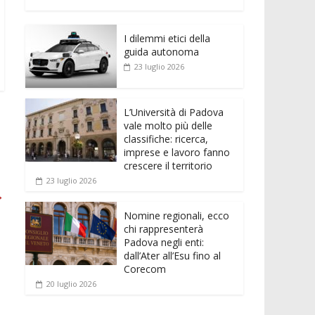
e
itt
ai
at
ss
d
n
o
b
er
l
s
e
di
k
n
o
A
n
t
I dilemmi etici della
e
di
guida autonoma
o
p
g
dI
vi
23 luglio 2026
k
p
er
n
di
L’Università di Padova
vale molto più delle
classifiche: ricerca,
imprese e lavoro fanno
crescere il territorio
23 luglio 2026
→
Nomine regionali, ecco
chi rappresenterà
Padova negli enti:
dall’Ater all’Esu fino al
Corecom
20 luglio 2026