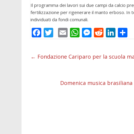
Il programma dei lavori sui due campi da calcio prev
fertilizzazione per rigenerare il manto erboso. In 
individuati da fondi comunali.
F
T
E
W
M
R
Li
C
ac
w
m
h
e
e
n
o
e
itt
ai
at
ss
d
k
n
←
Fondazione Cariparo per la scuola m
b
er
l
s
e
di
e
d
o
A
n
t
dI
v
o
p
g
n
d
Domenica musica brasiliana a
k
p
er