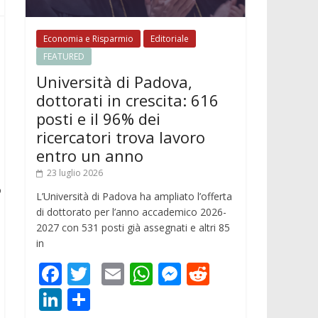
Economia e Risparmio
Editoriale
FEATURED
Università di Padova,
dottorati in crescita: 616
posti e il 96% dei
ricercatori trova lavoro
entro un anno
23 luglio 2026
o
L’Università di Padova ha ampliato l’offerta
di dottorato per l’anno accademico 2026-
2027 con 531 posti già assegnati e altri 85
in
F
T
E
W
M
R
ac
w
m
h
e
e
Li
C