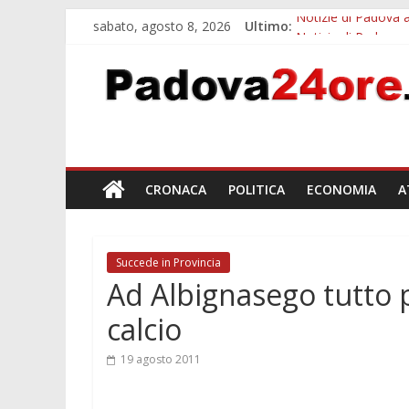
sabato, agosto 8, 2026
Ultimo:
Notizie di Padova a
Notizie di Padova 
Bando sicurezza ur
Sicurezza esodo est
Bonus trasporto pu
CRONACA
POLITICA
ECONOMIA
A
Succede in Provincia
Ad Albignasego tutto 
calcio
19 agosto 2011