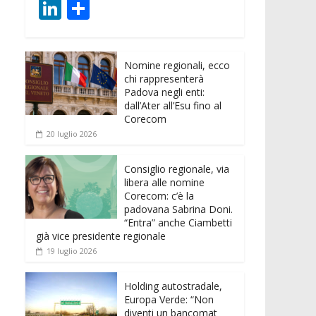
ac
w
m
h
e
e
Li
C
e
itt
ai
at
ss
d
n
o
b
er
l
s
e
di
k
n
o
A
n
t
Nomine regionali, ecco
e
di
chi rappresenterà
o
p
g
dI
vi
Padova negli enti:
dall’Ater all’Esu fino al
k
p
er
n
di
Corecom
20 luglio 2026
Consiglio regionale, via
libera alle nomine
Corecom: c’è la
padovana Sabrina Doni.
“Entra” anche Ciambetti
già vice presidente regionale
19 luglio 2026
Holding autostradale,
Europa Verde: “Non
diventi un bancomat