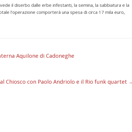
ede il diserbo dalle erbe infestanti, la semina, la sabbiatura e la
totale l’operazione comporterà una spesa di circa 17 mila euro,
aterna Aquilone di Cadoneghe
i
i
i
l Chiosco con Paolo Andriolo e il Rio funk quartet