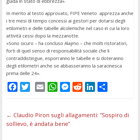
guida in stato di ebbrezza».
In merito al testo approvato, FIPE Veneto apprezza anche
i tre mesi di tempo concessi ai gestori per dotarsi degli
etilometri e delle tabelle alcolemiche nel caso in cui la loro
attività cessi dopo la mezzanotte.
«Sono sicuro – ha concluso Alajmo – che molti ristoratori,
forti di quel senso di responsabilità sociale che li
contraddistingue, esporranno le tabelle e si doteranno
degli etilometri anche se abbasseranno la saracinesca
prima delle 24».
F
T
E
W
M
R
Li
C
ac
w
m
h
e
e
n
o
e
itt
ai
at
ss
d
k
n
b
er
l
s
e
di
e
di
←
Claudio Piron sugli allagamenti: “Sospiro di
sollievo, è andata bene”
o
A
n
t
dI
vi
o
p
g
n
di