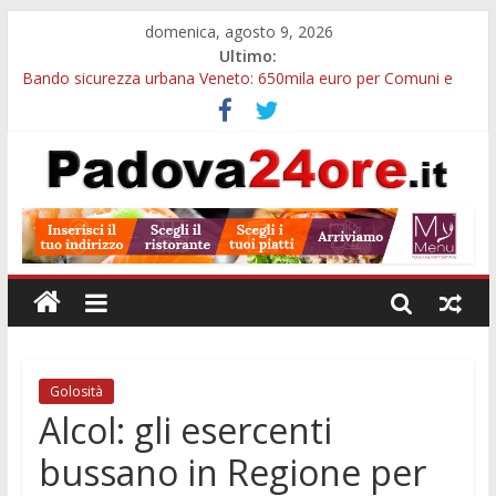
domenica, agosto 9, 2026
Ultimo:
Bando sicurezza urbana Veneto: 650mila euro per Comuni e
Polizie locali
Restauro 2026, chiuse le domande: 2,5 milioni per formare
nuove competenze in Veneto
Calici di Stelle Arzergrande: astronomia, musica e sapori al
Casone Azzurro
Notizie di Padova alle ore 10: censimento a Monselice, arresto
antidroga e siccità
Notizie di Padova alle ore 23: maltrattamenti, arresto a
Limena e progetto Cool Shop
Golosità
Alcol: gli esercenti
bussano in Regione per