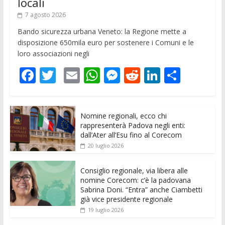
locali
7 agosto 2026
Bando sicurezza urbana Veneto: la Regione mette a
disposizione 650mila euro per sostenere i Comuni e le
loro associazioni negli
F
T
E
W
M
R
Li
C
ac
w
m
h
e
e
n
o
e
itt
ai
at
ss
d
k
n
Nomine regionali, ecco chi
b
er
l
s
e
di
e
di
rappresenterà Padova negli enti:
o
A
n
t
dI
vi
dall’Ater all’Esu fino al Corecom
20 luglio 2026
o
p
g
n
di
k
p
er
Consiglio regionale, via libera alle
nomine Corecom: c’è la padovana
Sabrina Doni. “Entra” anche Ciambetti
già vice presidente regionale
19 luglio 2026