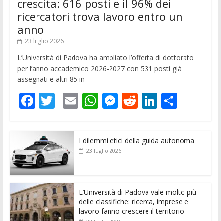
crescita: 616 posti e il 96% dei
ricercatori trova lavoro entro un
anno
23 luglio 2026
L’Università di Padova ha ampliato l’offerta di dottorato
per l’anno accademico 2026-2027 con 531 posti già
assegnati e altri 85 in
F
T
E
W
M
R
Li
C
ac
w
m
h
e
e
n
o
e
itt
ai
at
ss
d
k
n
I dilemmi etici della guida autonoma
b
er
l
s
e
di
e
di
23 luglio 2026
o
A
n
t
dI
vi
o
p
g
n
di
k
p
er
L’Università di Padova vale molto più
delle classifiche: ricerca, imprese e
lavoro fanno crescere il territorio