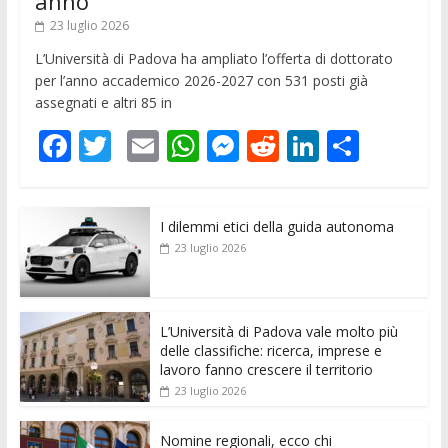
anno
23 luglio 2026
L’Università di Padova ha ampliato l’offerta di dottorato
per l’anno accademico 2026-2027 con 531 posti già
assegnati e altri 85 in
F
T
E
W
M
R
Li
C
ac
w
m
h
e
e
n
o
e
itt
ai
at
ss
d
k
n
I dilemmi etici della guida autonoma
b
er
l
s
e
di
e
di
23 luglio 2026
o
A
n
t
dI
vi
o
p
g
n
di
k
p
er
L’Università di Padova vale molto più
delle classifiche: ricerca, imprese e
lavoro fanno crescere il territorio
23 luglio 2026
Nomine regionali, ecco chi