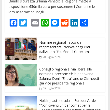
Bando sicurezza urbana Veneto: la Regione mette a
disposizione 650mila euro per sostenere i Comuni e le
loro associazioni negli
F
T
E
W
M
R
Li
C
ac
w
m
h
e
e
n
o
e
itt
ai
at
ss
d
k
n
Nomine regionali, ecco chi
b
er
l
s
e
di
e
di
rappresenterà Padova negli enti:
o
A
n
t
dI
vi
dall’Ater all’Esu fino al Corecom
20 luglio 2026
o
p
g
n
di
k
p
er
Consiglio regionale, via libera alle
nomine Corecom: c’è la padovana
Sabrina Doni. “Entra” anche Ciambetti
già vice presidente regionale
19 luglio 2026
Holding autostradale, Europa Verde:
“Non diventi un bancomat per la
Pedemontana e per nuove autostrade”