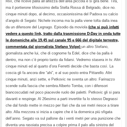
Rivi, che riceve palla all’altezza dell’area piccola e si gira bene. Tira,
ma il portierone tifosissimo della Stella Rossa di Belgrado, dice no.
cinque minuti dopo, al decimo, occasionissima del Padova su calcio
d’angolo di Segato: Nichele incorna ma la palla viene tolta dalla inea
da un difensore del Legnago. Episodio da moviola
(che si può infatti
vedere a questo link, tratto dalla trasmissione D-Day in onda tutte
le domeniche alle 19.45 sul canale 95 e 666 del digitale terrestre,
commentata dal giornalista Stefano Volpe)
un altro Stefano,
giornalista anche lui, che di cognome fa Edel, dice che òa palla è
dentro, ma non c’è proprio tanto da fidarsi. Vedremo stasera in tv. Altri
cinque minuti ed al quarto d’ora Ferretti decide che basta così. La
coscia gli fa ancora dire “ahi”, e al suo posto entra Pittarello. Altri
cinque minuti, anzi sette, e Petkovic ne sventa un altro: Farinazzo
scende sulla fascia che sembra Alberto Tomba, con i difensori
biancoscudati nel poco piacevole ruolo dei paletti. Petkovic gli si para
davanti e respinge. Al 26esimo a parti invertite fa lo stesso Degrassi
che dal fondo mette in mezzo per Ilari che da sei metri riesce a tirare
alto. Alla mezzora si inizia a capire che è la domenica più sfigata
dell’anno. Segato va sul pallone da i venti metri per una punizione che
diventa una rasoiata precisa a colpire prima il palo alla sinistra del