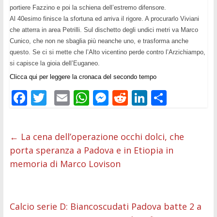
portiere Fazzino e poi la schiena dell’estremo difensore.
Al 40esimo finisce la sfortuna ed arriva il rigore. A procurarlo Viviani
che atterra in area Petrilli. Sul dischetto degli undici metri va Marco
Cunico, che non ne sbaglia più neanche uno, e trasforma anche
questo. Se ci si mette che l’Alto vicentino perde contro l’Arzichiampo,
si capisce la gioia dell’Euganeo.
Clicca qui per leggere la cronaca del secondo tempo
F
T
E
W
M
R
Li
C
ac
w
m
h
e
e
n
o
e
itt
ai
at
ss
d
k
n
←
La cena dell’operazione occhi dolci, che
b
er
l
s
e
di
e
di
porta speranza a Padova e in Etiopia in
o
A
n
t
dI
vi
memoria di Marco Lovison
o
p
g
n
di
k
p
er
Calcio serie D: Biancoscudati Padova batte 2 a