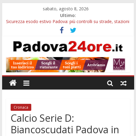
sabato, agosto 8, 2026
Ultimo:
Sicurezza esodo estivo Padova: più controlli su strade, stazioni
e treni
Calici di Stelle Arzergrande: astronomia, musica e sapori al
Casone Azzurro
Notizie di Padova alle ore 10: censimento a Monselice, arresto
antidroga e siccità
Notizie di Padova alle ore 23: maltrattamenti, arresto a
Limena e progetto Cool Shop
Bando sicurezza urbana Veneto: 650mila euro per Comuni e
Polizie locali
Cronaca
Calcio Serie D:
Biancoscudati Padova in