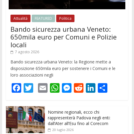
Attualità
FEATURED
Politica
Bando sicurezza urbana Veneto:
650mila euro per Comuni e Polizie
locali
7 agosto 2026
Bando sicurezza urbana Veneto: la Regione mette a
disposizione 650mila euro per sostenere i Comuni e le
loro associazioni negli
F
T
E
W
M
R
Li
C
ac
w
m
h
e
e
n
o
e
itt
ai
at
ss
d
k
n
Nomine regionali, ecco chi
b
er
l
s
e
di
e
di
rappresenterà Padova negli enti:
o
A
n
t
dI
vi
dall’Ater all’Esu fino al Corecom
20 luglio 2026