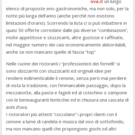
ova.it
un lungo
elenco di proposte eno-gastronomiche, ma non solo, per la
notte più lunga dell’anno (anche perché non esistono
limitazioni d’orario). Scorrendo la lista ci si può imbattere in
quasi 50 offerte corredate dalle più diverse “combinazioni”,
molte appetitose e stuzzicanti, altre gustose e raffinate,
nel maggior numero dei casi economicamente abbordabili,
anche se non mancano quelle di fascia “top”.
Nelle cucine dei ristoranti i “professionisti dei fornelli” si
sono sbizzarriti con stuzzicanti ed originali idee per
rendere indimenticabile il cenone, senza però mai perdere
di vista la tradizione, con l’immancabile passaggio, dopo la
mezzanotte, alla pasta e fagioli ed al cotechino o zampone
con le beneauguranti lenticchie ed in chiusura una cascata di
acini d’uva.
I ristoratori più attenti “coccolano” i propri clienti con il
cenone a lume di candela e musica dal vivo di sottofondo,
ma non mancano quelli che propongono giochi od altri