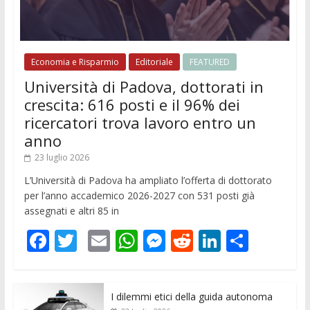
Economia e Risparmio
Editoriale
FEATURED
Università di Padova, dottorati in
crescita: 616 posti e il 96% dei
ricercatori trova lavoro entro un
anno
23 luglio 2026
L’Università di Padova ha ampliato l’offerta di dottorato
per l’anno accademico 2026-2027 con 531 posti già
assegnati e altri 85 in
F
T
E
W
M
R
Li
C
ac
w
m
h
e
e
n
o
e
itt
ai
at
ss
d
k
n
I dilemmi etici della guida autonoma
b
er
l
s
e
di
e
di