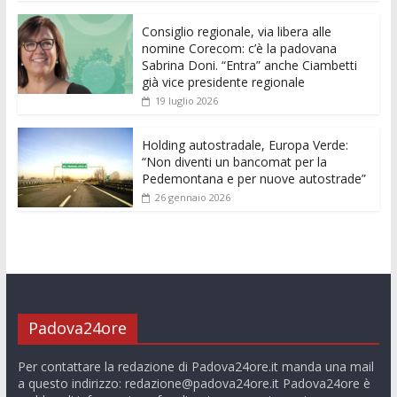
o
p
g
n
di
k
p
er
Consiglio regionale, via libera alle
nomine Corecom: c’è la padovana
Sabrina Doni. “Entra” anche Ciambetti
già vice presidente regionale
19 luglio 2026
Holding autostradale, Europa Verde:
“Non diventi un bancomat per la
Pedemontana e per nuove autostrade”
26 gennaio 2026
Padova24ore
Per contattare la redazione di Padova24ore.it manda una mail
a questo indirizzo:
redazione@padova24ore.it
Padova24ore è