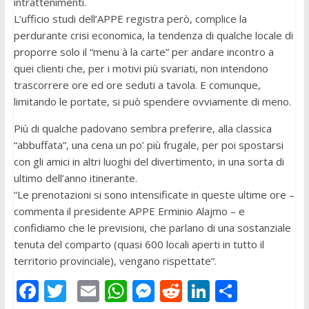
intrattenimenti.
L’ufficio studi dell’APPE registra però, complice la
perdurante crisi economica, la tendenza di qualche locale di
proporre solo il “menu à la carte” per andare incontro a
quei clienti che, per i motivi più svariati, non intendono
trascorrere ore ed ore seduti a tavola. E comunque,
limitando le portate, si può spendere ovviamente di meno.
Più di qualche padovano sembra preferire, alla classica
“abbuffata”, una cena un po’ più frugale, per poi spostarsi
con gli amici in altri luoghi del divertimento, in una sorta di
ultimo dell’anno itinerante.
“Le prenotazioni si sono intensificate in queste ultime ore –
commenta il presidente APPE Erminio Alajmo – e
confidiamo che le previsioni, che parlano di una sostanziale
tenuta del comparto (quasi 600 locali aperti in tutto il
territorio provinciale), vengano rispettate”.
F
T
E
W
M
R
Li
C