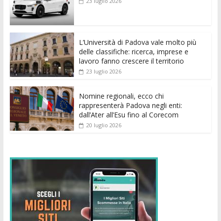
23 luglio 2026
o
A
n
t
dI
vi
o
p
g
n
di
k
p
er
L’Università di Padova vale molto più
delle classifiche: ricerca, imprese e
lavoro fanno crescere il territorio
23 luglio 2026
Nomine regionali, ecco chi
rappresenterà Padova negli enti:
dall’Ater all’Esu fino al Corecom
20 luglio 2026