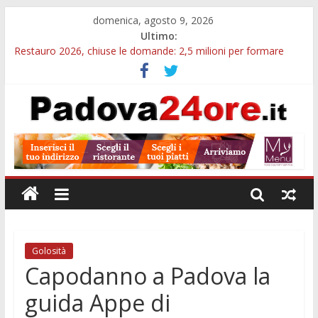
domenica, agosto 9, 2026
Ultimo:
Restauro 2026, chiuse le domande: 2,5 milioni per formare
nuove competenze in Veneto
Cinema Arena Romana, stasera la commedia di Antonio
Albanese sotto le stelle a Padova
Campo San Martino, il Museo della civiltà contadina apre gratis
durante la sagra
Notizie di Padova alle ore 10: Notte del Volo sold out, Tribano
e festa oggi a Teolo
Teatro per famiglie a Loreggia, la Bella Addormentata arriva
sul palco domenica sera
Golosità
Capodanno a Padova la
guida Appe di