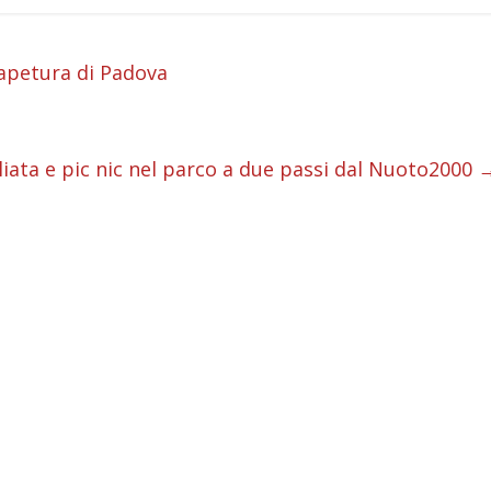
i
 apetura di Padova
i
i
iata e pic nic nel parco a due passi dal Nuoto2000