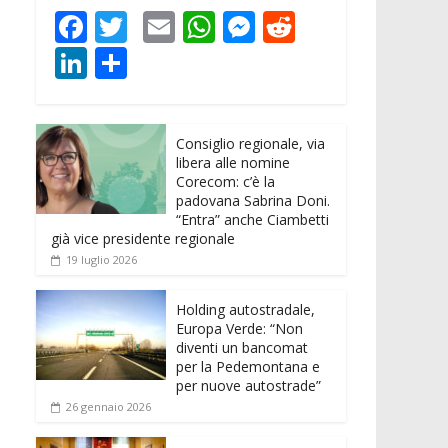
F
T
E
W
M
R
ac
w
m
h
e
e
Li
C
e
itt
ai
at
ss
d
n
o
b
er
l
s
e
di
k
n
o
A
n
t
Consiglio regionale, via
e
di
libera alle nomine
o
p
g
dI
vi
Corecom: c’è la
padovana Sabrina Doni.
k
p
er
n
di
“Entra” anche Ciambetti
già vice presidente regionale
19 luglio 2026
Holding autostradale,
Europa Verde: “Non
diventi un bancomat
per la Pedemontana e
per nuove autostrade”
26 gennaio 2026