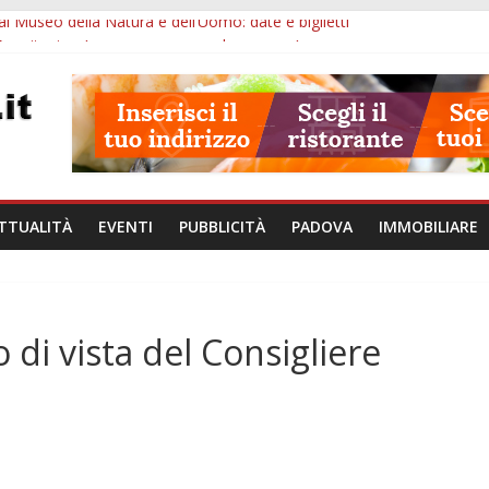
l Museo della Natura e dell’Uomo: date e biglietti
Eremitani: un’ora per osservare davvero un’opera
va: visite ed escursioni fino a settembre
à di Padova: 5 funzionari, domande entro il 7 agosto
val 2026: 49 opere e 18 anteprime nei Colli Euganei
TTUALITÀ
EVENTI
PUBBLICITÀ
PADOVA
IMMOBILIARE
o di vista del Consigliere