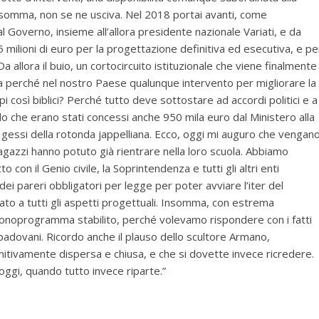
 Insomma, non se ne usciva. Nel 2018 portai avanti, come
i al Governo, insieme all’allora presidente nazionale Variati, e da
,5 milioni di euro per la progettazione definitiva ed esecutiva, e pe
a allora il buio, un cortocircuito istituzionale che viene finalmente
Ma perché nel nostro Paese qualunque intervento per migliorare la
i così biblici? Perché tutto deve sottostare ad accordi politici e a
rdo che erano stati concessi anche 950 mila euro dal Ministero alla
i gessi della rotonda jappelliana. Ecco, oggi mi auguro che vengan
gazzi hanno potuto già rientrare nella loro scuola. Abbiamo
con il Genio civile, la Soprintendenza e tutti gli altri enti
ei pareri obbligatori per legge per poter avviare l’iter del
ato a tutti gli aspetti progettuali. Insomma, con estrema
ronoprogramma stabilito, perché volevamo rispondere con i fatti
 padovani. Ricordo anche il plauso dello scultore Armano,
itivamente dispersa e chiusa, e che si dovette invece ricredere.
 oggi, quando tutto invece riparte.”