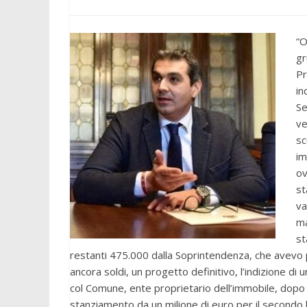
“O
gr
Pr
in
Se
ve
sc
im
ov
st
va
ma
st
restanti 475.000 dalla Soprintendenza, che avev
ancora soldi, un progetto definitivo, l’indizione d
col Comune, ente proprietario dell’immobile, dopo 
stanziamento da un milione di euro per il secondo l