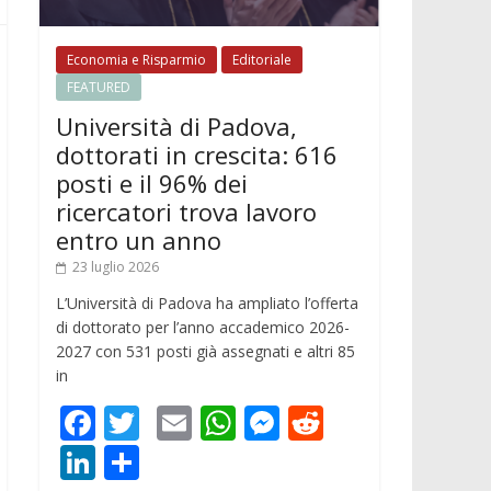
Economia e Risparmio
Editoriale
FEATURED
Università di Padova,
dottorati in crescita: 616
posti e il 96% dei
ricercatori trova lavoro
entro un anno
23 luglio 2026
L’Università di Padova ha ampliato l’offerta
di dottorato per l’anno accademico 2026-
2027 con 531 posti già assegnati e altri 85
in
F
T
E
W
M
R
ac
w
m
h
e
e
Li
C