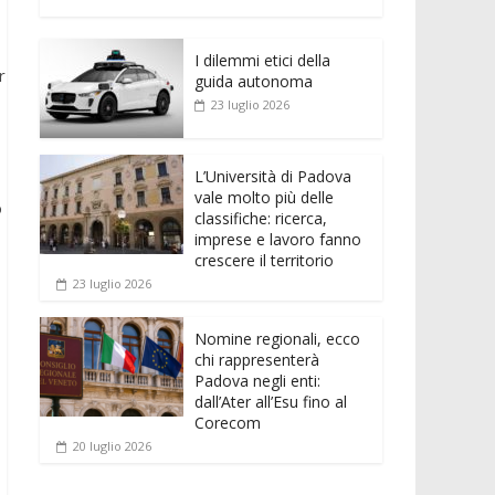
e
itt
ai
at
ss
d
n
o
b
er
l
s
e
di
k
n
o
A
n
t
I dilemmi etici della
e
di
r
guida autonoma
o
p
g
dI
vi
23 luglio 2026
k
p
er
n
di
L’Università di Padova
vale molto più delle
o
classifiche: ricerca,
imprese e lavoro fanno
crescere il territorio
23 luglio 2026
Nomine regionali, ecco
chi rappresenterà
Padova negli enti:
dall’Ater all’Esu fino al
Corecom
20 luglio 2026