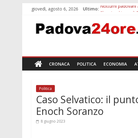
giovedì, agosto 6, 2026
Ultimo:
Notturni padovani a
Slow Looking agli 
Orto Botanico Pado
Concorso Universit
Euganea Film Festi
CRONACA
POLITICA
ECONOMIA
A
Politica
Caso Selvatico: il punt
Enoch Soranzo
8 giugno 2023