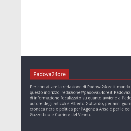
Padova24ore
Per contattare la redazione di Padova24ore.it manda
questo indirizzo:
redazione@padova24ore.it
Padova24
di informazione focalizzato su quanto avviene a Pado
autore degli articoli è Alberto Gottardo, per anni giorn
cronaca nera e politica per l'Agenzia Ansa e per le ediz
Gazzettino e Corriere del Veneto