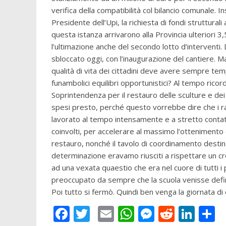
verifica della compatibilità col bilancio comunale.
Presidente dell’Upi, la richiesta di fondi struttural
questa istanza arrivarono alla Provincia ulteriori 3
l’ultimazione anche del secondo lotto d’interventi. D
sbloccato oggi, con l’inaugurazione del cantiere. 
qualità di vita dei cittadini deve avere sempre temp
funambolici equilibri opportunistici? Al tempo rico
Soprintendenza per il restauro delle sculture e de
spesi presto, perché questo vorrebbe dire che i ra
lavorato al tempo intensamente e a stretto contatto 
coinvolti, per accelerare al massimo l’ottenimento d
restauro, nonché il tavolo di coordinamento destin
determinazione eravamo riusciti a rispettare un c
ad una vexata quaestio che era nel cuore di tutti i
preoccupato da sempre che la scuola venisse defin
Poi tutto si fermò. Quindi ben venga la giornata di
F
T
E
W
M
R
Li
C