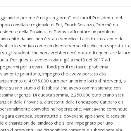
ggi anche per me è un gran giorno”, dichiara il Presidente del
uppo consiliare regionale di FdI, Enoch Soranzo, “perché da
esidente della Provincia di Padova affrontare un problema
cancrenito da anni non è stato semplice. La ristrutturazione del
lvatico lo sentivo come un dovere verso cittadini, ma soprattutto
rso gli studenti che non avrebbero più potuto frequentare la loro
uola. Per questo, avevo iniziato già a metà del 2017 ad
pegnarmi per trovare i fondi per il restauro, problema
viamente prioritario, impegno che aveva portato allo
anziamento di 4.975.000 euro per un primo lotto d’interventi, a
lere su uno studio di fattibilità che avevo commissionato con
ssima urgenza. Di questa somma, 2.250.000 euro erano stati
anziati dalla Provincia, altrettanti dalla Fondazione Cariparo e i
o personalmente coinvolto nell’operazione. Mancavano comunque
i una gara europea, soprattutto si dovevano appianare le tensioni
le dichiarazioni del sindaco che si era impegnato per uno
otto d’interventi, una disponibilità comunque subordinata alla