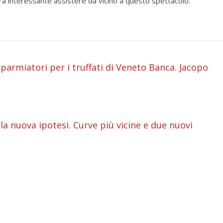
rà interessante assistere da vicino a questo spettacolo.
i
sparmiatori per i truffati di Veneto Banca. Jacopo
i
i
a nuova ipotesi. Curve più vicine e due nuovi