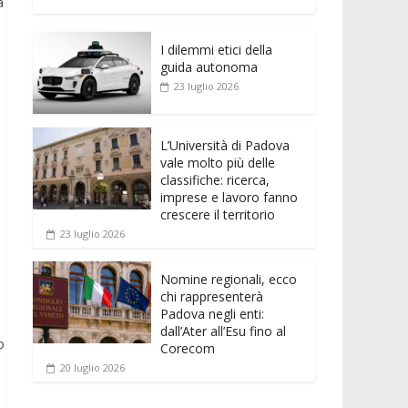
e
itt
ai
at
ss
d
n
o
a
b
er
l
s
e
di
k
n
o
A
n
t
I dilemmi etici della
e
di
guida autonoma
o
p
g
dI
vi
23 luglio 2026
k
p
er
n
di
L’Università di Padova
vale molto più delle
classifiche: ricerca,
imprese e lavoro fanno
crescere il territorio
23 luglio 2026
Nomine regionali, ecco
chi rappresenterà
e
Padova negli enti:
dall’Ater all’Esu fino al
o
Corecom
20 luglio 2026