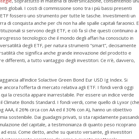
ategie
, soprattutto in materia di diversificazione, consentendo un
enti globali. I costi di commissione sono tra i più bassi presenti
li ETF fossero uno strumento per tutte le tasche. Investimenti un
ra di conquista anche per chi non ha alle spalle capitali faraonici. E
tituzionali si servono degli ETF, e ciò fa sì che questi continuino a
rogresso tecnologico che il mondo degli affari ha conosciuto in
a versatilità degli ETF, per natura strumenti “smart”, decisamente
ersatilità che significa anche grande innovazione del prodotto e
e differenti, a tutto vantaggio degli investitori. Ce n’è, davvero,
i aggancia all’indice Solactive Green Bond Eur USD Ig Index. Si
 ancora l’offerta di mercato relativa agli ETF. I fondi verdi oggi
qui la crescita appare inarrestabile. Per essere un indice verde
il Climate Bonds Standard. I fondi verdi, come quello di Lyxor (ch
ng AAA, il 26% circa con AA ed il 30% con A), hanno un obiettivo
mia sostenibile. Dai guadagni privati, si sta rapidamente passand
mulazione del capitale, a testimonianza di quanto peso ricoprano
o ad essi. Come detto, anche su questo versante, gli investitori