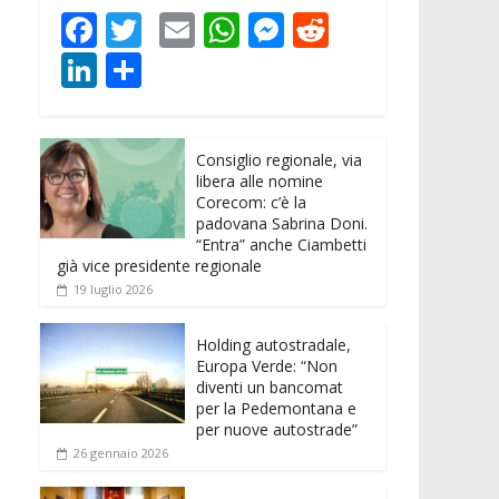
F
T
E
W
M
R
ac
w
m
h
e
e
Li
C
e
itt
ai
at
ss
d
n
o
b
er
l
s
e
di
k
n
o
A
n
t
Consiglio regionale, via
e
di
libera alle nomine
o
p
g
dI
vi
Corecom: c’è la
padovana Sabrina Doni.
k
p
er
n
di
“Entra” anche Ciambetti
già vice presidente regionale
19 luglio 2026
Holding autostradale,
Europa Verde: “Non
diventi un bancomat
per la Pedemontana e
per nuove autostrade”
26 gennaio 2026