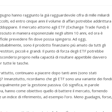
giugno hanno raggiunto la già ragguardevole cifra di mille miliardi
ccolti
, ed entro cinque anni il volume di affari potrebbe addirittura
ddoppiare. Il mercato attorno agli ETF (Exchange Trade Fund) è
esciuto in maniera esponenziale negli ultimi 10 anni, ed ora è
fficile prevedere fin dove possa spingersi. Ad oggi,
obabilmente, sono il prodotto finanziario più amato da tutti gli
vestitori, piccoli e grandi. Il punto di forza degli ETF potrebbe
scondersi proprio nella capacità di risultare appetibile davvero
r tutte le tasche.
attutto, continuano a piacere dopo tanti anni (sono stati
‘80)? Innanzitutto, ricordiamo che gli ETF sono una variante dei fondi
cipalmente per la gestione passiva. Ciò significa, in parole
va, hanno come obiettivo quello di battere il mercato, fornendo
are un indice di riferimento, ad esempio l’oro. Meno guadagni, forse