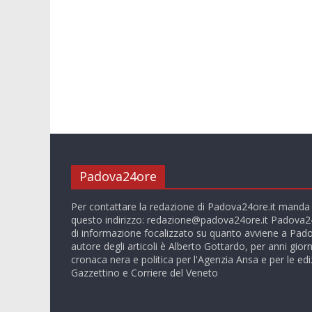
Padova24ore
Per contattare la redazione di Padova24ore.it manda
questo indirizzo:
redazione@padova24ore.it
Padova24
di informazione focalizzato su quanto avviene a Pado
autore degli articoli è Alberto Gottardo, per anni giorn
cronaca nera e politica per l'Agenzia Ansa e per le ediz
Gazzettino e Corriere del Veneto