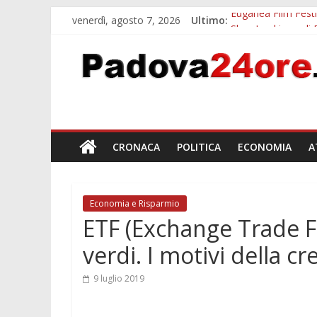
venerdì, agosto 7, 2026
Ultimo:
Euganea Film Festi
Slow Looking agli 
Notizie di Padova a
Orto Botanico Pado
Concorso Universit
CRONACA
POLITICA
ECONOMIA
A
Economia e Risparmio
ETF (Exchange Trade 
verdi. I motivi della cr
9 luglio 2019