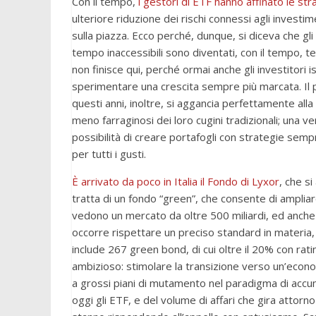
Con il tempo,
i gestori di ETF hanno affinato le str
ulteriore riduzione dei rischi connessi agli investim
sulla piazza. Ecco perché, dunque, si diceva che g
tempo inaccessibili sono diventati, con il tempo, ter
non finisce qui, perché ormai anche gli investitori is
sperimentare una crescita sempre più marcata. Il p
questi anni, inoltre, si aggancia perfettamente all
meno farraginosi dei loro cugini tradizionali; una v
possibilità di creare portafogli con strategie sempr
per tutti i gusti.
È arrivato da poco in Italia il Fondo di Lyxor
, che s
tratta di un fondo “green”, che consente di ampliare
vedono un mercato da oltre 500 miliardi, ed anche 
occorre rispettare un preciso standard in materia, 
include 267 green bond, di cui oltre il 20% con rati
ambizioso: stimolare la transizione verso un’econo
a grossi piani di mutamento nel paradigma di accu
oggi gli ETF, e del volume di affari che gira attorn