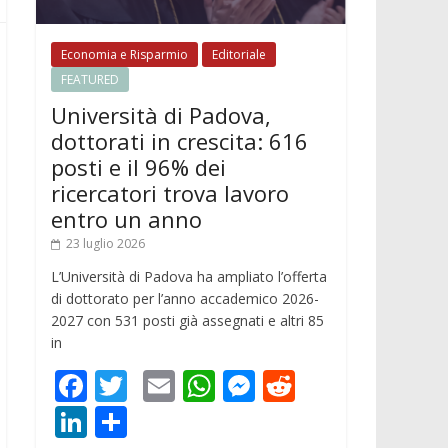
Economia e Risparmio
Editoriale
FEATURED
Università di Padova,
dottorati in crescita: 616
posti e il 96% dei
ricercatori trova lavoro
entro un anno
23 luglio 2026
L’Università di Padova ha ampliato l’offerta
di dottorato per l’anno accademico 2026-
2027 con 531 posti già assegnati e altri 85
in
F
T
E
W
M
R
,
ac
w
m
h
e
e
Li
C