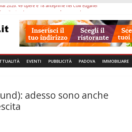
val 2026: 49 opere e 18 anteprime nei Colli Euganei
Eremitani: un’ora per osservare davvero un’opera
lle ore 21: lavoratore morto, credito sul gasolio e IA nei Comuni
va: visite ed escursioni fino a settembre
à di Padova: 5 funzionari, domande entro il 7 agosto
TTUALITÀ
EVENTI
PUBBLICITÀ
PADOVA
IMMOBILIARE
Fund): adesso sono anche
escita