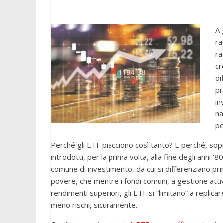
A 
ra
ra
cr
di
pr
in
na
pe
Perché gli ETF piacciono così tanto? E perché, sopr
introdotti, per la prima volta, alla fine degli anni 
comune di investimento, da cui si differenziano prin
povere, che mentre i fondi comuni, a gestione atti
rendimenti superiori, gli ETF si “limitano” a replic
meno rischi, sicuramente.