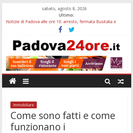
sabato, agosto 8, 2026
Ultimo:
Notizie di Padova alle ore 10: arresto, fermata Busitalia e
tregua dal caldo
Notizie di Padova alle ore 23: maltrattamenti, arresto a
Limena e progetto Cool Shop
Bando sicurezza urbana Veneto: 650mila euro per Comuni e
Polizie locali
Sicurezza esodo estivo Padova: più controlli su strade, stazioni
e treni
Bonus trasporto pubblico Veneto: 200 euro per l’abbonamento
annuale
Immobiliare
Come sono fatti e come
funzionano i