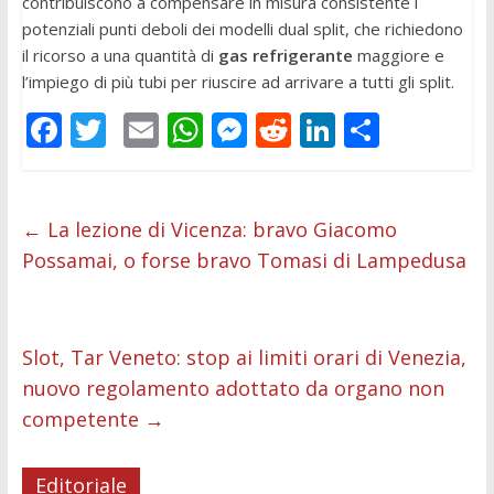
contribuiscono a compensare in misura consistente i
potenziali punti deboli dei modelli dual split, che richiedono
il ricorso a una quantità di
gas refrigerante
maggiore e
l’impiego di più tubi per riuscire ad arrivare a tutti gli split.
F
T
E
W
M
R
Li
C
ac
w
m
h
e
e
n
o
e
itt
ai
at
ss
d
k
n
b
er
l
s
e
di
e
di
←
La lezione di Vicenza: bravo Giacomo
Possamai, o forse bravo Tomasi di Lampedusa
o
A
n
t
dI
vi
o
p
g
n
di
k
p
er
Slot, Tar Veneto: stop ai limiti orari di Venezia,
nuovo regolamento adottato da organo non
competente
→
Editoriale