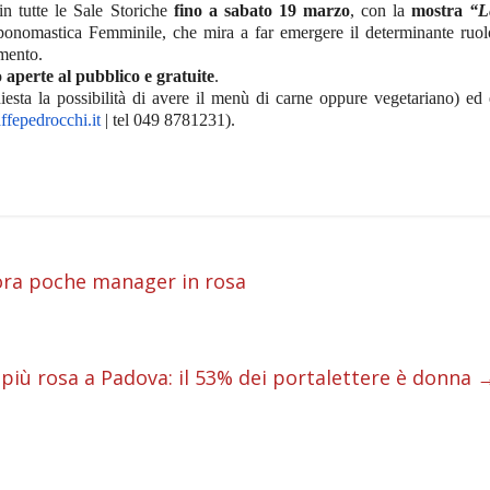
in tutte le Sale Storiche
fino a sabato 19 marzo
, con la
mostra
“L
ponomastica Femminile, che mira a far emergere il determinante ruol
imento.
no
aperte al pubblico e gratuite
.
hiesta la possibilità di avere il menù di carne oppure vegetariano)
ed 
fepedrocchi.it
| tel 049 8781231).
ora poche manager in rosa
i
i
i
più rosa a Padova: il 53% dei portalettere è donna