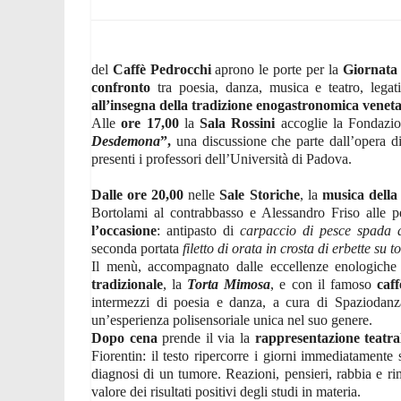
del
Caffè Pedrocchi
aprono le porte per la
Giornata 
confronto
tra poesia, danza, musica e teatro, lega
all’insegna della tradizione enogastronomica
venet
Alle
ore 17,00
la
Sala Rossini
accoglie la Fondazio
Desdemona
”,
una discussione che parte dall’opera di
presenti i professori dell’Università di Padova.
Dalle ore 20,00
nelle
Sale Storiche
, la
musica della
Bortolami al contrabbasso e Alessandro Friso alle 
l’occasione
: antipasto di
carpaccio di pesce spada a
seconda portata
filetto di orata in crosta di erbette su t
Il menù, accompagnato dalle eccellenze enologiche
tradizionale
, la
Torta Mimosa
, e con il famoso
caf
intermezzi di poesia e danza, a cura di Spaziodanz
un’esperienza polisensoriale unica nel suo genere.
Dopo cena
prende il via la
rappresentazione teatra
Fiorentin: il testo ripercorre i giorni immediatamente
diagnosi di un tumore.
Reazioni, pensieri, rabbia e 
valore dei risultati positivi degli studi in materia.