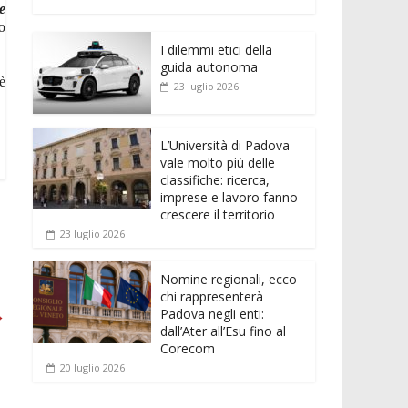
e
itt
ai
at
ss
d
n
o
e
b
er
l
s
e
di
k
n
o
o
A
n
t
I dilemmi etici della
e
di
guida autonoma
o
p
g
dI
vi
è
23 luglio 2026
k
p
er
n
di
L’Università di Padova
vale molto più delle
classifiche: ricerca,
imprese e lavoro fanno
crescere il territorio
23 luglio 2026
Nomine regionali, ecco
chi rappresenterà
→
Padova negli enti:
dall’Ater all’Esu fino al
Corecom
20 luglio 2026