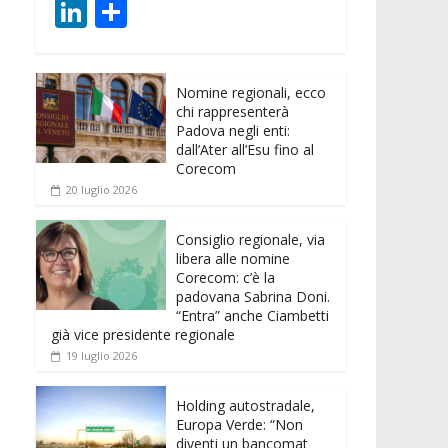
ac
w
m
h
e
e
Li
C
e
itt
ai
at
ss
d
n
o
b
er
l
s
e
di
k
n
o
A
n
t
Nomine regionali, ecco
e
di
chi rappresenterà
o
p
g
dI
vi
Padova negli enti:
dall’Ater all’Esu fino al
k
p
er
n
di
Corecom
20 luglio 2026
Consiglio regionale, via
libera alle nomine
Corecom: c’è la
padovana Sabrina Doni.
“Entra” anche Ciambetti
già vice presidente regionale
19 luglio 2026
Holding autostradale,
Europa Verde: “Non
diventi un bancomat