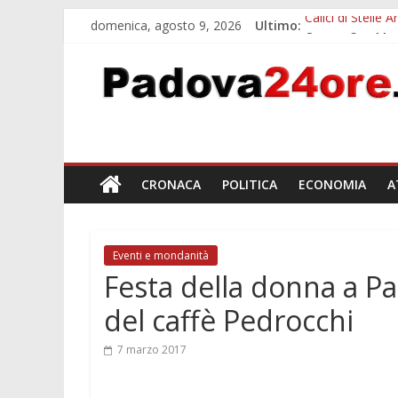
domenica, agosto 9, 2026
Ultimo:
Calici di Stelle
Campo San Martin
Notizie di Padov
Teatro per famig
Restauro 2026, 
CRONACA
POLITICA
ECONOMIA
A
Eventi e mondanità
Festa della donna a P
del caffè Pedrocchi
7 marzo 2017