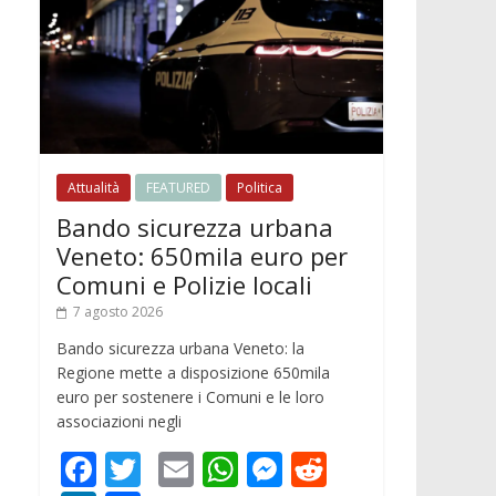
Attualità
FEATURED
Politica
Bando sicurezza urbana
Veneto: 650mila euro per
Comuni e Polizie locali
7 agosto 2026
Bando sicurezza urbana Veneto: la
Regione mette a disposizione 650mila
euro per sostenere i Comuni e le loro
associazioni negli
F
T
E
W
M
R