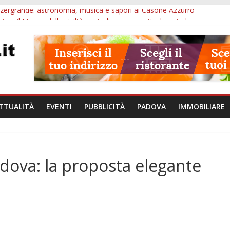
 Arzergrande: astronomia, musica e sapori al Casone Azzurro
o, il Museo della civiltà contadina apre gratis durante la sagra
a alle ore 10: Notte del Volo sold out, Tribano e festa oggi a Teolo
lie a Loreggia, la Bella Addormentata arriva sul palco domenica sera
chiuse le domande: 2,5 milioni per formare nuove competenze in Ve
TTUALITÀ
EVENTI
PUBBLICITÀ
PADOVA
IMMOBILIARE
adova: la proposta elegante