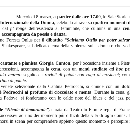
Mercoledì 8 marzo
,
a partire dalle ore 17.00
, le Sale Storic
Internazionale della Donna
, celebrata attraverso
quattro momenti d
ti dal
fil rouge
dell’esistenza al femminile, che culmina in una
cen
a accompagnata da poesia e danza
.
ne Foresta Onlus per il
dibattito
“
Salviamo Otello per poter salvar
 Shakespeare, sul delicato tema della violenza sulla donna e che ved
 cantante e pianista
Giorgia Canton
, per l’occasione insieme a Pietr
percussioni, accompagna la
cena
, con un
menù studiato
ad hoc
pe
llo zenzero
seguito da
ravioli di patate con ragù di crostacei
; com
ortino di patate
.
 venete selezionate dalla Cantina Pedrocchi, si chiude con un
dolc
fè Pedrocchi al profumo di cioccolato e menta
. Durante la cena, gl
a Padova, si fonderanno con le calde note del blues e del jazz pe
le “
Niente di importante”,
curata da Teatro In Fiore e regia di Franc
 successivi ad uno dei momenti più difficili della vita di ogni donna, l
rimorsi in scena per comprendere appieno questo momento e percepire i