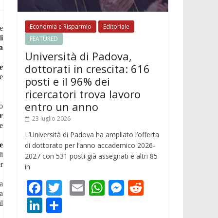
Economia e Risparmio
Editoriale
he
i
FEATURED
a
Università di Padova,
dottorati in crescita: 616
e
e
posti e il 96% dei
ricercatori trova lavoro
entro un anno
o
r
23 luglio 2026
e
L’Università di Padova ha ampliato l’offerta
di dottorato per l’anno accademico 2026-
e
i
2027 con 531 posti già assegnati e altri 85
r
in
F
T
E
W
M
R
a
a
ac
w
m
h
e
e
Li
C
l