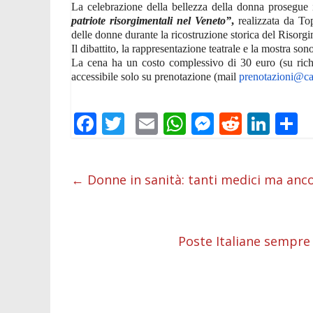
La celebrazione della bellezza della donna prosegue 
patriote risorgimentali nel Veneto”
,
realizzata da To
delle donne durante la ricostruzione storica del Risorg
Il dibattito, la rappresentazione teatrale e la mostra so
La cena ha un costo complessivo di 30 euro (
su ric
accessibile solo su prenotazione (mail
prenotazioni@caf
F
T
E
W
M
R
Li
C
ac
w
m
h
e
e
n
o
e
itt
ai
at
ss
d
k
n
←
Donne in sanità: tanti medici ma anc
b
er
l
s
e
di
e
d
o
A
n
t
dI
v
o
p
g
n
d
Poste Italiane sempre 
k
p
er