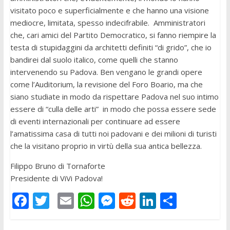
visitato poco e superficialmente e che hanno una visione
mediocre, limitata, spesso indecifrabile. Amministratori
che, cari amici del Partito Democratico, si fanno riempire la
testa di stupidaggini da architetti definiti “di grido”, che io
bandirei dal suolo italico, come quelli che stanno
intervenendo su Padova. Ben vengano le grandi opere
come l’Auditorium, la revisione del Foro Boario, ma che
siano studiate in modo da rispettare Padova nel suo intimo
essere di “culla delle arti” in modo che possa essere sede
di eventi internazionali per continuare ad essere
l’amatissima casa di tutti noi padovani e dei milioni di turisti
che la visitano proprio in virtù della sua antica bellezza.
Filippo Bruno di Tornaforte
Presidente di ViVi Padova!
F
T
E
W
M
R
Li
C
ac
w
m
h
e
e
n
o