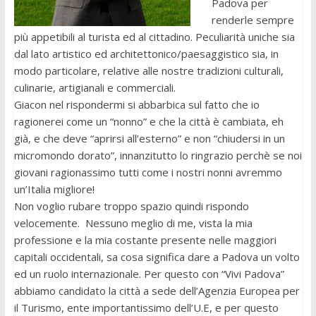
Padova per
renderle sempre
più appetibili al turista ed al cittadino. Peculiarità uniche sia
dal lato artistico ed architettonico/paesaggistico sia, in
modo particolare, relative alle nostre tradizioni culturali,
culinarie, artigianali e commerciali.
Giacon nel rispondermi si abbarbica sul fatto che io
ragionerei come un “nonno” e che la città è cambiata, eh
già, e che deve “aprirsi all’esterno” e non “chiudersi in un
micromondo dorato”, innanzitutto lo ringrazio perchè se noi
giovani ragionassimo tutti come i nostri nonni avremmo
un’Italia migliore!
Non voglio rubare troppo spazio quindi rispondo
velocemente. Nessuno meglio di me, vista la mia
professione e la mia costante presente nelle maggiori
capitali occidentali, sa cosa significa dare a Padova un volto
ed un ruolo internazionale. Per questo con “Vivi Padova”
abbiamo candidato la città a sede dell’Agenzia Europea per
il Turismo, ente importantissimo dell’U.E, e per questo