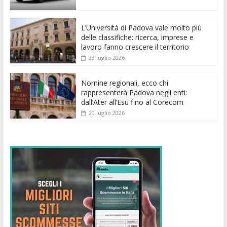
o
p
g
n
di
k
p
er
L’Università di Padova vale molto più
delle classifiche: ricerca, imprese e
lavoro fanno crescere il territorio
23 luglio 2026
Nomine regionali, ecco chi
rappresenterà Padova negli enti:
dall’Ater all’Esu fino al Corecom
20 luglio 2026