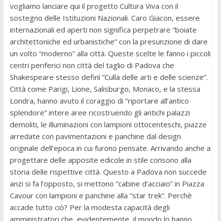
vogliamo lanciare qui il progetto Cultura Viva con il
sostegno delle Istituzioni Nazionali. Caro Giacon, essere
internazionali ed aperti non significa perpetrare “boiate
architettoniche ed urbanistiche” con la presunzione di dare
un volto “moderno” alla città. Queste scelte le fanno i piccoli
centri periferici non città del taglio di Padova che
Shakespeare stesso definì “Culla delle arti e delle scienze”.
Città come Parigi, Lione, Salisburgo, Monaco, e la stessa
Londra, hanno avuto il coraggio di “riportare all’antico
splendore” intere aree ricostruendo gli antichi palazzi
demoliti, le illuminazioni con lampioni ottocenteschi, piazze
arredate con pavimentazioni e panchine dal design
originale dell’epoca in cui furono pensate. Arrivando anche a
progettare delle apposite edicole in stile consono alla
storia delle rispettive città. Questo a Padova non succede
anzi si fa l’opposto, si mettono “cabine d’acciaio” in Piazza
Cavour con lampioni e panchine alla “star trek”. Perchè
accade tutto ciò? Per la modesta capacità degli
amministratori che, evidentemente, il mondo lo hanno