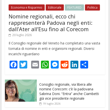
Economia e Risparmio
Editoriale
FEATURED
Politica
Nomine regionali, ecco chi
rappresenterà Padova negli enti:
dall’Ater all’Esu fino al Corecom
20 luglio 2026
Il Consiglio regionale del Veneto ha completato una vasta
tornata di nomine in enti e organismi regionali. Diversi
incarichi riguardano
F
T
E
W
M
R
Li
C
ac
w
m
h
e
e
n
o
e
itt
ai
at
ss
d
k
n
Consiglio regionale, via libera alle
b
er
l
s
e
di
e
di
nomine Corecom: c’è la padovana
o
A
n
t
dI
vi
Sabrina Doni. “Entra” anche Ciambetti
già vice presidente regionale
o
p
g
n
di
19 luglio 2026