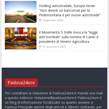
k
p
er
Holding autostradale, Europa Verde:
“Non diventi un bancomat per la
Pedemontana e per nuove autostrade”
26 gennaio 2026
Il Movimento 5 Stelle invoca la “legge
anti trombati” sulla nomina di Caner a
presidente di Veneto Agricoltura
31 dicembre 2025
Padova24ore
Per contattare la redazione di Padova24ore.it manda una mail
a questo indirizzo:
redazione@padova24ore.it
Padova24ore è
un blog di informazione focalizzato su quanto avviene a
Padova Principale autore degli articoli è Alberto Gottardo, per