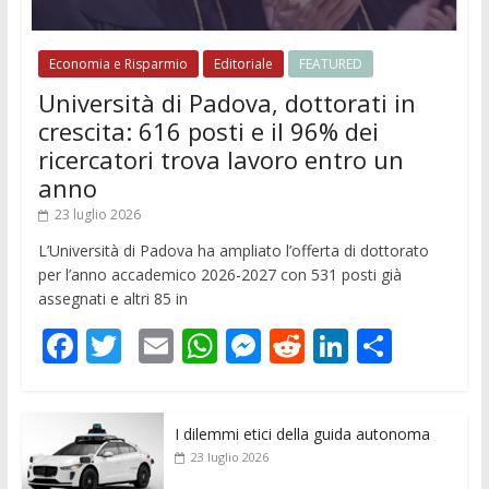
Economia e Risparmio
Editoriale
FEATURED
Università di Padova, dottorati in
crescita: 616 posti e il 96% dei
ricercatori trova lavoro entro un
anno
23 luglio 2026
L’Università di Padova ha ampliato l’offerta di dottorato
per l’anno accademico 2026-2027 con 531 posti già
assegnati e altri 85 in
F
T
E
W
M
R
Li
C
ac
w
m
h
e
e
n
o
e
itt
ai
at
ss
d
k
n
I dilemmi etici della guida autonoma
b
er
l
s
e
di
e
di
23 luglio 2026
o
A
n
t
dI
vi