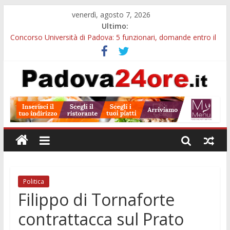
venerdì, agosto 7, 2026
Ultimo:
Concorso Università di Padova: 5 funzionari, domande entro il
7 agosto
Notizie di Padova alle ore 10: arresto, fermata Busitalia e
tregua dal caldo
Slow Looking agli Eremitani: un’ora per osservare davvero
un’opera
Notizie di Padova alle ore 21: lavoratore morto, credito sul
gasolio e IA nei Comuni
Orto Botanico Padova: visite ed escursioni fino a settembre
Politica
Filippo di Tornaforte
contrattacca sul Prato