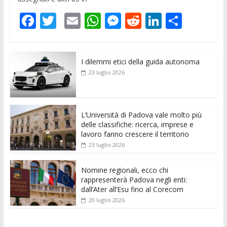
F
T
E
W
M
R
Li
C
ac
w
m
h
e
e
n
o
e
itt
ai
at
ss
d
k
n
I dilemmi etici della guida autonoma
b
er
l
s
e
di
e
di
23 luglio 2026
o
A
n
t
dI
vi
o
p
g
n
di
k
p
er
L’Università di Padova vale molto più
delle classifiche: ricerca, imprese e
lavoro fanno crescere il territorio
23 luglio 2026
Nomine regionali, ecco chi
rappresenterà Padova negli enti:
dall’Ater all’Esu fino al Corecom
20 luglio 2026