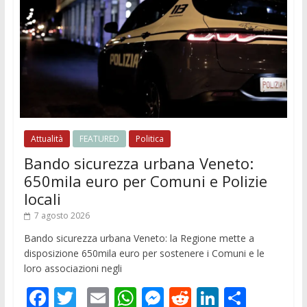
Attualità
FEATURED
Politica
Bando sicurezza urbana Veneto:
650mila euro per Comuni e Polizie
locali
7 agosto 2026
Bando sicurezza urbana Veneto: la Regione mette a
disposizione 650mila euro per sostenere i Comuni e le
loro associazioni negli
F
T
E
W
M
R
Li
C