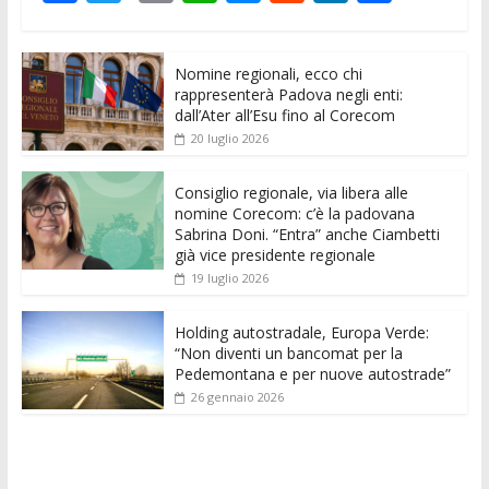
ac
w
m
h
e
e
n
o
e
itt
ai
at
ss
d
k
n
Nomine regionali, ecco chi
b
er
l
s
e
di
e
di
rappresenterà Padova negli enti:
o
A
n
t
dI
vi
dall’Ater all’Esu fino al Corecom
20 luglio 2026
o
p
g
n
di
k
p
er
Consiglio regionale, via libera alle
nomine Corecom: c’è la padovana
Sabrina Doni. “Entra” anche Ciambetti
già vice presidente regionale
19 luglio 2026
Holding autostradale, Europa Verde:
“Non diventi un bancomat per la
Pedemontana e per nuove autostrade”
26 gennaio 2026