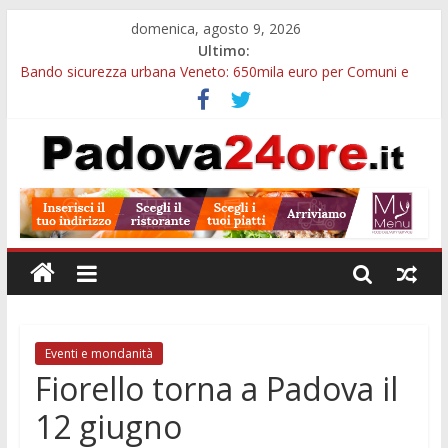
domenica, agosto 9, 2026
Ultimo:
Bando sicurezza urbana Veneto: 650mila euro per Comuni e
Polizie locali
Restauro 2026, chiuse le domande: 2,5 milioni per formare
nuove competenze in Veneto
Calici di Stelle Arzergrande: astronomia, musica e sapori al
Casone Azzurro
Notizie di Padova alle ore 10: censimento a Monselice, arresto
antidroga e siccità
Notizie di Padova alle ore 23: maltrattamenti, arresto a
Limena e progetto Cool Shop
Eventi e mondanità
Fiorello torna a Padova il
12 giugno