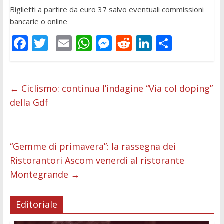
Biglietti a partire da euro 37 salvo eventuali commissioni
bancarie o online
F
T
E
W
M
R
Li
C
ac
w
m
h
e
e
n
o
e
itt
ai
at
ss
d
k
n
b
er
l
s
e
di
e
di
←
Ciclismo: continua l’indagine “Via col doping”
della Gdf
o
A
n
t
dI
vi
o
p
g
n
di
k
p
er
“Gemme di primavera”: la rassegna dei
Ristorantori Ascom venerdì al ristorante
Montegrande
→
Editoriale