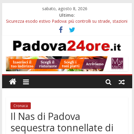
sabato, agosto 8, 2026
Ultimo:
Sicurezza esodo estivo Padova: più controlli su strade, stazioni
e treni
Calici di Stelle Arzergrande: astronomia, musica e sapori al
Casone Azzurro
Notizie di Padova alle ore 10: censimento a Monselice, arresto
antidroga e siccità
Notizie di Padova alle ore 23: maltrattamenti, arresto a
Limena e progetto Cool Shop
Bando sicurezza urbana Veneto: 650mila euro per Comuni e
Polizie locali
Cronaca
Il Nas di Padova
sequestra tonnellate di