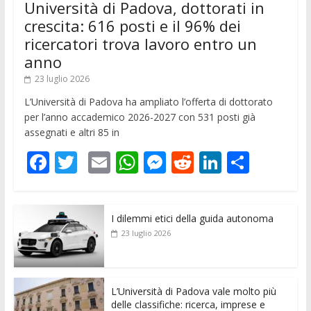
Università di Padova, dottorati in
crescita: 616 posti e il 96% dei
ricercatori trova lavoro entro un
anno
23 luglio 2026
L’Università di Padova ha ampliato l’offerta di dottorato
per l’anno accademico 2026-2027 con 531 posti già
assegnati e altri 85 in
F
T
E
W
M
R
Li
C
ac
w
m
h
e
e
n
o
e
itt
ai
at
ss
d
k
n
I dilemmi etici della guida autonoma
b
er
l
s
e
di
e
di
23 luglio 2026
o
A
n
t
dI
vi
o
p
g
n
di
k
p
er
L’Università di Padova vale molto più
delle classifiche: ricerca, imprese e