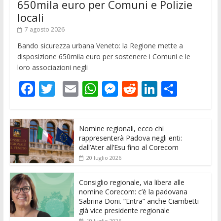
650mila euro per Comuni e Polizie
locali
7 agosto 2026
Bando sicurezza urbana Veneto: la Regione mette a
disposizione 650mila euro per sostenere i Comuni e le
loro associazioni negli
F
T
E
W
M
R
Li
C
ac
w
m
h
e
e
n
o
e
itt
ai
at
ss
d
k
n
Nomine regionali, ecco chi
b
er
l
s
e
di
e
di
rappresenterà Padova negli enti:
o
A
n
t
dI
vi
dall’Ater all’Esu fino al Corecom
20 luglio 2026
o
p
g
n
di
k
p
er
Consiglio regionale, via libera alle
nomine Corecom: c’è la padovana
Sabrina Doni. “Entra” anche Ciambetti
già vice presidente regionale
19 luglio 2026