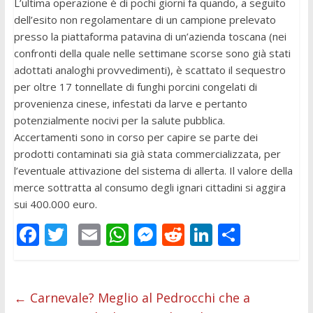
L’ultima operazione è di pochi giorni fa quando, a seguito
dell’esito non regolamentare di un campione prelevato
presso la piattaforma patavina di un’azienda toscana (nei
confronti della quale nelle settimane scorse sono già stati
adottati analoghi provvedimenti), è scattato il sequestro
per oltre 17 tonnellate di funghi porcini congelati di
provenienza cinese, infestati da larve e pertanto
potenzialmente nocivi per la salute pubblica.
Accertamenti sono in corso per capire se parte dei
prodotti contaminati sia già stata commercializzata, per
l’eventuale attivazione del sistema di allerta. Il valore della
merce sottratta al consumo degli ignari cittadini si aggira
sui 400.000 euro.
F
T
E
W
M
R
Li
C
ac
w
m
h
e
e
n
o
e
itt
ai
at
ss
d
k
n
b
er
l
s
e
di
e
di
←
Carnevale? Meglio al Pedrocchi che a