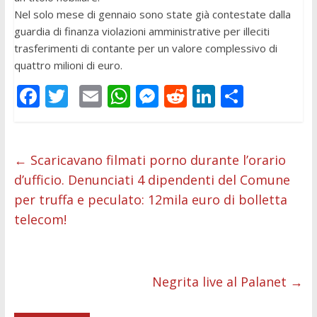
Nel solo mese di gennaio sono state già contestate dalla
guardia di finanza violazioni amministrative per illeciti
trasferimenti di contante per un valore complessivo di
quattro milioni di euro.
F
T
E
W
M
R
Li
C
ac
w
m
h
e
e
n
o
e
itt
ai
at
ss
d
k
n
b
er
l
s
e
di
e
di
←
Scaricavano filmati porno durante l’orario
d’ufficio. Denunciati 4 dipendenti del Comune
o
A
n
t
dI
vi
per truffa e peculato: 12mila euro di bolletta
o
p
g
n
di
telecom!
k
p
er
Negrita live al Palanet
→