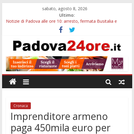
sabato, agosto 8, 2026
Ultimo:
Notizie di Padova alle ore 10: arresto, fermata Busitalia e
tregua dal caldo
Notizie di Padova alle ore 23: maltrattamenti, arresto a
Limena e progetto Cool Shop
Bando sicurezza urbana Veneto: 650mila euro per Comuni e
Polizie locali
Sicurezza esodo estivo Padova: più controlli su strade, stazioni
e treni
Bonus trasporto pubblico Veneto: 200 euro per l’abbonamento
annuale
Cronaca
Imprenditore armeno
paga 450mila euro per