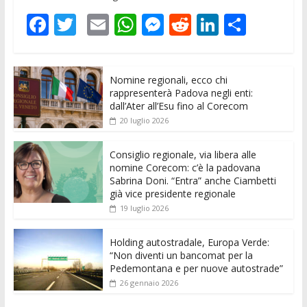
F
T
E
W
M
R
Li
C
ac
w
m
h
e
e
n
o
e
itt
ai
at
ss
d
k
n
Nomine regionali, ecco chi
b
er
l
s
e
di
e
di
rappresenterà Padova negli enti:
o
A
n
t
dI
vi
dall’Ater all’Esu fino al Corecom
20 luglio 2026
o
p
g
n
di
k
p
er
Consiglio regionale, via libera alle
nomine Corecom: c’è la padovana
Sabrina Doni. “Entra” anche Ciambetti
già vice presidente regionale
19 luglio 2026
Holding autostradale, Europa Verde:
“Non diventi un bancomat per la
Pedemontana e per nuove autostrade”
26 gennaio 2026