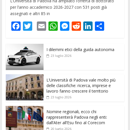
L’Università di Padova ha ampliato l’offerta di dottorato
per l’anno accademico 2026-2027 con 531 posti già
assegnati e altri 85 in
F
T
E
W
M
R
Li
C
ac
w
m
h
e
e
n
o
e
itt
ai
at
ss
d
k
n
I dilemmi etici della guida autonoma
b
er
l
s
e
di
e
di
23 luglio 2026
o
A
n
t
dI
vi
o
p
g
n
di
k
p
er
L’Università di Padova vale molto più
delle classifiche: ricerca, imprese e
lavoro fanno crescere il territorio
23 luglio 2026
Nomine regionali, ecco chi
rappresenterà Padova negli enti:
dall’Ater all’Esu fino al Corecom
20 luglio 2026