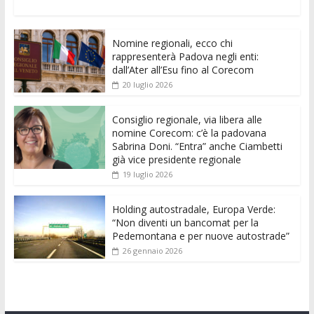
ac
w
m
h
e
e
n
o
e
itt
ai
at
ss
d
k
n
Nomine regionali, ecco chi
b
er
l
s
e
di
e
di
rappresenterà Padova negli enti:
o
A
n
t
dI
vi
dall’Ater all’Esu fino al Corecom
20 luglio 2026
o
p
g
n
di
k
p
er
Consiglio regionale, via libera alle
nomine Corecom: c’è la padovana
Sabrina Doni. “Entra” anche Ciambetti
già vice presidente regionale
19 luglio 2026
Holding autostradale, Europa Verde:
“Non diventi un bancomat per la
Pedemontana e per nuove autostrade”
26 gennaio 2026