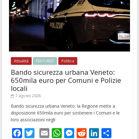
Attualità
FEATURED
Politica
Bando sicurezza urbana Veneto:
650mila euro per Comuni e Polizie
locali
7 agosto 2026
Bando sicurezza urbana Veneto: la Regione mette a
disposizione 650mila euro per sostenere i Comuni e le
loro associazioni negli
F
T
E
W
M
R
Li
C