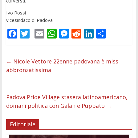
cui versa.
Ivo Rossi
vicesindaco di Padova
F
T
E
W
M
R
Li
C
ac
w
m
h
e
e
n
o
e
itt
ai
at
ss
d
k
n
b
er
l
s
e
di
e
di
←
Nicole Vettore 22enne padovana è miss
abbronzatissima
o
A
n
t
dI
vi
o
p
g
n
di
k
p
er
Padova Pride Village stasera latinoamericano,
domani politica con Galan e Puppato
→
Editoriale