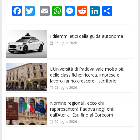
F
T
E
W
M
R
Li
C
ac
w
m
h
e
e
n
o
e
itt
ai
at
ss
d
k
n
I dilemmi etici della guida autonoma
b
er
l
s
e
di
e
di
23 luglio 2026
o
A
n
t
dI
vi
o
p
g
n
di
k
p
er
L’Università di Padova vale molto più
delle classifiche: ricerca, imprese e
lavoro fanno crescere il territorio
23 luglio 2026
Nomine regionali, ecco chi
rappresenterà Padova negli enti:
dall’Ater all’Esu fino al Corecom
20 luglio 2026