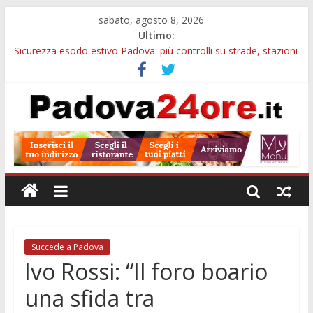
sabato, agosto 8, 2026
Ultimo:
Sicurezza esodo estivo Padova: più controlli su strade, stazioni
e treni
Calici di Stelle Arzergrande: astronomia, musica e sapori al
Casone Azzurro
Notizie di Padova alle ore 10: censimento a Monselice, arresto
antidroga e siccità
Notizie di Padova alle ore 23: maltrattamenti, arresto a
Limena e progetto Cool Shop
Bando sicurezza urbana Veneto: 650mila euro per Comuni e
Polizie locali
Succede a Padova
Ivo Rossi: “Il foro boario
una sfida tra