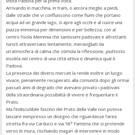
visita Padova per la prima volta.
Arrivando in macchina, in tram, o ancora meglio a piedi,
dalle strade che vi confluiscono come fiumi che portano
acqua ad un grande lago, si apre agli occhi e al cuore una
piazza immensa per dimensioni e per bellezza, con al
centro l’isola Memmia che tantissimi padovani e altrettanti
turisti attraversano lentamente, meravigliati da
un’atmosfera di calma che stimola la riflessione, piuttosto
insolita nel centro di una città attiva e dinamica qual è
Padova.
La presenza dei diversi mercati la rende inoltre un luogo
vivace, pienamente recuperato alla comunità dopo gli ormai
passati anni di degrado che avevano privato i padovani
della straordinaria possibilità di vivere e frequentare il
Prato.
Ma l’indiscutibile fascino del Prato della Valle non poteva
lasciare inespresso un disegno che riguardasse l’area
stretta fra via Carducci e via 58° Fanteria che si protende
verso le mura, rischiando magari di intervenire in modo