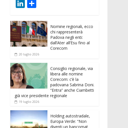
ac
w
m
h
e
e
Li
C
e
itt
ai
at
ss
d
n
o
b
er
l
s
e
di
k
n
o
A
n
t
Nomine regionali, ecco
e
di
chi rappresenterà
o
p
g
dI
vi
Padova negli enti:
dall’Ater all’Esu fino al
k
p
er
n
di
Corecom
20 luglio 2026
Consiglio regionale, via
libera alle nomine
Corecom: c’è la
padovana Sabrina Doni.
“Entra” anche Ciambetti
già vice presidente regionale
19 luglio 2026
Holding autostradale,
Europa Verde: “Non
diventi un bancomat