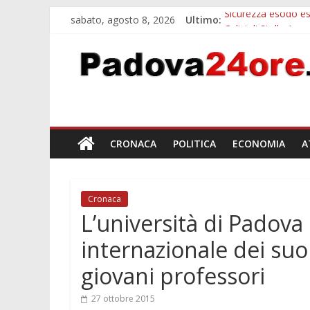
sabato, agosto 8, 2026
Ultimo:
Sicurezza esodo est
Calici di Stelle Ar
Notizie di Padova a
Notizie di Padova 
Bando sicurezza ur
CRONACA
POLITICA
ECONOMIA
A
Cronaca
L’università di Padova
internazionale dei suo
giovani professori
27 ottobre 2015