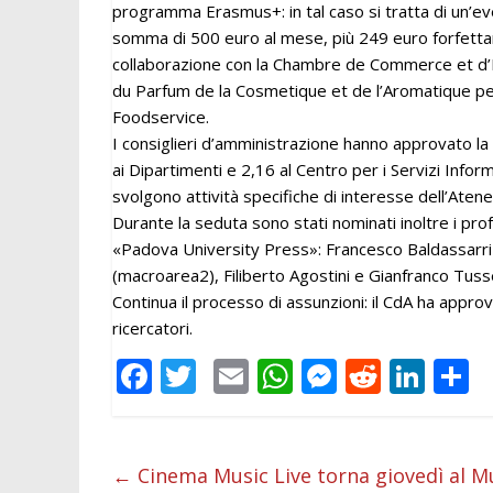
programma Erasmus+: in tal caso si tratta di un’eve
somma di 500 euro al mese, più 249 euro forfettari
collaborazione con la Chambre de Commerce et d’Ind
du Parfum de la Cosmetique et de l’Aromatique pe
Foodservice.
I consiglieri d’amministrazione hanno approvato la r
ai Dipartimenti e 2,16 al Centro per i Servizi Infor
svolgono attività specifiche di interesse dell’Atene
Durante la seduta sono stati nominati inoltre i pr
«Padova University Press»: Francesco Baldassarri
(macroarea2), Filiberto Agostini e Gianfranco Tus
Continua il processo di assunzioni: il CdA ha appro
ricercatori.
F
T
E
W
M
R
Li
C
ac
w
m
h
e
e
n
o
e
itt
ai
at
ss
d
k
n
b
er
l
s
e
di
e
d
←
Cinema Music Live torna giovedì al M