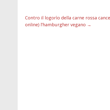
o
A
n
t
dI
v
o
p
g
n
d
Contro il logorìo della carne rossa canc
k
p
er
online) l’hamburgher vegano
→