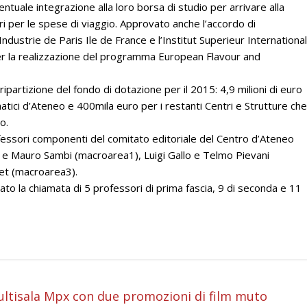
ntuale integrazione alla loro borsa di studio per arrivare alla
 per le spese di viaggio. Approvato anche l’accordo di
ustrie de Paris Ile de France e l’Institut Superieur International
r la realizzazione del programma European Flavour and
ipartizione del fondo di dotazione per il 2015: 4,9 milioni di euro
matici d’Ateneo e 400mila euro per i restanti Centri e Strutture che
o.
ofessori componenti del comitato editoriale del Centro d’Ateneo
 e Mauro Sambi (macroarea1), Luigi Gallo e Telmo Pievani
set (macroarea3).
vato la chiamata di 5 professori di prima fascia, 9 di seconda e 11
i
ultisala Mpx con due promozioni di film muto