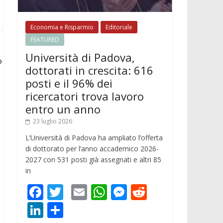
Economia e Risparmio
Editoriale
FEATURED
Università di Padova,
o
dottorati in crescita: 616
posti e il 96% dei
ricercatori trova lavoro
entro un anno
23 luglio 2026
L’Università di Padova ha ampliato l’offerta
di dottorato per l’anno accademico 2026-
2027 con 531 posti già assegnati e altri 85
in
F
T
E
W
M
R
ac
w
m
h
e
e
Li
C