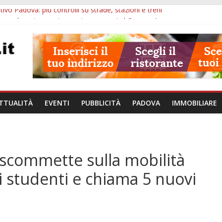
ivo Padova: più controlli su strade, stazioni e treni
zergrande: astronomia, musica e sapori al Casone Azzurro
lle ore 10: censimento a Monselice, arresto antidroga e siccità
alle ore 23: maltrattamenti, arresto a Limena e progetto Cool Shop
bana Veneto: 650mila euro per Comuni e Polizie locali
TTUALITÀ
EVENTI
PUBBLICITÀ
PADOVA
IMMOBILIARE
 scommette sulla mobilità
i studenti e chiama 5 nuovi