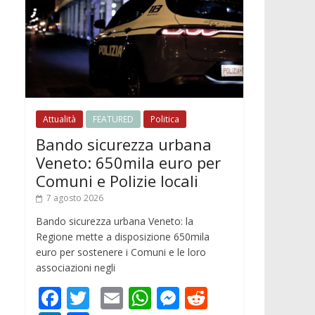
Attualità
FEATURED
Politica
Bando sicurezza urbana
Veneto: 650mila euro per
Comuni e Polizie locali
7 agosto 2026
Bando sicurezza urbana Veneto: la
Regione mette a disposizione 650mila
euro per sostenere i Comuni e le loro
associazioni negli
F
T
E
W
M
R