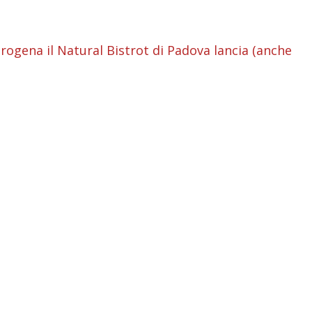
i
i
erogena il Natural Bistrot di Padova lancia (anche