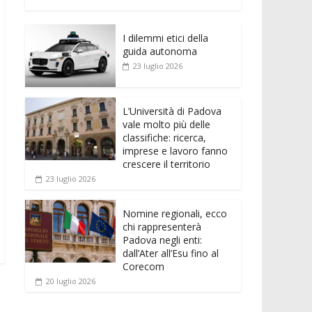
e
itt
ai
at
ss
d
n
o
b
er
l
s
e
di
k
n
o
A
n
t
I dilemmi etici della
e
di
guida autonoma
o
p
g
dI
vi
23 luglio 2026
k
p
er
n
di
L’Università di Padova
vale molto più delle
classifiche: ricerca,
imprese e lavoro fanno
crescere il territorio
23 luglio 2026
Nomine regionali, ecco
chi rappresenterà
Padova negli enti:
dall’Ater all’Esu fino al
Corecom
20 luglio 2026