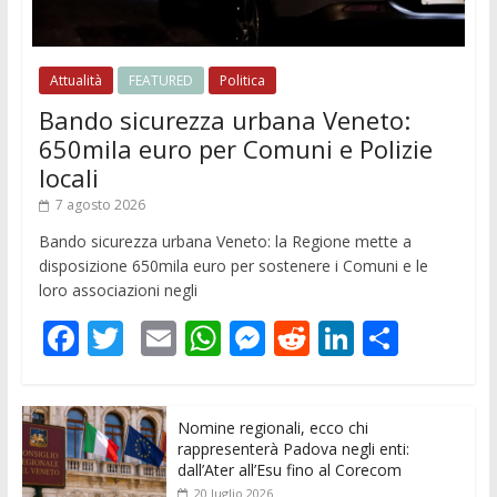
Attualità
FEATURED
Politica
Bando sicurezza urbana Veneto:
650mila euro per Comuni e Polizie
locali
7 agosto 2026
Bando sicurezza urbana Veneto: la Regione mette a
disposizione 650mila euro per sostenere i Comuni e le
loro associazioni negli
F
T
E
W
M
R
Li
C
ac
w
m
h
e
e
n
o
e
itt
ai
at
ss
d
k
n
Nomine regionali, ecco chi
b
er
l
s
e
di
e
di
rappresenterà Padova negli enti:
o
A
n
t
dI
vi
dall’Ater all’Esu fino al Corecom
20 luglio 2026