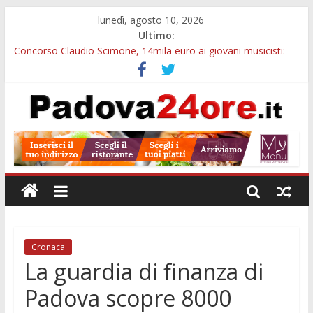
lunedì, agosto 10, 2026
Ultimo:
Concorso Claudio Scimone, 14mila euro ai giovani musicisti:
candidature entro ottobre
Notizie di Padova alle ore 10: mobilità comunale, Camera di
Commercio e bus sui Colli
Museo della Natura e dell’Uomo, il 21 agosto visita serale tra
200mila reperti storici
Palazzo Bo, dal 10 al 18 agosto cambia la visita: tour Gio Ponti
e percorso con QR
Notizie di Padova alle ore 23: borse Eni, musei gratuiti e
scadenze universitarie
Cronaca
La guardia di finanza di
Padova scopre 8000