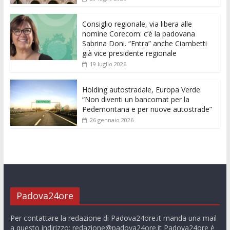
o
p
g
n
di
k
p
er
Consiglio regionale, via libera alle
nomine Corecom: c’è la padovana
Sabrina Doni. “Entra” anche Ciambetti
già vice presidente regionale
19 luglio 2026
Holding autostradale, Europa Verde:
“Non diventi un bancomat per la
Pedemontana e per nuove autostrade”
26 gennaio 2026
Padova24ore
Per contattare la redazione di Padova24ore.it manda una mail
a questo indirizzo:
redazione@padova24ore.it
Padova24ore è