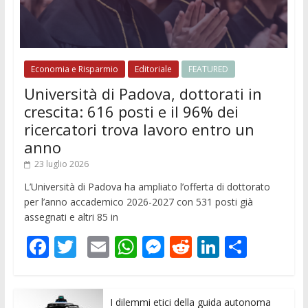
Economia e Risparmio
Editoriale
FEATURED
Università di Padova, dottorati in
crescita: 616 posti e il 96% dei
ricercatori trova lavoro entro un
anno
23 luglio 2026
L’Università di Padova ha ampliato l’offerta di dottorato
per l’anno accademico 2026-2027 con 531 posti già
assegnati e altri 85 in
F
T
E
W
M
R
Li
C
ac
w
m
h
e
e
n
o
e
itt
ai
at
ss
d
k
n
I dilemmi etici della guida autonoma