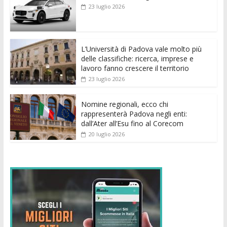
b
er
l
s
e
di
e
di
23 luglio 2026
o
A
n
t
dI
vi
o
p
g
n
di
k
p
er
L’Università di Padova vale molto più
delle classifiche: ricerca, imprese e
lavoro fanno crescere il territorio
23 luglio 2026
Nomine regionali, ecco chi
rappresenterà Padova negli enti:
dall’Ater all’Esu fino al Corecom
20 luglio 2026