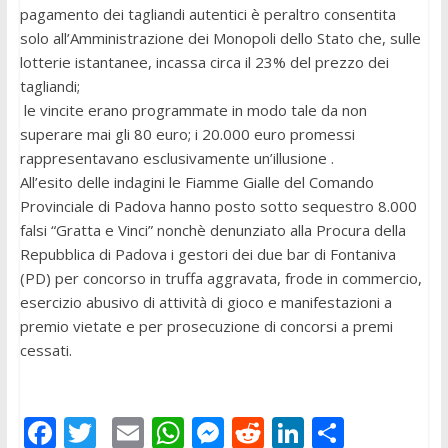
pagamento dei tagliandi autentici è peraltro consentita
solo all’Amministrazione dei Monopoli dello Stato che, sulle
lotterie istantanee, incassa circa il 23% del prezzo dei
tagliandi;
le vincite erano programmate in modo tale da non
superare mai gli 80 euro; i 20.000 euro promessi
rappresentavano esclusivamente un’illusione .
All’esito delle indagini le Fiamme Gialle del Comando
Provinciale di Padova hanno posto sotto sequestro 8.000
falsi “Gratta e Vinci” nonchè denunziato alla Procura della
Repubblica di Padova i gestori dei due bar di Fontaniva
(PD) per concorso in truffa aggravata, frode in commercio,
esercizio abusivo di attività di gioco e manifestazioni a
premio vietate e per prosecuzione di concorsi a premi
cessati.
F
T
E
W
M
R
Li
C