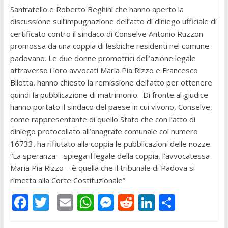
Sanfratello e Roberto Beghini che hanno aperto la
discussione sull’impugnazione dell’atto di diniego ufficiale di
certificato contro il sindaco di Conselve Antonio Ruzzon
promossa da una coppia di lesbiche residenti nel comune
padovano. Le due donne promotrici dell’azione legale
attraverso i loro avvocati Maria Pia Rizzo e Francesco
Bilotta, hanno chiesto la remissione dell’atto per ottenere
quindi la pubblicazione di matrimonio. Di fronte al giudice
hanno portato il sindaco del paese in cui vivono, Conselve,
come rappresentante di quello Stato che con l’atto di
diniego protocollato all’anagrafe comunale col numero
16733, ha rifiutato alla coppia le pubblicazioni delle nozze.
“La speranza – spiega il legale della coppia, l’avvocatessa
Maria Pia Rizzo – è quella che il tribunale di Padova si
rimetta alla Corte Costituzionale”
F
T
E
W
M
R
Li
C
ac
w
m
h
e
e
n
o