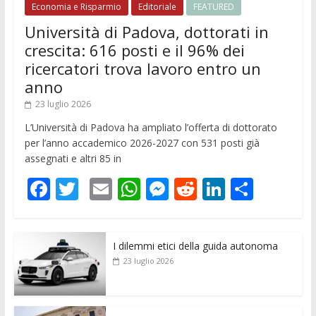
Economia e Risparmio
Editoriale
FEATURED
Università di Padova, dottorati in
crescita: 616 posti e il 96% dei
ricercatori trova lavoro entro un
anno
23 luglio 2026
L’Università di Padova ha ampliato l’offerta di dottorato
per l’anno accademico 2026-2027 con 531 posti già
assegnati e altri 85 in
F
T
E
W
M
R
Li
C
ac
w
m
h
e
e
n
o
e
itt
ai
at
ss
d
k
n
I dilemmi etici della guida autonoma
b
er
l
s
e
di
e
di
23 luglio 2026
o
A
n
t
dI
vi
o
p
g
n
di