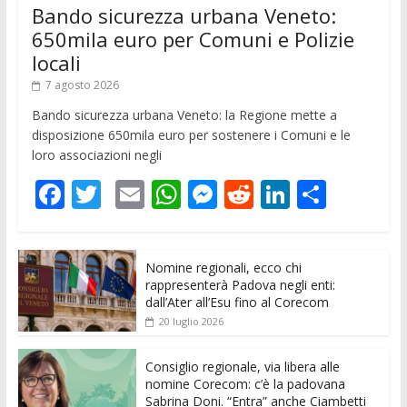
Bando sicurezza urbana Veneto:
650mila euro per Comuni e Polizie
locali
7 agosto 2026
Bando sicurezza urbana Veneto: la Regione mette a
disposizione 650mila euro per sostenere i Comuni e le
loro associazioni negli
F
T
E
W
M
R
Li
C
ac
w
m
h
e
e
n
o
e
itt
ai
at
ss
d
k
n
Nomine regionali, ecco chi
b
er
l
s
e
di
e
di
rappresenterà Padova negli enti:
o
A
n
t
dI
vi
dall’Ater all’Esu fino al Corecom
20 luglio 2026
o
p
g
n
di
k
p
er
Consiglio regionale, via libera alle
nomine Corecom: c’è la padovana
Sabrina Doni. “Entra” anche Ciambetti