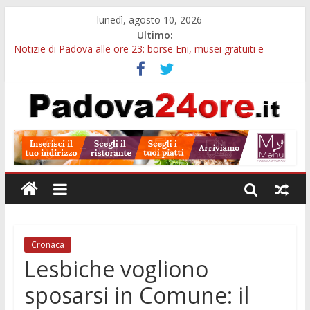
lunedì, agosto 10, 2026
Ultimo:
Notizie di Padova alle ore 23: borse Eni, musei gratuiti e
scadenze universitarie
Villa Vanna, dove ogni bambino può brillare: l’estate inclusiva
del Centro Clinico Stella Polare
Notizie di Padova alle ore 10: mobilità comunale, Camera di
Commercio e bus sui Colli
Museo della Natura e dell’Uomo, il 21 agosto visita serale tra
200mila reperti storici
Palazzo Bo, dal 10 al 18 agosto cambia la visita: tour Gio Ponti
e percorso con QR
Cronaca
Lesbiche vogliono
sposarsi in Comune: il