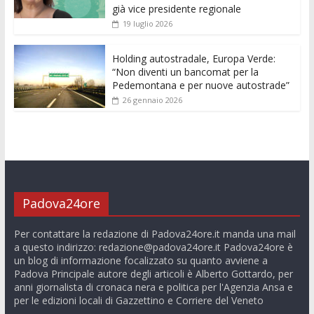
già vice presidente regionale
19 luglio 2026
Holding autostradale, Europa Verde:
“Non diventi un bancomat per la
Pedemontana e per nuove autostrade”
26 gennaio 2026
Padova24ore
Per contattare la redazione di Padova24ore.it manda una mail
a questo indirizzo:
redazione@padova24ore.it
Padova24ore è
un blog di informazione focalizzato su quanto avviene a
Padova Principale autore degli articoli è Alberto Gottardo, per
anni giornalista di cronaca nera e politica per l'Agenzia Ansa e
per le edizioni locali di Gazzettino e Corriere del Veneto