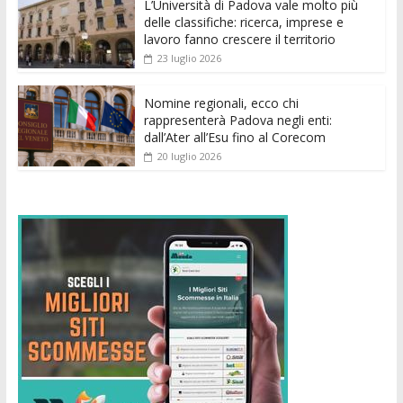
k
p
er
L’Università di Padova vale molto più
delle classifiche: ricerca, imprese e
lavoro fanno crescere il territorio
23 luglio 2026
Nomine regionali, ecco chi
rappresenterà Padova negli enti:
dall’Ater all’Esu fino al Corecom
20 luglio 2026