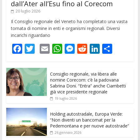
dall’Ater all’Esu fino al Corecom
20 luglio 2026
Il Consiglio regionale del Veneto ha completato una vasta
tornata di nomine in enti e organismi regionali. Diversi
incarichi riguardano
F
T
E
W
M
R
Li
C
ac
w
m
h
e
e
n
o
e
itt
ai
at
ss
d
k
n
Consiglio regionale, via libera alle
b
er
l
s
e
di
e
di
nomine Corecom: c’è la padovana
o
A
n
t
dI
vi
Sabrina Doni. “Entra” anche Ciambetti
già vice presidente regionale
o
p
g
n
di
19 luglio 2026
k
p
er
Holding autostradale, Europa Verde:
“Non diventi un bancomat per la
Pedemontana e per nuove autostrade”
26 gennaio 2026