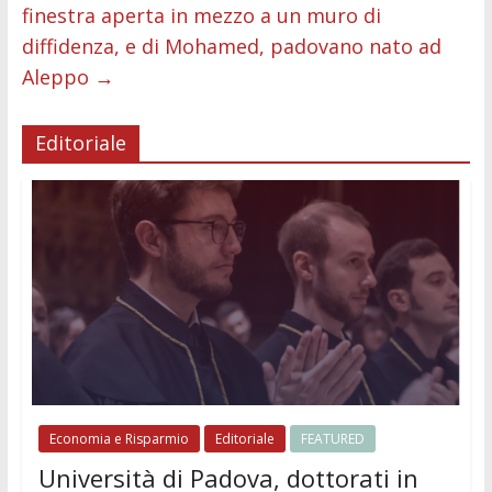
finestra aperta in mezzo a un muro di
diffidenza, e di Mohamed, padovano nato ad
Aleppo
→
Editoriale
Economia e Risparmio
Editoriale
FEATURED
Università di Padova, dottorati in