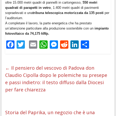
oltre 15.000 metri quadri di pannelli in cartongesso,
550 metri
quadrati di parapetti in vetro
, 1.400 metri quadri di pavimenti
sopraelevati e una
tribuna telescopica motorizzata da 135 posti
per
l’auditorium.
A completare il lavoro, la parte energetica che ha prestato
un’attenzione particolare alla produzione sostenibile con un
impianto
fotovoltaico da 74,175 kWp.
F
T
E
W
M
R
Li
C
ac
w
m
h
e
e
n
o
e
itt
ai
at
ss
d
k
n
b
er
l
s
e
di
e
di
←
Il pensiero del vescovo di Padova don
Claudio Cipolla dopo le polemiche su presepe
o
A
n
t
dI
vi
e passi indietro: il testo diffuso dalla Diocesi
o
p
g
n
di
per fare chiarezza
k
p
er
Storia del Paprika, un negozio che è una