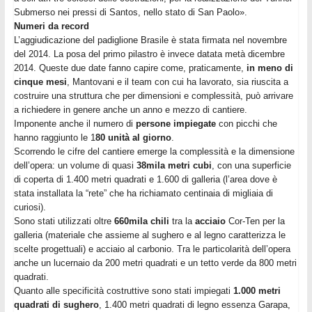
Submerso nei pressi di Santos, nello stato di San Paolo».
Numeri da record
L’aggiudicazione del padiglione Brasile è stata firmata nel novembre
del 2014. La posa del primo pilastro è invece datata metà dicembre
2014. Queste due date fanno capire come, praticamente,
in meno di
cinque mesi
, Mantovani e il team con cui ha lavorato, sia riuscita a
costruire una struttura che per dimensioni e complessità, può arrivare
a richiedere in genere anche un anno e mezzo di cantiere.
Imponente anche il numero di
persone impiegate
con picchi che
hanno raggiunto le 1
80 unità al giorno
.
Scorrendo le cifre del cantiere emerge la complessità e la dimensione
dell’opera: un volume di quasi
38mila metri cubi
, con una superficie
di coperta di 1.400 metri quadrati e 1.600 di galleria (l’area dove è
stata installata la “rete” che ha richiamato centinaia di migliaia di
curiosi).
Sono stati utilizzati oltre
660mila chili
tra la
acciaio
Cor-Ten per la
galleria (materiale che assieme al sughero e al legno caratterizza le
scelte progettuali) e acciaio al carbonio. Tra le particolarità dell’opera
anche un lucernaio da 200 metri quadrati e un tetto verde da 800 metri
quadrati.
Quanto alle specificità costruttive sono stati impiegati
1.000 metri
quadrati di sughero
, 1.400 metri quadrati di legno essenza Garapa,