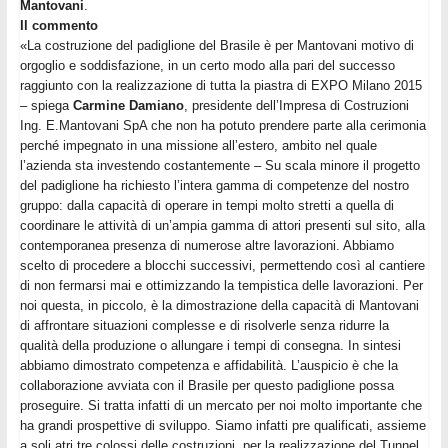
Mantovani
.
Il commento
«La costruzione del padiglione del Brasile è per Mantovani motivo di
orgoglio e soddisfazione, in un certo modo alla pari del successo
raggiunto con la realizzazione di tutta la piastra di EXPO Milano 2015
– spiega
Carmine Damiano
, presidente dell’Impresa di Costruzioni
Ing. E.Mantovani SpA che non ha potuto prendere parte alla cerimonia
perché impegnato in una missione all’estero, ambito nel quale
l’azienda sta investendo costantemente – Su scala minore il progetto
del padiglione ha richiesto l’intera gamma di competenze del nostro
gruppo: dalla capacità di operare in tempi molto stretti a quella di
coordinare le attività di un’ampia gamma di attori presenti sul sito, alla
contemporanea presenza di numerose altre lavorazioni. Abbiamo
scelto di procedere a blocchi successivi, permettendo così al cantiere
di non fermarsi mai e ottimizzando la tempistica delle lavorazioni. Per
noi questa, in piccolo, è la dimostrazione della capacità di Mantovani
di affrontare situazioni complesse e di risolverle senza ridurre la
qualità della produzione o allungare i tempi di consegna. In sintesi
abbiamo dimostrato competenza e affidabilità. L’auspicio è che la
collaborazione avviata con il Brasile per questo padiglione possa
proseguire. Si tratta infatti di un mercato per noi molto importante che
ha grandi prospettive di sviluppo. Siamo infatti pre qualificati, assieme
a soli atri tre colossi delle costruzioni, per la realizzazione del Tunnel