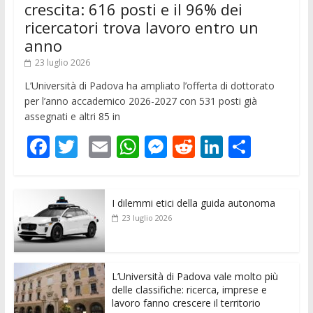
crescita: 616 posti e il 96% dei
ricercatori trova lavoro entro un
anno
23 luglio 2026
L’Università di Padova ha ampliato l’offerta di dottorato
per l’anno accademico 2026-2027 con 531 posti già
assegnati e altri 85 in
F
T
E
W
M
R
Li
C
ac
w
m
h
e
e
n
o
e
itt
ai
at
ss
d
k
n
I dilemmi etici della guida autonoma
b
er
l
s
e
di
e
di
23 luglio 2026
o
A
n
t
dI
vi
o
p
g
n
di
k
p
er
L’Università di Padova vale molto più
delle classifiche: ricerca, imprese e
lavoro fanno crescere il territorio