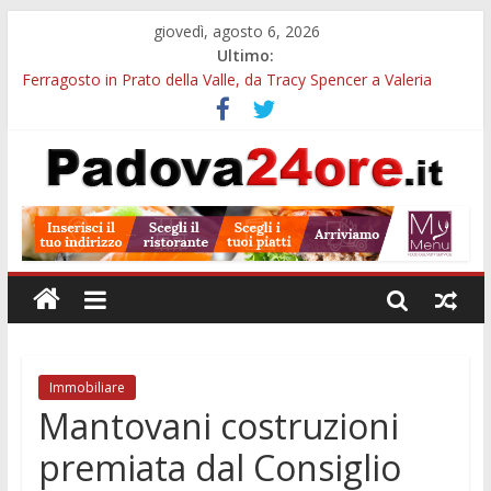
giovedì, agosto 6, 2026
Ultimo:
Ferragosto in Prato della Valle, da Tracy Spencer a Valeria
Rossi: musica e fuochi
Euganea Film Festival 2026: 49 opere e 18 anteprime nei Colli
Euganei
Notturni padovani al Museo della Natura e dell’Uomo: date e
biglietti
Organi in 3D al MUSME: il corpo umano si esplora con i visori
VR
Musei gratis a Padova per tutto agosto: chi entra e quali sedi
visitare
Immobiliare
Mantovani costruzioni
premiata dal Consiglio