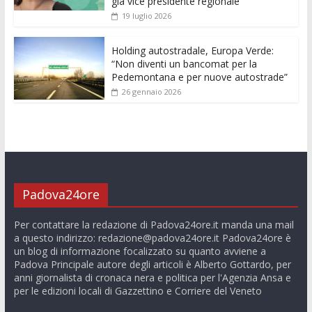
già vice presidente regionale
19 luglio 2026
Holding autostradale, Europa Verde:
“Non diventi un bancomat per la
Pedemontana e per nuove autostrade”
26 gennaio 2026
Padova24ore
Per contattare la redazione di Padova24ore.it manda una mail
a questo indirizzo:
redazione@padova24ore.it
Padova24ore è
un blog di informazione focalizzato su quanto avviene a
Padova Principale autore degli articoli è Alberto Gottardo, per
anni giornalista di cronaca nera e politica per l'Agenzia Ansa e
per le edizioni locali di Gazzettino e Corriere del Veneto