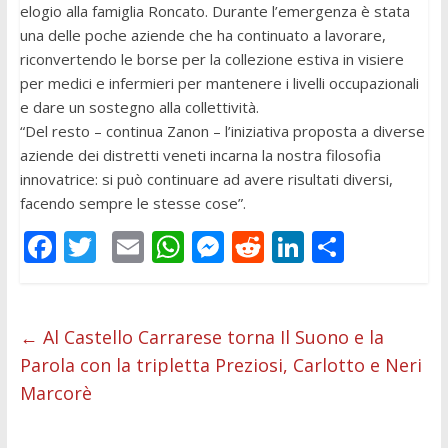
elogio alla famiglia Roncato. Durante l’emergenza è stata
una delle poche aziende che ha continuato a lavorare,
riconvertendo le borse per la collezione estiva in visiere
per medici e infermieri per mantenere i livelli occupazionali
e dare un sostegno alla collettività.
“Del resto – continua Zanon – l’iniziativa proposta a diverse
aziende dei distretti veneti incarna la nostra filosofia
innovatrice: si può continuare ad avere risultati diversi,
facendo sempre le stesse cose”.
F
T
E
W
M
R
Li
C
ac
w
m
h
e
e
n
o
e
itt
ai
at
ss
d
k
n
b
er
l
s
e
di
e
di
←
Al Castello Carrarese torna Il Suono e la
Parola con la tripletta Preziosi, Carlotto e Neri
o
A
n
t
dI
vi
Marcorè
o
p
g
n
di
k
p
er