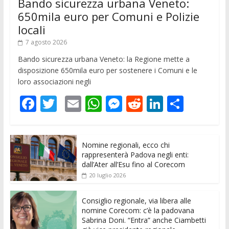
Bando sicurezza urbana Veneto:
650mila euro per Comuni e Polizie
locali
7 agosto 2026
Bando sicurezza urbana Veneto: la Regione mette a
disposizione 650mila euro per sostenere i Comuni e le
loro associazioni negli
F
T
E
W
M
R
Li
C
ac
w
m
h
e
e
n
o
e
itt
ai
at
ss
d
k
n
Nomine regionali, ecco chi
b
er
l
s
e
di
e
di
rappresenterà Padova negli enti:
o
A
n
t
dI
vi
dall’Ater all’Esu fino al Corecom
20 luglio 2026
o
p
g
n
di
k
p
er
Consiglio regionale, via libera alle
nomine Corecom: c’è la padovana
Sabrina Doni. “Entra” anche Ciambetti