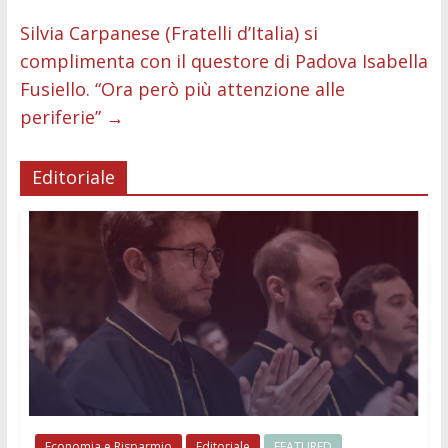
Silvia Carpanese (Fratelli d’Italia) si
complimenta con il questore di Padova Isabella
Fusiello. “Ora però più attenzione alle
periferie”
→
Editoriale
Economia e Risparmio
Editoriale
FEATURED