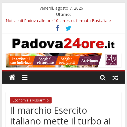
venerdì, agosto 7, 2026
Ultimo:
Notizie di Padova alle ore 10: arresto, fermata Busitalia e
tregua dal caldo
Notizie di Padova alle ore 23: maltrattamenti, arresto a
Limena e progetto Cool Shop
Bando sicurezza urbana Veneto: 650mila euro per Comuni e
Polizie locali
Sicurezza esodo estivo Padova: più controlli su strade, stazioni
e treni
Bonus trasporto pubblico Veneto: 200 euro per l’abbonamento
annuale
Economia e Risparmio
Il marchio Esercito
italiano mette il turbo ai