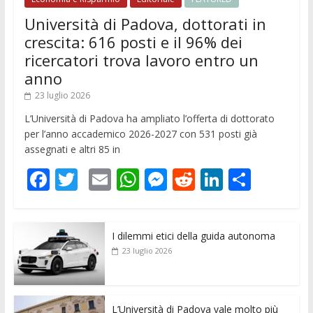
Università di Padova, dottorati in
crescita: 616 posti e il 96% dei
ricercatori trova lavoro entro un
anno
23 luglio 2026
L’Università di Padova ha ampliato l’offerta di dottorato
per l’anno accademico 2026-2027 con 531 posti già
assegnati e altri 85 in
F
T
E
W
M
R
Li
C
ac
w
m
h
e
e
n
o
e
itt
ai
at
ss
d
k
n
I dilemmi etici della guida autonoma
b
er
l
s
e
di
e
di
23 luglio 2026
o
A
n
t
dI
vi
o
p
g
n
di
L’Università di Padova vale molto più