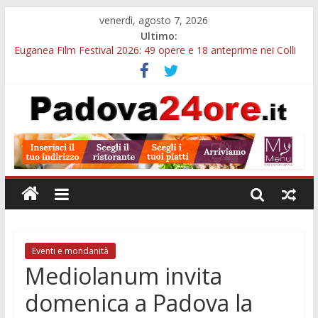
venerdì, agosto 7, 2026
Ultimo:
Euganea Film Festival 2026: 49 opere e 18 anteprime nei Colli
Euganei
Slow Looking agli Eremitani: un’ora per osservare davvero
un’opera
Notizie di Padova alle ore 21: lavoratore morto, credito sul
gasolio e IA nei Comuni
Orto Botanico Padova: visite ed escursioni fino a settembre
Concorso Università di Padova: 5 funzionari, domande entro il
7 agosto
Eventi e mondanità
Mediolanum invita
domenica a Padova la