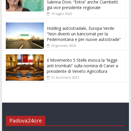
o
A
n
t
dI
vi
Sabrina Doni. “Entra” anche Ciambetti
già vice presidente regionale
o
p
g
n
di
19 luglio 2026
k
p
er
Holding autostradale, Europa Verde:
“Non diventi un bancomat per la
Pedemontana e per nuove autostrade”
26 gennaio 2026
Il Movimento 5 Stelle invoca la “legge
anti trombati” sulla nomina di Caner a
presidente di Veneto Agricoltura
31 dicembre 2025
Padova24ore