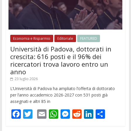
Economia e Risparmio
Editoriale
FEATURED
Università di Padova, dottorati in
crescita: 616 posti e il 96% dei
ricercatori trova lavoro entro un
anno
23 luglio 2026
L’Università di Padova ha ampliato l’offerta di dottorato
per l’anno accademico 2026-2027 con 531 posti già
assegnati e altri 85 in
F
T
E
W
M
R
Li
C
ac
w
m
h
e
e
n
o