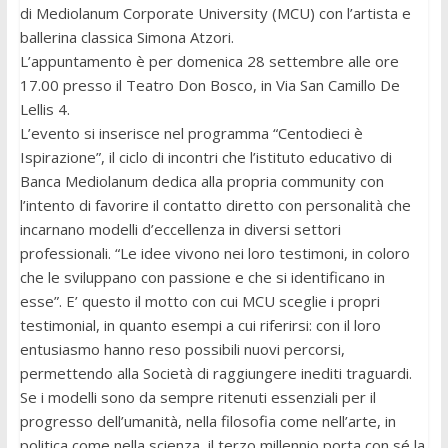
di Mediolanum Corporate University (MCU) con l’artista e
ballerina classica Simona Atzori.
L’appuntamento è per domenica 28 settembre alle ore
17.00 presso il Teatro Don Bosco, in Via San Camillo De
Lellis 4.
L’evento si inserisce nel programma “Centodieci è
Ispirazione”, il ciclo di incontri che l’istituto educativo di
Banca Mediolanum dedica alla propria community con
l’intento di favorire il contatto diretto con personalità che
incarnano modelli d’eccellenza in diversi settori
professionali. “Le idee vivono nei loro testimoni, in coloro
che le sviluppano con passione e che si identificano in
esse”. E’ questo il motto con cui MCU sceglie i propri
testimonial, in quanto esempi a cui riferirsi: con il loro
entusiasmo hanno reso possibili nuovi percorsi,
permettendo alla Società di raggiungere inediti traguardi.
Se i modelli sono da sempre ritenuti essenziali per il
progresso dell’umanità, nella filosofia come nell’arte, in
politica come nella scienza, il terzo millennio porta con sé la