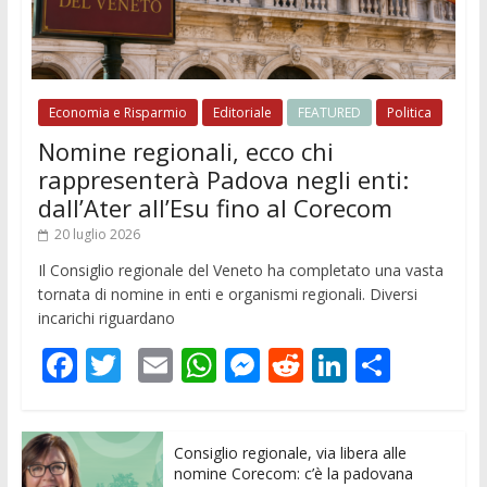
Economia e Risparmio
Editoriale
FEATURED
Politica
Nomine regionali, ecco chi
rappresenterà Padova negli enti:
dall’Ater all’Esu fino al Corecom
20 luglio 2026
Il Consiglio regionale del Veneto ha completato una vasta
tornata di nomine in enti e organismi regionali. Diversi
incarichi riguardano
F
T
E
W
M
R
Li
C
ac
w
m
h
e
e
n
o
e
itt
ai
at
ss
d
k
n
Consiglio regionale, via libera alle
b
er
l
s
e
di
e
di
nomine Corecom: c’è la padovana