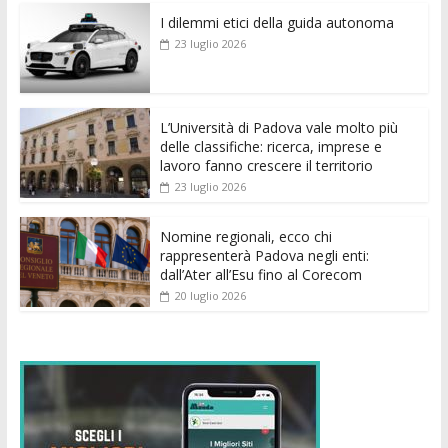
e
itt
ai
at
ss
d
k
n
I dilemmi etici della guida autonoma
b
er
l
s
e
di
e
di
23 luglio 2026
o
A
n
t
dI
vi
o
p
g
n
di
k
p
er
L’Università di Padova vale molto più
delle classifiche: ricerca, imprese e
lavoro fanno crescere il territorio
23 luglio 2026
Nomine regionali, ecco chi
rappresenterà Padova negli enti:
dall’Ater all’Esu fino al Corecom
20 luglio 2026