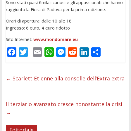
Sono stati quasi 6mila i curiosi e gli appassionati che hanno
raggiunto la Fiera di Padova per la prima edizione.
Orari di apertura: dalle 10 alle 18
Ingresso: 6 euro, 4 euro ridotto
Sito Internet:
www.mondomare.eu
F
T
E
W
M
R
Li
C
ac
w
m
h
e
e
n
o
e
itt
ai
at
ss
d
k
n
b
er
l
s
e
di
e
di
←
Scarlett Etienne alla consolle dell’Extra extra
o
A
n
t
dI
vi
o
p
g
n
di
Il terziario avanzato cresce nonostante la crisi
k
p
er
→
Editoriale