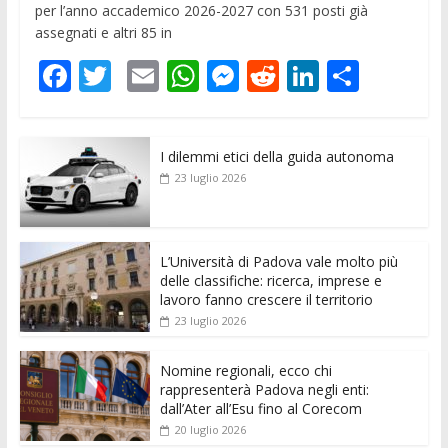
per l’anno accademico 2026-2027 con 531 posti già
assegnati e altri 85 in
F
T
E
W
M
R
Li
C
ac
w
m
h
e
e
n
o
e
itt
ai
at
ss
d
k
n
I dilemmi etici della guida autonoma
b
er
l
s
e
di
e
di
23 luglio 2026
o
A
n
t
dI
vi
o
p
g
n
di
k
p
er
L’Università di Padova vale molto più
delle classifiche: ricerca, imprese e
lavoro fanno crescere il territorio
23 luglio 2026
Nomine regionali, ecco chi
rappresenterà Padova negli enti:
dall’Ater all’Esu fino al Corecom
20 luglio 2026