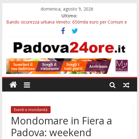
domenica, agosto 9, 2026
Ultimo:
Bando sicurezza urbana Veneto: 650mila euro per Comuni e
Polizie locali
Restauro 2026, chiuse le domande: 2,5 milioni per formare
nuove competenze in Veneto
Calici di Stelle Arzergrande: astronomia, musica e sapori al
Casone Azzurro
Notizie di Padova alle ore 10: censimento a Monselice, arresto
antidroga e siccità
Notizie di Padova alle ore 23: maltrattamenti, arresto a
Limena e progetto Cool Shop
Eventi e mondanità
Mondomare in Fiera a
Padova: weekend