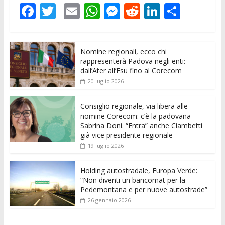
F
T
E
W
M
R
Li
C
ac
w
m
h
e
e
n
o
e
itt
ai
at
ss
d
k
n
Nomine regionali, ecco chi
b
er
l
s
e
di
e
di
rappresenterà Padova negli enti:
o
A
n
t
dI
vi
dall’Ater all’Esu fino al Corecom
20 luglio 2026
o
p
g
n
di
k
p
er
Consiglio regionale, via libera alle
nomine Corecom: c’è la padovana
Sabrina Doni. “Entra” anche Ciambetti
già vice presidente regionale
19 luglio 2026
Holding autostradale, Europa Verde:
“Non diventi un bancomat per la
Pedemontana e per nuove autostrade”
26 gennaio 2026