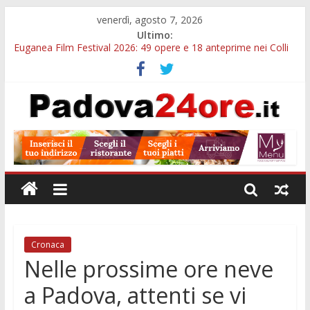
venerdì, agosto 7, 2026
Ultimo:
Euganea Film Festival 2026: 49 opere e 18 anteprime nei Colli
Euganei
Slow Looking agli Eremitani: un’ora per osservare davvero
un’opera
Notizie di Padova alle ore 21: lavoratore morto, credito sul
gasolio e IA nei Comuni
Orto Botanico Padova: visite ed escursioni fino a settembre
Concorso Università di Padova: 5 funzionari, domande entro il
7 agosto
Cronaca
Nelle prossime ore neve
a Padova, attenti se vi