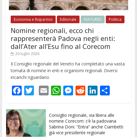
Economia e Risparmio
Editoriale
FEATURED
Politica
Nomine regionali, ecco chi
rappresenterà Padova negli enti:
dall’Ater all’Esu fino al Corecom
20 luglio 2026
Il Consiglio regionale del Veneto ha completato una vasta
tornata di nomine in enti e organismi regionali. Diversi
incarichi riguardano
F
T
E
W
M
R
Li
C
ac
w
m
h
e
e
n
o
e
itt
ai
at
ss
d
k
n
Consiglio regionale, via libera alle
b
er
l
s
e
di
e
di
nomine Corecom: c’è la padovana
o
A
n
t
dI
vi
Sabrina Doni. “Entra” anche Ciambetti
già vice presidente regionale