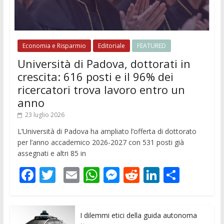
Economia e Risparmio
Editoriale
FEATURED
Università di Padova, dottorati in
crescita: 616 posti e il 96% dei
ricercatori trova lavoro entro un
anno
23 luglio 2026
L’Università di Padova ha ampliato l’offerta di dottorato
per l’anno accademico 2026-2027 con 531 posti già
assegnati e altri 85 in
F
T
E
W
M
R
Li
C
ac
w
m
h
e
e
n
o
e
itt
ai
at
ss
d
k
n
I dilemmi etici della guida autonoma
b
er
l
s
e
di
e
di