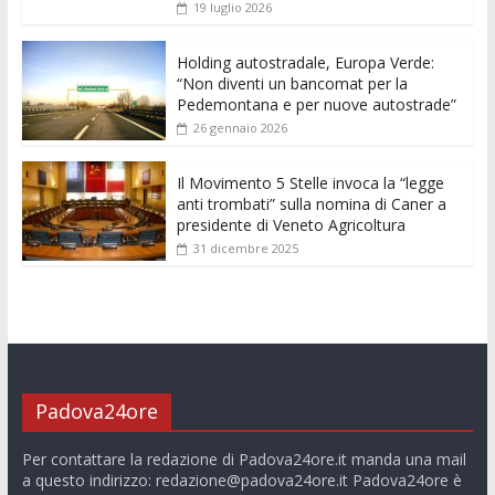
o
p
g
n
di
19 luglio 2026
k
p
er
Holding autostradale, Europa Verde:
“Non diventi un bancomat per la
Pedemontana e per nuove autostrade”
26 gennaio 2026
Il Movimento 5 Stelle invoca la “legge
anti trombati” sulla nomina di Caner a
presidente di Veneto Agricoltura
31 dicembre 2025
Padova24ore
Per contattare la redazione di Padova24ore.it manda una mail
a questo indirizzo:
redazione@padova24ore.it
Padova24ore è