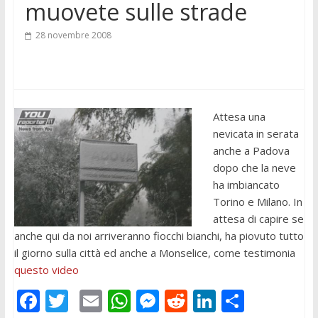
muovete sulle strade
28 novembre 2008
Attesa una
nevicata in serata
anche a Padova
dopo che la neve
ha imbiancato
Torino e Milano. In
attesa di capire se
anche qui da noi arriveranno fiocchi bianchi, ha piovuto tutto
il giorno sulla città ed anche a Monselice, come testimonia
questo video
F
T
E
W
M
R
Li
C