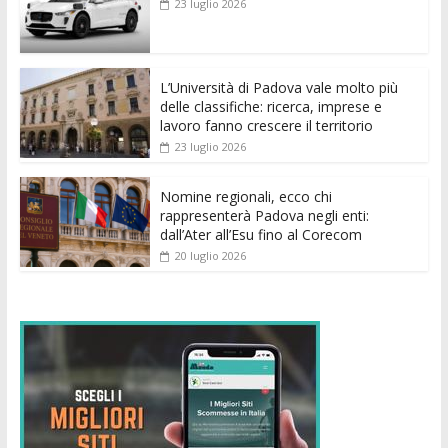
23 luglio 2026
o
A
n
t
dI
vi
o
p
g
n
di
k
p
er
L’Università di Padova vale molto più
delle classifiche: ricerca, imprese e
lavoro fanno crescere il territorio
23 luglio 2026
Nomine regionali, ecco chi
rappresenterà Padova negli enti:
dall’Ater all’Esu fino al Corecom
20 luglio 2026