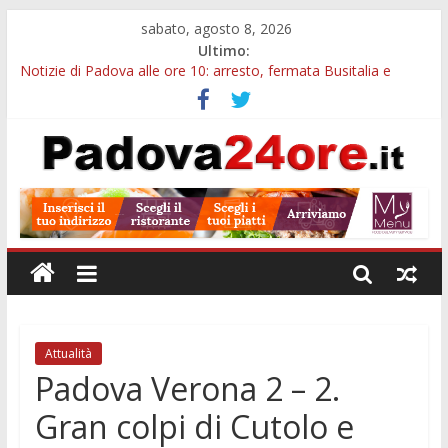
sabato, agosto 8, 2026
Ultimo:
Notizie di Padova alle ore 10: arresto, fermata Busitalia e
tregua dal caldo
Notizie di Padova alle ore 23: maltrattamenti, arresto a
Limena e progetto Cool Shop
Bando sicurezza urbana Veneto: 650mila euro per Comuni e
Polizie locali
Sicurezza esodo estivo Padova: più controlli su strade, stazioni
e treni
Bonus trasporto pubblico Veneto: 200 euro per l’abbonamento
annuale
Attualità
Padova Verona 2 – 2.
Gran colpi di Cutolo e