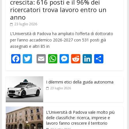
crescita: 616 posti e il 96% dei
ricercatori trova lavoro entro un
anno
23 luglio 2026
L’Università di Padova ha ampliato l’offerta di dottorato
per l’anno accademico 2026-2027 con 531 posti già
assegnati e altri 85 in
F
T
E
W
M
R
Li
C
ac
w
m
h
e
e
n
o
e
itt
ai
at
ss
d
k
n
I dilemmi etici della guida autonoma
b
er
l
s
e
di
e
di
23 luglio 2026
o
A
n
t
dI
vi
o
p
g
n
di
k
p
er
L’Università di Padova vale molto più
delle classifiche: ricerca, imprese e
lavoro fanno crescere il territorio