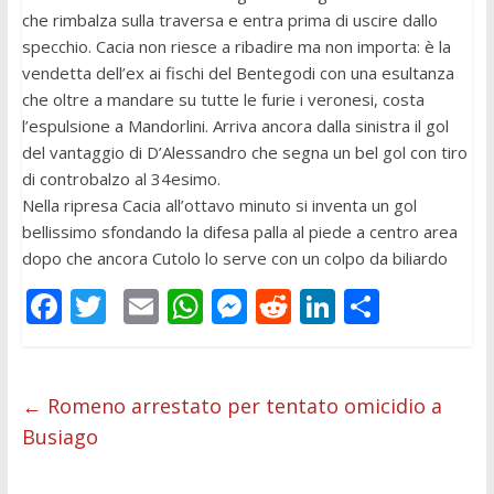
che rimbalza sulla traversa e entra prima di uscire dallo
specchio. Cacia non riesce a ribadire ma non importa: è la
vendetta dell’ex ai fischi del Bentegodi con una esultanza
che oltre a mandare su tutte le furie i veronesi, costa
l’espulsione a Mandorlini. Arriva ancora dalla sinistra il gol
del vantaggio di D’Alessandro che segna un bel gol con tiro
di controbalzo al 34esimo.
Nella ripresa Cacia all’ottavo minuto si inventa un gol
bellissimo sfondando la difesa palla al piede a centro area
dopo che ancora Cutolo lo serve con un colpo da biliardo
F
T
E
W
M
R
Li
C
ac
w
m
h
e
e
n
o
e
itt
ai
at
ss
d
k
n
b
er
l
s
e
di
e
di
←
Romeno arrestato per tentato omicidio a
Busiago
o
A
n
t
dI
vi
o
p
g
n
di