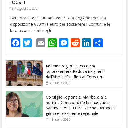
locali
7 agosto 2026
Bando sicurezza urbana Veneto: la Regione mette a
disposizione 650mila euro per sostenere i Comuni e le
loro associazioni negli
F
T
E
W
M
R
Li
C
ac
w
m
h
e
e
n
o
e
itt
ai
at
ss
d
k
n
Nomine regionali, ecco chi
b
er
l
s
e
di
e
di
rappresenterà Padova negli enti:
o
A
n
t
dI
vi
dall’Ater all’Esu fino al Corecom
20 luglio 2026
o
p
g
n
di
k
p
er
Consiglio regionale, via libera alle
nomine Corecom: c’è la padovana
Sabrina Doni. “Entra” anche Ciambetti
già vice presidente regionale
19 luglio 2026