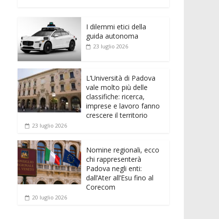
e
itt
ai
at
ss
d
n
o
b
er
l
s
e
di
k
n
o
A
n
t
I dilemmi etici della
e
di
guida autonoma
o
p
g
dI
vi
23 luglio 2026
k
p
er
n
di
L’Università di Padova
vale molto più delle
classifiche: ricerca,
imprese e lavoro fanno
crescere il territorio
23 luglio 2026
Nomine regionali, ecco
chi rappresenterà
Padova negli enti:
dall’Ater all’Esu fino al
Corecom
20 luglio 2026