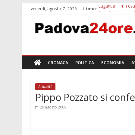
venerdì, agosto 7, 2026
Ultimo:
Euganea Film Festi
Slow Looking agli 
Notizie di Padova a
Orto Botanico Pado
Concorso Universit
CRONACA
POLITICA
ECONOMIA
A
Attualità
Pippo Pozzato si conf
29 agosto 2009