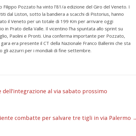
no Filippo Pozzato ha vinto l’81/a edizione del Giro del Veneto. I
artiti dal Liston, sotto la bandiera a scacchi di Pistorius, hanno
ato il Veneto per un totale di 199 Km per arrivare oggi
 in Prato della Valle. Il vicentino l’ha spuntata allo sprint su
lio, Paolini e Pronti. Una conferma importante per Pozzato,
la gara era presente il CT della Nazionale Franco Ballerini che sta
 gli azzurri per i mondiali di fine settembre.
i
à e dell’integrazione al via sabato prossimo
i
i
ente combatte per salvare tre tigli in via Palermo