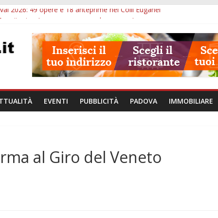
val 2026: 49 opere e 18 anteprime nei Colli Euganei
Eremitani: un’ora per osservare davvero un’opera
lle ore 21: lavoratore morto, credito sul gasolio e IA nei Comuni
va: visite ed escursioni fino a settembre
à di Padova: 5 funzionari, domande entro il 7 agosto
TTUALITÀ
EVENTI
PUBBLICITÀ
PADOVA
IMMOBILIARE
erma al Giro del Veneto