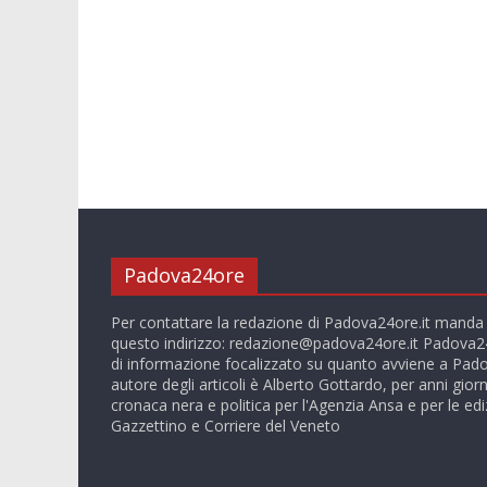
Padova24ore
Per contattare la redazione di Padova24ore.it manda
questo indirizzo:
redazione@padova24ore.it
Padova24
di informazione focalizzato su quanto avviene a Pado
autore degli articoli è Alberto Gottardo, per anni giorn
cronaca nera e politica per l'Agenzia Ansa e per le ediz
Gazzettino e Corriere del Veneto