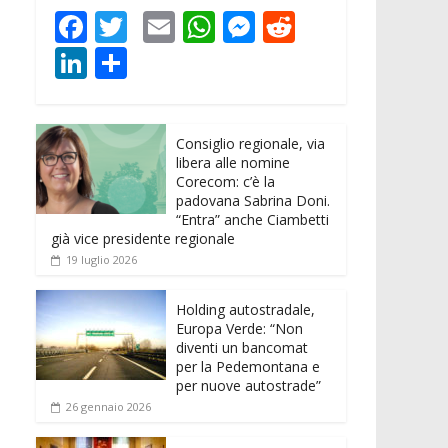
F
T
E
W
M
R
ac
w
m
h
e
e
Li
C
e
itt
ai
at
ss
d
n
o
b
er
l
s
e
di
k
n
o
A
n
t
Consiglio regionale, via
e
di
libera alle nomine
o
p
g
dI
vi
Corecom: c’è la
padovana Sabrina Doni.
k
p
er
n
di
“Entra” anche Ciambetti
già vice presidente regionale
19 luglio 2026
Holding autostradale,
Europa Verde: “Non
diventi un bancomat
per la Pedemontana e
per nuove autostrade”
26 gennaio 2026