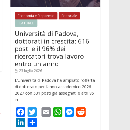
Economia e Risparmio
Editoriale
FEATURED
Università di Padova,
dottorati in crescita: 616
posti e il 96% dei
ricercatori trova lavoro
entro un anno
23 luglio 2026
L’Università di Padova ha ampliato l’offerta
di dottorato per l’anno accademico 2026-
2027 con 531 posti già assegnati e altri 85
in
F
T
E
W
M
R
→
ac
w
m
h
e
e
Li
C