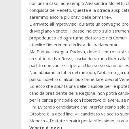
non una a caso, ad esempio Alessandra Moretti) che
conquista del Veneto. Questa è la strada auspicata
saremmo ancora più bravi delle primarie».
È arrivato all’improvviso, durante un convegno pr
di Mogliano Veneto, il passo indietro sullo strumen
propedeutico ad ogni turno elettorale: nei Comuni sop
stabilire l’inserimento in lista dei parlamentari.
Ma Padova insegna. Padova, dove il centrosinistra
un soffio da Ivo Rossi, lasciando strada libera alla 
partito non vuole si ripeta. «Non so se siano nec
Non abbiamo la fobia del metodo, l’abbiamo già util
passo indietro di alcuni può farne fare dieci al Vene
Ed ecco che spunta una delle clausole per le ipoteti
candida presidente della Regione, non potrà candi
per la carica principale con l’obiettivo di avere, s
Fini. Evitando candidature che interferiscano solo 
Ottobre è la dead line. «Il candidato va scelto sub
Menech -, l’estate servirà per la riflessione, in autu
Veneto di oggi)