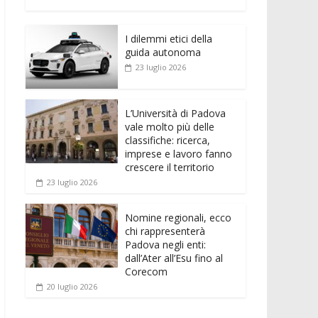
e
itt
ai
at
ss
d
n
o
b
er
l
s
e
di
k
n
o
A
n
t
I dilemmi etici della
e
di
guida autonoma
o
p
g
dI
vi
23 luglio 2026
k
p
er
n
di
L’Università di Padova
vale molto più delle
classifiche: ricerca,
imprese e lavoro fanno
crescere il territorio
23 luglio 2026
Nomine regionali, ecco
chi rappresenterà
Padova negli enti:
dall’Ater all’Esu fino al
Corecom
20 luglio 2026