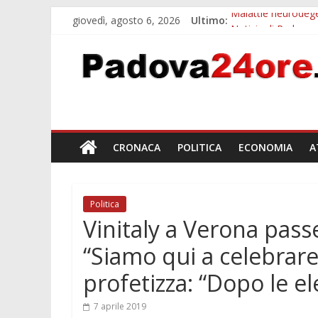
giovedì, agosto 6, 2026
Ultimo:
Malattie neurodegen
Notizie di Padova 
Notizie di Padova a
Transizione 4.0, p
Quando le dimission
CRONACA
POLITICA
ECONOMIA
A
Politica
Vinitaly a Verona passe
“Siamo qui a celebrare
profetizza: “Dopo le el
7 aprile 2019