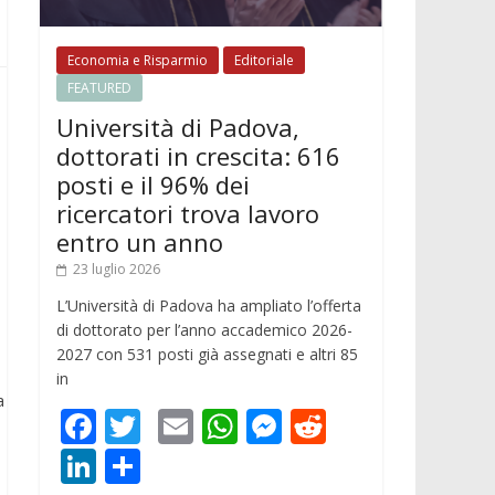
Economia e Risparmio
Editoriale
FEATURED
Università di Padova,
dottorati in crescita: 616
posti e il 96% dei
ricercatori trova lavoro
entro un anno
23 luglio 2026
L’Università di Padova ha ampliato l’offerta
di dottorato per l’anno accademico 2026-
2027 con 531 posti già assegnati e altri 85
in
a
F
T
E
W
M
R
ac
w
m
h
e
e
Li
C