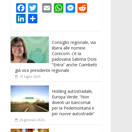
F
T
E
W
M
R
ac
w
m
h
e
e
Li
C
e
itt
ai
at
ss
d
n
o
b
er
l
s
e
di
k
n
o
A
n
t
Consiglio regionale, via
e
di
libera alle nomine
o
p
g
dI
vi
Corecom: c’è la
padovana Sabrina Doni.
k
p
er
n
di
“Entra” anche Ciambetti
già vice presidente regionale
19 luglio 2026
Holding autostradale,
Europa Verde: “Non
diventi un bancomat
per la Pedemontana e
per nuove autostrade”
26 gennaio 2026