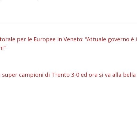
i
orale per le Europee in Veneto: “Attuale governo è i
ni”
i
i
i super campioni di Trento 3-0 ed ora si va alla bella