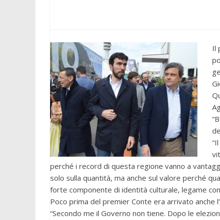
Il
po
ge
Gi
Qu
Ag
“B
de
“I
vi
perché i record di questa regione vanno a vantaggio 
solo sulla quantità, ma anche sul valore perché qua
forte componente di identità culturale, legame con l
Poco prima del premier Conte era arrivato anche l
“Secondo me il Governo non tiene. Dopo le elezioni f