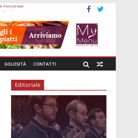
e intestinale
ti esteri
nali
investimenti
i genere
GOLOSITÀ
CONTATTI
Editoriale