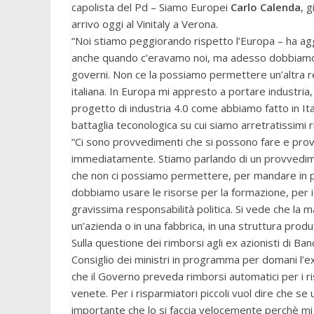
capolista del Pd – Siamo Europei
Carlo Calenda
, 
arrivo oggi al Vinitaly a Verona.
“Noi stiamo peggiorando rispetto l’Europa – ha ag
anche quando c’eravamo noi, ma adesso dobbiamo c
governi. Non ce la possiamo permettere un’altra re
italiana. In Europa mi appresto a portare industria
progetto di industria 4.0 come abbiamo fatto in It
battaglia teconologica su cui siamo arretratissimi ri
“Ci sono provvedimenti che si possono fare e prov
immediatamente. Stiamo parlando di un provvediment
che non ci possiamo permettere, per mandare in p
dobbiamo usare le risorse per la formazione, per i g
gravissima responsabilità politica. Si vede che la 
un’azienda o in una fabbrica, in una struttura produt
Sulla questione dei rimborsi agli ex azionisti di B
Consiglio dei ministri in programma per domani l’e
che il Governo preveda rimborsi automatici per i ri
venete. Per i risparmiatori piccoli vuol dire che se 
importante che lo si faccia velocemente perchè mi