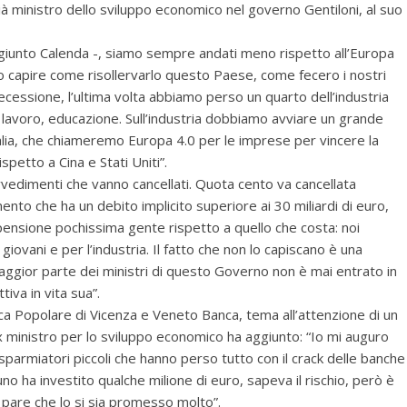
già ministro dello sviluppo economico nel governo Gentiloni, al suo
giunto Calenda -, siamo sempre andati meno rispetto all’Europa
apire come risollervarlo questo Paese, come fecero i nostri
cessione, l’ultima volta abbiamo perso un quarto dell’industria
, lavoro, educazione. Sull’industria dobbiamo avviare un grande
alia, che chiameremo Europa 4.0 per le imprese per vincere la
spetto a Cina e Stati Uniti”.
vedimenti che vanno cancellati. Quota cento va cancellata
o che ha un debito implicito superiore ai 30 miliardi di euro,
ensione pochissima gente rispetto a quello che costa: noi
iovani e per l’industria. Il fatto che non lo capiscano è una
maggior parte dei ministri di questo Governo non è mai entrato in
tiva in vita sua”.
anca Popolare di Vicenza e Veneto Banca, tema all’attenzione di un
x ministro per lo sviluppo economico ha aggiunto: “Io mi auguro
sparmiatori piccoli che hanno perso tutto con il crack delle banche
uno ha investito qualche milione di euro, sapeva il rischio, però è
 pare che lo si sia promesso molto”.