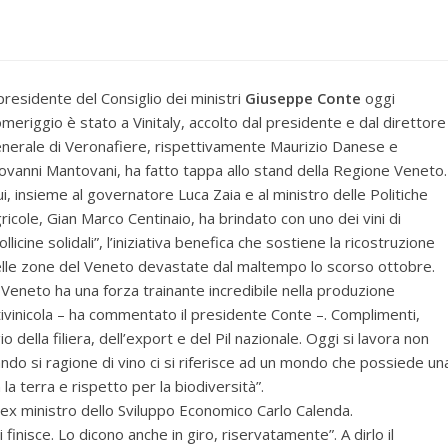
 presidente del Consiglio dei ministri
Giuseppe Conte
oggi
meriggio è stato a Vinitaly, accolto dal presidente e dal direttore
nerale di Veronafiere, rispettivamente Maurizio Danese e
ovanni Mantovani, ha fatto tappa allo stand della Regione Veneto.
i, insieme al governatore Luca Zaia e al ministro delle Politiche
ricole, Gian Marco Centinaio, ha brindato con uno dei vini di
ollicine solidali”, l’iniziativa benefica che sostiene la ricostruzione
lle zone del Veneto devastate dal maltempo lo scorso ottobre.
l Veneto ha una forza trainante incredibile nella produzione
tivinicola – ha commentato il presidente Conte –. Complimenti,
della filiera, dell’export e del Pil nazionale. Oggi si lavora non
ndo si ragione di vino ci si riferisce ad un mondo che possiede un
a terra e rispetto per la biodiversità”.
’ex ministro dello Sviluppo Economico Carlo Calenda.
inisce. Lo dicono anche in giro, riservatamente”. A dirlo il