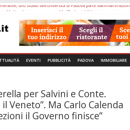
erative, uno studio dell’Università di Padova parte dall’infiammazion
ore 10: Hiroshima, nuovo corso MedTech, viabilità e imprese sui merca
lle ore 21: SIT torna all’utile, crescono le auto nuove e concorsi comu
iù tempo alle imprese del Padovano: prorogate le comunicazioni sugli 
i non fanno perdere la NASpI: le tutele previste nei casi di violenza d
TTUALITÀ
EVENTI
PUBBLICITÀ
PADOVA
IMMOBILIARE
rella per Salvini e Conte.
 il Veneto”. Ma Carlo Calenda
ezioni il Governo finisce”