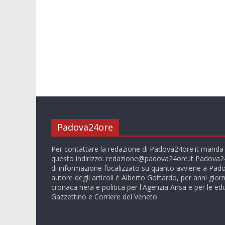
Padova24ore
Per contattare la redazione di Padova24ore.it manda
questo indirizzo:
redazione@padova24ore.it
Padova24
di informazione focalizzato su quanto avviene a Pado
autore degli articoli è Alberto Gottardo, per anni giorn
cronaca nera e politica per l'Agenzia Ansa e per le ediz
Gazzettino e Corriere del Veneto