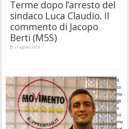
Terme dopo l’arresto del
sindaco Luca Claudio. Il
commento di Jacopo
Berti (M5S)
21 agosto 2016
Il
co
nsi
gli
o
co
mu
nal