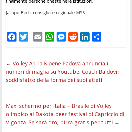
finalmente persone oneste nelle istituzioni.
Jacopo Berti, consigliere regionale M5S
F
T
E
W
M
R
Li
C
ac
w
m
h
e
e
n
o
e
itt
ai
at
ss
d
k
n
b
er
l
s
e
di
e
di
←
Volley A1: la Kioene Padova annuncia i
numeri di maglia su Youtube. Coach Baldovin
o
A
n
t
dI
vi
soddisfatto della forma dei suoi atleti
o
p
g
n
di
k
p
er
Maxi schermo per Italia – Brasile di Volley
olimpico al Dakota beer festival di Capriccio di
Vigonza. Se sarà oro, birra gratis per tutti
→