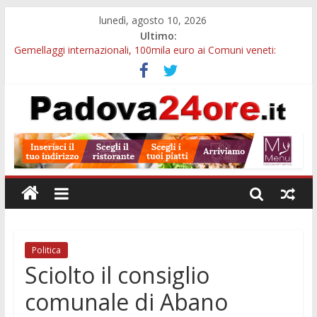
lunedì, agosto 10, 2026
Ultimo:
Gemellaggi internazionali, 100mila euro ai Comuni veneti:
domande entro il 7 settembre
Museo della Natura e dell’Uomo, il 21 agosto visita serale tra
200mila reperti storici
Palazzo Bo, dal 10 al 18 agosto cambia la visita: tour Gio Ponti
e percorso con QR
Notizie di Padova alle ore 23: borse Eni, musei gratuiti e
scadenze universitarie
Concorso Claudio Scimone, 14mila euro ai giovani musicisti:
candidature entro ottobre
Politica
Sciolto il consiglio
comunale di Abano