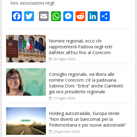
loro associazioni negli
F
T
E
W
M
R
Li
C
ac
w
m
h
e
e
n
o
e
itt
ai
at
ss
d
k
n
Nomine regionali, ecco chi
b
er
l
s
e
di
e
di
rappresenterà Padova negli enti:
o
A
n
t
dI
vi
dall’Ater all’Esu fino al Corecom
20 luglio 2026
o
p
g
n
di
k
p
er
Consiglio regionale, via libera alle
nomine Corecom: c’è la padovana
Sabrina Doni. “Entra” anche Ciambetti
già vice presidente regionale
19 luglio 2026
Holding autostradale, Europa Verde:
“Non diventi un bancomat per la
Pedemontana e per nuove autostrade”
26 gennaio 2026