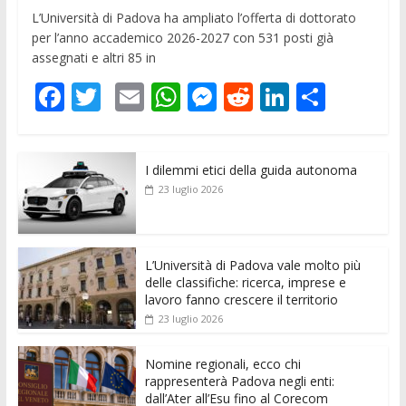
L’Università di Padova ha ampliato l’offerta di dottorato
per l’anno accademico 2026-2027 con 531 posti già
assegnati e altri 85 in
F
T
E
W
M
R
Li
C
ac
w
m
h
e
e
n
o
e
itt
ai
at
ss
d
k
n
I dilemmi etici della guida autonoma
b
er
l
s
e
di
e
di
23 luglio 2026
o
A
n
t
dI
vi
o
p
g
n
di
k
p
er
L’Università di Padova vale molto più
delle classifiche: ricerca, imprese e
lavoro fanno crescere il territorio
23 luglio 2026
Nomine regionali, ecco chi
rappresenterà Padova negli enti:
dall’Ater all’Esu fino al Corecom