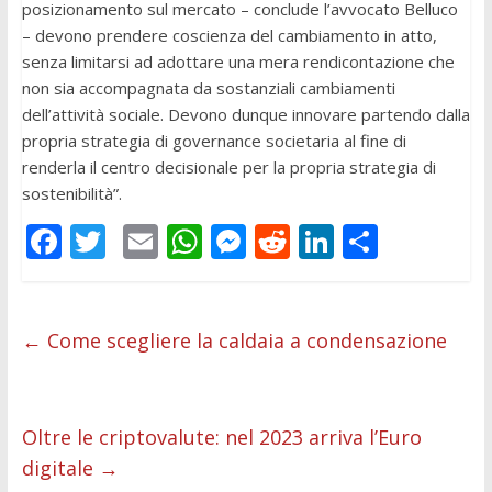
posizionamento sul mercato – conclude l’avvocato Belluco
– devono prendere coscienza del cambiamento in atto,
senza limitarsi ad adottare una mera rendicontazione che
non sia accompagnata da sostanziali cambiamenti
dell’attività sociale. Devono dunque innovare partendo dalla
propria strategia di governance societaria al fine di
renderla il centro decisionale per la propria strategia di
sostenibilità”.
F
T
E
W
M
R
Li
C
ac
w
m
h
e
e
n
o
e
itt
ai
at
ss
d
k
n
b
er
l
s
e
di
e
di
←
Come scegliere la caldaia a condensazione
o
A
n
t
dI
vi
o
p
g
n
di
Oltre le criptovalute: nel 2023 arriva l’Euro
k
p
er
digitale
→