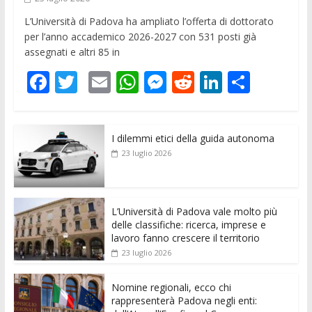
L’Università di Padova ha ampliato l’offerta di dottorato
per l’anno accademico 2026-2027 con 531 posti già
assegnati e altri 85 in
F
T
E
W
M
R
Li
C
ac
w
m
h
e
e
n
o
e
itt
ai
at
ss
d
k
n
I dilemmi etici della guida autonoma
b
er
l
s
e
di
e
di
23 luglio 2026
o
A
n
t
dI
vi
o
p
g
n
di
k
p
er
L’Università di Padova vale molto più
delle classifiche: ricerca, imprese e
lavoro fanno crescere il territorio
23 luglio 2026
Nomine regionali, ecco chi
rappresenterà Padova negli enti: