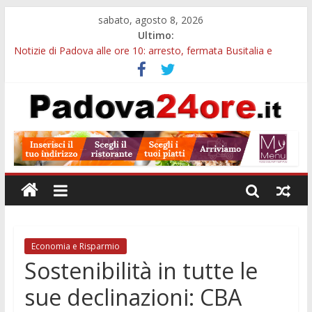
sabato, agosto 8, 2026
Ultimo:
Notizie di Padova alle ore 10: arresto, fermata Busitalia e
tregua dal caldo
Notizie di Padova alle ore 23: maltrattamenti, arresto a
Limena e progetto Cool Shop
Bando sicurezza urbana Veneto: 650mila euro per Comuni e
Polizie locali
Sicurezza esodo estivo Padova: più controlli su strade, stazioni
e treni
Bonus trasporto pubblico Veneto: 200 euro per l’abbonamento
annuale
Economia e Risparmio
Sostenibilità in tutte le
sue declinazioni: CBA