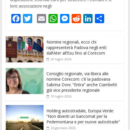
loro associazioni negli
F
T
E
W
M
R
Li
C
ac
w
m
h
e
e
n
o
e
itt
ai
at
ss
d
k
n
Nomine regionali, ecco chi
b
er
l
s
e
di
e
di
rappresenterà Padova negli enti:
o
A
n
t
dI
vi
dall’Ater all’Esu fino al Corecom
20 luglio 2026
o
p
g
n
di
k
p
er
Consiglio regionale, via libera alle
nomine Corecom: c’è la padovana
Sabrina Doni. “Entra” anche Ciambetti
già vice presidente regionale
19 luglio 2026
Holding autostradale, Europa Verde:
“Non diventi un bancomat per la
Pedemontana e per nuove autostrade”
26 gennaio 2026