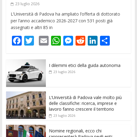
23 luglio 2026
L’Università di Padova ha ampliato l’offerta di dottorato
per l’anno accademico 2026-2027 con 531 posti già
assegnati e altri 85 in
F
T
E
W
M
R
Li
C
ac
w
m
h
e
e
n
o
e
itt
ai
at
ss
d
k
n
I dilemmi etici della guida autonoma
b
er
l
s
e
di
e
di
23 luglio 2026
o
A
n
t
dI
vi
o
p
g
n
di
k
p
er
L’Università di Padova vale molto più
delle classifiche: ricerca, imprese e
lavoro fanno crescere il territorio
23 luglio 2026
Nomine regionali, ecco chi
rappresenterà Padova negli enti: