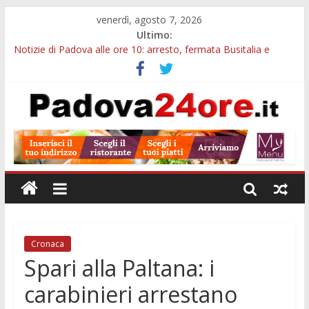
venerdì, agosto 7, 2026
Ultimo:
Notizie di Padova alle ore 10: arresto, fermata Busitalia e
tregua dal caldo
Notizie di Padova alle ore 23: maltrattamenti, arresto a
Limena e progetto Cool Shop
Bando sicurezza urbana Veneto: 650mila euro per Comuni e
Polizie locali
Sicurezza esodo estivo Padova: più controlli su strade, stazioni
e treni
Bonus trasporto pubblico Veneto: 200 euro per l’abbonamento
annuale
Cronaca
Spari alla Paltana: i
carabinieri arrestano