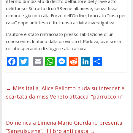
il fermo di indiziato di delitto dell’autore del grave atto
delittuoso. Si tratta di un 33enne albanese, senza fissa
dimora e già noto alla Forze dell’Ordine, braccato “casa per
casa” dopo un’intesa e fruttuosa attività investigativa.
L’autore è stato rintracciato presso l’abitazione di un
conoscente, lontano dalla provincia di Padova, ove si era
recato sperando di sfuggire alla cattura.
F
T
E
W
M
R
Li
C
ac
w
m
h
e
e
n
o
e
itt
ai
at
ss
d
k
n
b
er
l
s
e
di
e
di
←
Miss Italia, Alice Bellotto nuda su internet e
scartata da miss Veneto attacca. “parrucconi”
o
A
n
t
dI
vi
o
p
g
n
di
k
p
er
Domenica a Limena Mario Giordano presenta
“Sanguisughe”, il libro anti casta
→