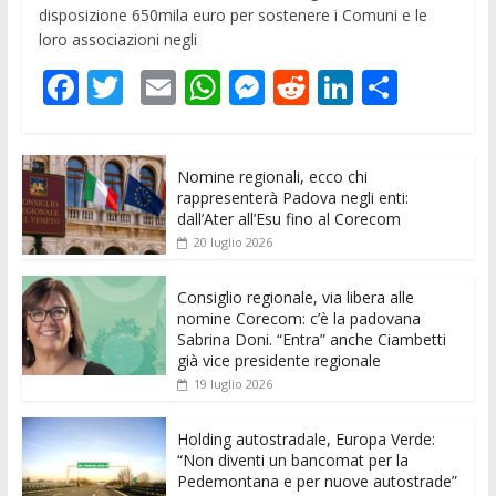
disposizione 650mila euro per sostenere i Comuni e le
loro associazioni negli
F
T
E
W
M
R
Li
C
ac
w
m
h
e
e
n
o
e
itt
ai
at
ss
d
k
n
Nomine regionali, ecco chi
b
er
l
s
e
di
e
di
rappresenterà Padova negli enti:
o
A
n
t
dI
vi
dall’Ater all’Esu fino al Corecom
20 luglio 2026
o
p
g
n
di
k
p
er
Consiglio regionale, via libera alle
nomine Corecom: c’è la padovana
Sabrina Doni. “Entra” anche Ciambetti
già vice presidente regionale
19 luglio 2026
Holding autostradale, Europa Verde:
“Non diventi un bancomat per la
Pedemontana e per nuove autostrade”