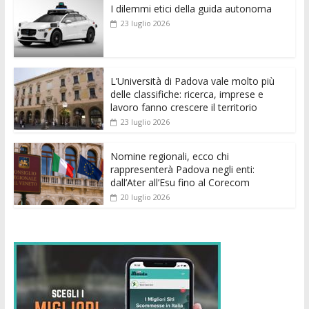
I dilemmi etici della guida autonoma
b
er
l
s
e
di
e
di
23 luglio 2026
o
A
n
t
dI
vi
o
p
g
n
di
k
p
er
L’Università di Padova vale molto più
delle classifiche: ricerca, imprese e
lavoro fanno crescere il territorio
23 luglio 2026
Nomine regionali, ecco chi
rappresenterà Padova negli enti:
dall’Ater all’Esu fino al Corecom
20 luglio 2026