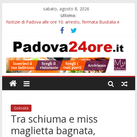
sabato, agosto 8, 2026
Ultimo:
Notizie di Padova alle ore 10: arresto, fermata Busitalia e
tregua dal caldo
Notizie di Padova alle ore 23: maltrattamenti, arresto a
Limena e progetto Cool Shop
Bando sicurezza urbana Veneto: 650mila euro per Comuni e
Polizie locali
Sicurezza esodo estivo Padova: più controlli su strade, stazioni
e treni
Bonus trasporto pubblico Veneto: 200 euro per l’abbonamento
annuale
Golosità
Tra schiuma e miss
maglietta bagnata,