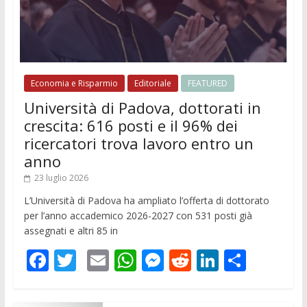
Economia e Risparmio
Editoriale
FEATURED
Università di Padova, dottorati in
crescita: 616 posti e il 96% dei
ricercatori trova lavoro entro un
anno
23 luglio 2026
L’Università di Padova ha ampliato l’offerta di dottorato
per l’anno accademico 2026-2027 con 531 posti già
assegnati e altri 85 in
F
T
E
W
M
R
Li
C
ac
w
m
h
e
e
n
o
e
itt
ai
at
ss
d
k
n