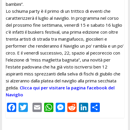
bambini”.
Lo schiuma party è il primo di un trittico di eventi che
caratterizzerà il luglio al naviglio. In programma nel corso
del prossimo fine settimana, venerdì 15 e sabato 16 luglio
c’è infatti il buskers festival, una prima edizione con oltre
trenta artisti di strada tra mangiafuoco, giocolieri e
performer che renderanno il Naviglio un po’ rambla e un po’
circo. E il venerdì successivo, 22, spazio al pecoreccio con
l’elezione di “miss maglietta bagnata”, una novità per
l’estate padovana che ha già visto iscriversi ben 12
aspiranti miss sprezzanti della selva di fischi di giubilo che
si alzeranno dalla platea del naviglio alla prima secchiata
gelida.
Clicca qui per visitare la pagina facebook del
Naviglio
F
T
E
W
M
R
Li
C
ac
w
m
h
e
e
n
o
e
itt
ai
at
ss
d
k
n