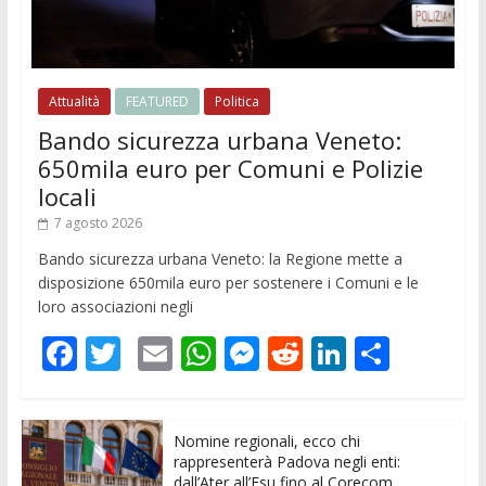
Attualità
FEATURED
Politica
Bando sicurezza urbana Veneto:
650mila euro per Comuni e Polizie
locali
7 agosto 2026
Bando sicurezza urbana Veneto: la Regione mette a
disposizione 650mila euro per sostenere i Comuni e le
loro associazioni negli
F
T
E
W
M
R
Li
C
ac
w
m
h
e
e
n
o
e
itt
ai
at
ss
d
k
n
Nomine regionali, ecco chi
b
er
l
s
e
di
e
di
rappresenterà Padova negli enti:
dall’Ater all’Esu fino al Corecom