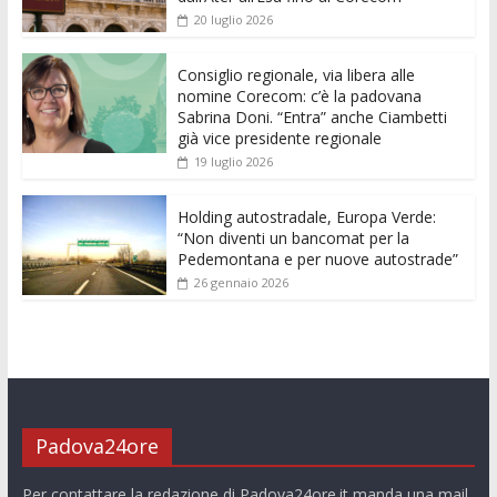
o
A
n
t
dI
vi
20 luglio 2026
o
p
g
n
di
k
p
er
Consiglio regionale, via libera alle
nomine Corecom: c’è la padovana
Sabrina Doni. “Entra” anche Ciambetti
già vice presidente regionale
19 luglio 2026
Holding autostradale, Europa Verde:
“Non diventi un bancomat per la
Pedemontana e per nuove autostrade”
26 gennaio 2026
Padova24ore
Per contattare la redazione di Padova24ore.it manda una mail